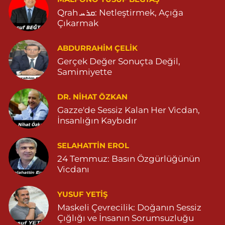
Qrah ܩܪܚ: Netleştirmek, Açığa
Çıkarmak
ABDURRAHIM ÇELİK
Gerçek Değer Sonuçta Değil,
Samimiyette
DR. NIHAT ÖZKAN
Gazze'de Sessiz Kalan Her Vicdan,
İnsanlığın Kaybıdır
SELAHATTIN EROL
24 Temmuz: Basın Özgürlüğünün
Vicdanı
YUSUF YETİŞ
Maskeli Çevrecilik: Doğanın Sessiz
Çığlığı ve İnsanın Sorumsuzluğu