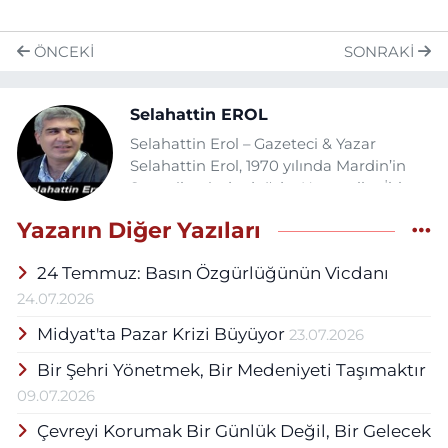
ÖNCEKI
SONRAKI
Selahattin EROL
Selahattin Erol – Gazeteci & Yazar
Selahattin Erol, 1970 yılında Mardin’in
Savur ilçesinde doğdu. Uzun yıllar İhlas
Haber Ajansı’nda muhabir olarak görev
Yazarın Diğer Yazıları
yaptı ve halen Anadolu Ajansı ile TRT’de
muhabirlik yapmaktadır. Başbakanlık
24 Temmuz: Basın Özgürlüğünün Vicdanı
tarafından verilen Sarı Basın Kartı sahibi
olan Erol, çeşitli gazetelerde köşe
24.07.2026
yazarlığı yapmakta ve internet
Midyat'ta Pazar Krizi Büyüyor
23.07.2026
platformlarında güncel yazılar
yayınlamaktadır. Evli ve üç çocuk
Bir Şehri Yönetmek, Bir Medeniyeti Taşımaktır
babasıdır.
09.07.2026
Çevreyi Korumak Bir Günlük Değil, Bir Gelecek