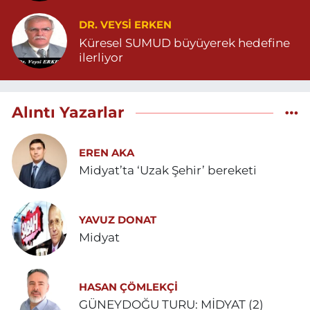
DR. VEYSI ERKEN
Küresel SUMUD büyüyerek hedefine
ilerliyor
Alıntı Yazarlar
EREN AKA
Midyat’ta ‘Uzak Şehir’ bereketi
YAVUZ DONAT
Midyat
HASAN ÇÖMLEKÇİ
GÜNEYDOĞU TURU: MİDYAT (2)