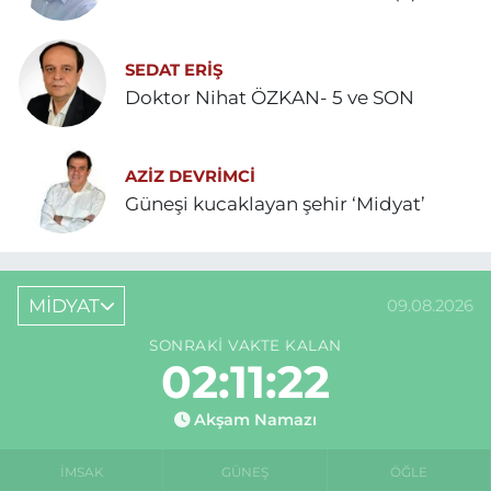
SEDAT ERİŞ
Doktor Nihat ÖZKAN- 5 ve SON
AZIZ DEVRIMCI
Güneşi kucaklayan şehir ‘Midyat’
MİDYAT
09.08.2026
SONRAKI VAKTE KALAN
02:11:22
Akşam Namazı
İMSAK
GÜNEŞ
ÖĞLE