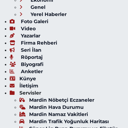
Genel
Yerel Haberler
Foto Galeri
Video
Yazarlar
Firma Rehberi
Seri İlan
Röportaj
Biyografi
Anketler
Künye
İletişim
Servisler
Mardin Nöbetçi Eczaneler
Mardin Hava Durumu
Mardin Namaz Vakitleri
Mardin Trafik Yoğunluk Haritası