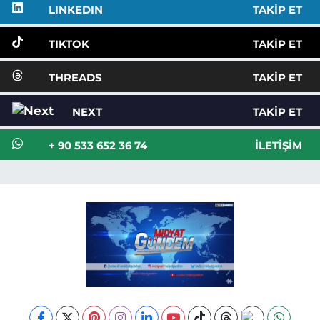
LINKEDIN
TAKIP ET
TIKTOK
TAKIP ET
THREADS
TAKIP ET
NEXT
TAKIP ET
+ 90 533 652 36 74
İLETIŞIM