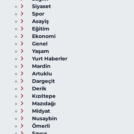
Siyaset
Spor
Asayiş
Eğitim
Ekonomi
Genel
Yaşam
Yurt Haberler
Mardin
Artuklu
Dargeçit
Derik
Kızıltepe
Mazıdağı
Midyat
Nusaybin
Ömerli
Savur