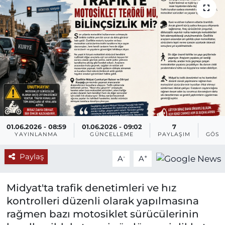
01.06.2026 - 08:59
01.06.2026 - 09:02
7
4
YAYINLANMA
GÜNCELLEME
PAYLAŞIM
GÖST
Paylaş
-
+
A
A
Midyat'ta trafik denetimleri ve hız
kontrolleri düzenli olarak yapılmasına
rağmen bazı motosiklet sürücülerinin