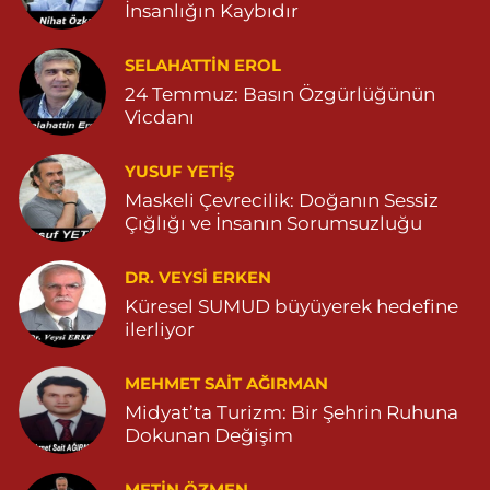
İnsanlığın Kaybıdır
Serhat Eczanesi
ZEYTİNPINAR MAH.ROJ CAD. DEVLET HASTANESİ KARŞISI NO:11
SELAHATTIN EROL
04822513006
24 Temmuz: Basın Özgürlüğünün
0 (482) 251 30 06
Yol Tarifi Al
Vicdanı
Çınarbaş Eczanesi
YUSUF YETİŞ
BAHÇEBAŞI MAHALLESİ HANSEHATUN CADDE NO:120 C
Maskeli Çevrecilik: Doğanın Sessiz
04825911015
Çığlığı ve İnsanın Sorumsuzluğu
0 (482) 591 10 15
Yol Tarifi Al
DR. VEYSI ERKEN
Şahin Eczanesi
Küresel SUMUD büyüyerek hedefine
KAPLAN MAHALLESİ MARDİN CADDESİ NO:25 C 05551514905
ilerliyor
0 (555) 151 49 05
Yol Tarifi Al
MEHMET SAIT AĞIRMAN
Midyat’ta Turizm: Bir Şehrin Ruhuna
Özdemir Eczanesi
Dokunan Değişim
YENİ MAHALLE 3086 SOKAK NO:4 3 04825413121
0 (482) 541 31 21
Yol Tarifi Al