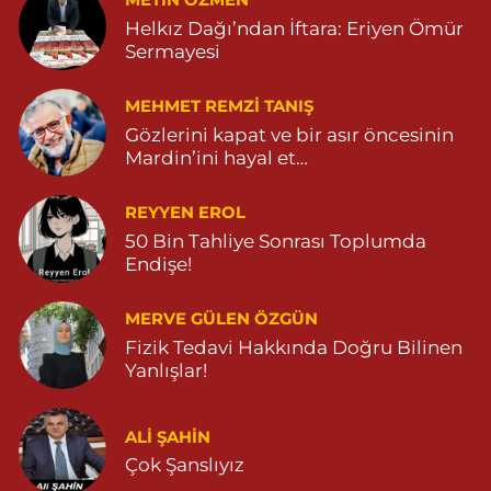
METIN ÖZMEN
Helkız Dağı’ndan İftara: Eriyen Ömür
Sermayesi
MEHMET REMZI TANIŞ
Gözlerini kapat ve bir asır öncesinin
Mardin’ini hayal et…
REYYEN EROL
50 Bin Tahliye Sonrası Toplumda
Endişe!
MERVE GÜLEN ÖZGÜN
Fizik Tedavi Hakkında Doğru Bilinen
Yanlışlar!
ALI ŞAHİN
Çok Şanslıyız