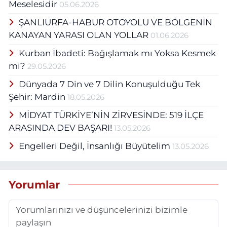
Meselesidir
05.06.2026
ŞANLIURFA-HABUR OTOYOLU VE BÖLGENİN
KANAYAN YARASI OLAN YOLLAR
01.06.2026
Kurban İbadeti: Bağışlamak mı Yoksa Kesmek
mi?
29.05.2026
Dünyada 7 Din ve 7 Dilin Konuşulduğu Tek
Şehir: Mardin
18.05.2026
MİDYAT TÜRKİYE’NİN ZİRVESİNDE: 519 İLÇE
ARASINDA DEV BAŞARI!
13.05.2026
Engelleri Değil, İnsanlığı Büyütelim
13.05.2026
Yorumlar