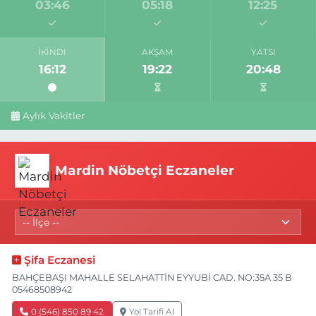
03:46
05:18
12:25
İKINDI
AKŞAM
YATSI
16:12
19:22
20:48
Aylık Vakitler
Mardin Nöbetçi Eczaneler
Şifa Eczanesi
BAHÇEBAŞI MAHALLE SELAHATTİN EYYUBİ CAD. NO:35A 35 B
05468508942
0 (546) 850 89 42
Yol Tarifi Al