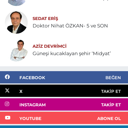
SEDAT ERİŞ
Doktor Nihat ÖZKAN- 5 ve SON
AZIZ DEVRIMCI
Güneşi kucaklayan şehir ‘Midyat’
FACEBOOK
BEĞEN
X
TAKIP ET
INSTAGRAM
TAKIP ET
YOUTUBE
ABONE OL