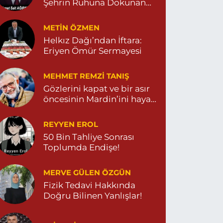
Özdemir Eczanesi
Şehrin Ruhuna Dokunan
Değişim
eni Mahalle, 3086.Sokak No:4 3 Ömerli Mardin
METIN ÖZMEN
0 (482) 541 31 21
Yol Tarifi Al
Helkız Dağı’ndan İftara:
Eriyen Ömür Sermayesi
MEHMET REMZI TANIŞ
Gözlerini kapat ve bir asır
öncesinin Mardin’ini hayal
et…
REYYEN EROL
50 Bin Tahliye Sonrası
Toplumda Endişe!
MERVE GÜLEN ÖZGÜN
Fizik Tedavi Hakkında
Doğru Bilinen Yanlışlar!