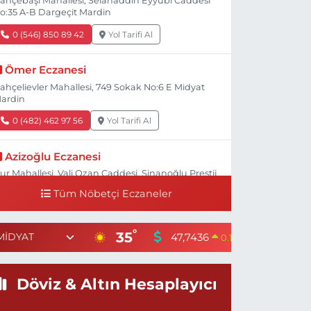
ahçebaşı Mahallesi, Selahaddin Eyyübi Caddesi
o:35 A-B Dargeçit Mardin
0 (546) 850 89 42
Yol Tarifi Al
Ömer Eczanesi
ahçelievler Mahallesi, 749 Sokak No:6 E Midyat
ardin
0 (482) 462 97 56
Yol Tarifi Al
Azizoğlu Eczanesi
ur Mahallesi, Vali Ozan Caddesi, Sinanoğlu Prestij
ş Merkezi No:4 N Artuklu Mardin
Tüm Nöbetçi Eczaneler
0 (482) 502 22 22
Yol Tarifi Al
°
35
47,7436
55,251
0.18
%
Halk Eczanesi
enikent Mahallesi, Şehit Polis Memuru Nurettin
ekin Caddesi No:4 H Kızıltepe Mardin
Döviz & Altın Hesaplayıcı
0 (545) 581 15 85
Yol Tarifi Al