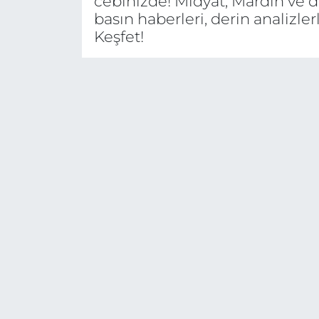
cebinizde! Midyat, Mardin ve 
basın haberleri, derin analiz
Keşfet!