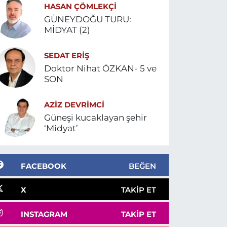
HASAN ÇÖMLEKÇİ
GÜNEYDOĞU TURU:
MİDYAT (2)
SEDAT ERİŞ
Doktor Nihat ÖZKAN- 5 ve
SON
AZIZ DEVRIMCI
Güneşi kucaklayan şehir
‘Midyat’
FACEBOOK
BEĞEN
X
TAKIP ET
INSTAGRAM
TAKIP ET