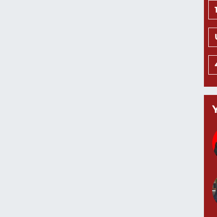
İ
M
8
B
G
M
1
N