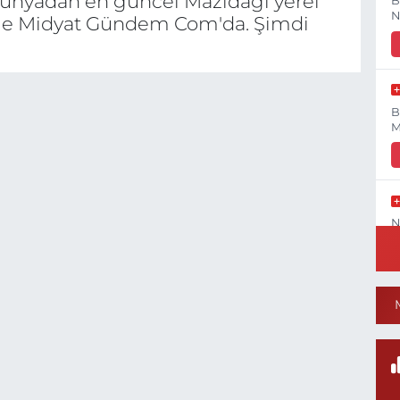
dünyadan en güncel Mazıdağı yerel
B
N
lerle Midyat Gündem Com'da. Şimdi
B
M
N
İ
Y
T