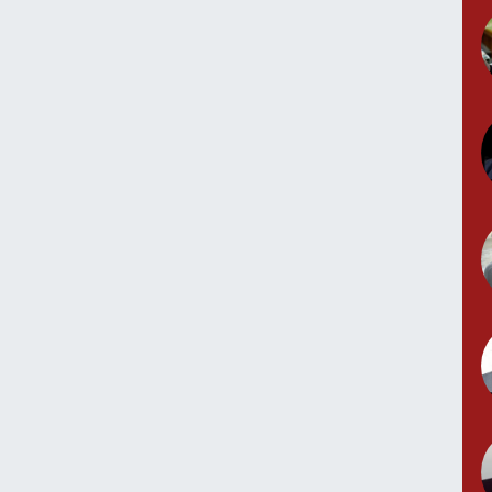
Z
M
B
C
K
M