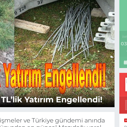
İM
03
L’lik Yatırım Engellendi!
M
elişmeler ve Türkiye gündemi anında