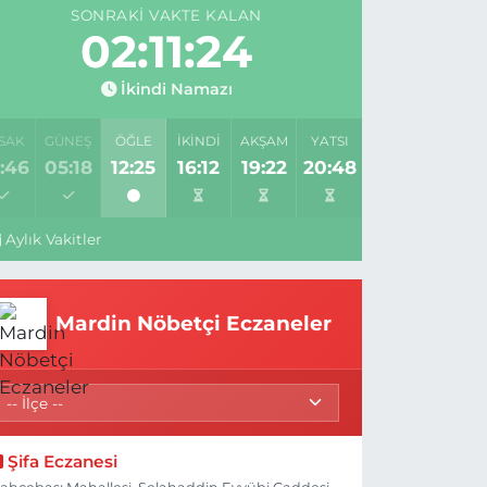
SONRAKI VAKTE KALAN
02:11:24
İkindi Namazı
SAK
GÜNEŞ
ÖĞLE
İKINDI
AKŞAM
YATSI
:46
05:18
12:25
16:12
19:22
20:48
Aylık Vakitler
Mardin Nöbetçi Eczaneler
azıdağı’nda Zehir Tacirlerine A
Şifa Eczanesi