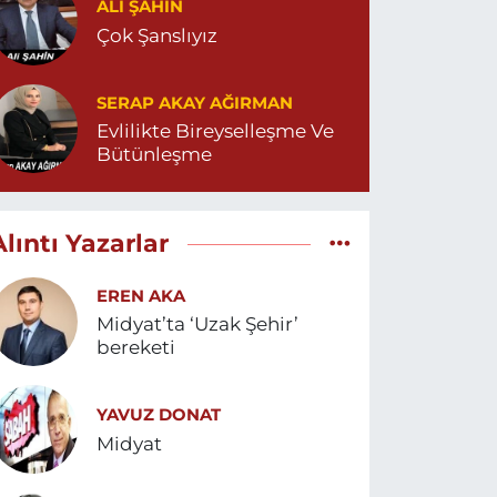
ALI ŞAHİN
Çok Şanslıyız
SERAP AKAY AĞIRMAN
Evlilikte Bireyselleşme Ve
Bütünleşme
Alıntı Yazarlar
EREN AKA
Midyat’ta ‘Uzak Şehir’
bereketi
YAVUZ DONAT
Midyat