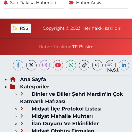
Son Dakika Haberleri
Haber Arşivi
RSS
Copyright © 2023. Her hakkı saklıdır.
Haber Yazılımı:
TE Bilişim
Ana Sayfa
Kategoriler
Dinler ve Diller Şehri Mardin’in Çok
Katmanlı Hafızası
Midyat İlçe Protokol Listesi
Midyat Mahalle Muhtarı
İlan Duyuru Ve Etkinlikler
Midyat Otobüs Firmaları