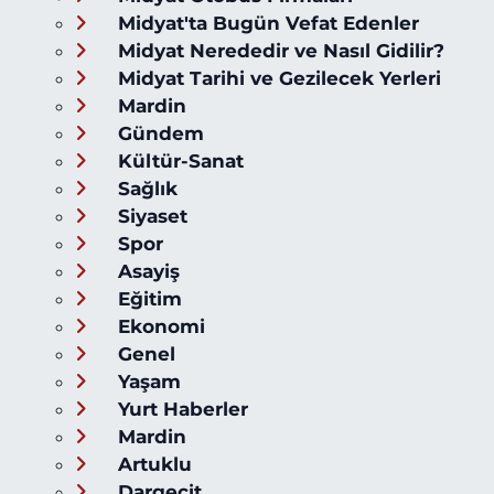
Midyat'ta Bugün Vefat Edenler
Midyat Nerededir ve Nasıl Gidilir?
Midyat Tarihi ve Gezilecek Yerleri
Mardin
Gündem
Kültür-Sanat
Sağlık
Siyaset
Spor
Asayiş
Eğitim
Ekonomi
Genel
Yaşam
Yurt Haberler
Mardin
Artuklu
Dargeçit