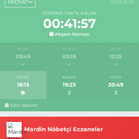
MİDYAT
08.08.2026
SONRAKI VAKTE KALAN
00:41:57
Akşam Namazı
İMSAK
GÜNEŞ
ÖĞLE
03:45
05:18
12:25
İKINDI
AKŞAM
YATSI
16:13
19:23
20:49
Aylık Vakitler
Mardin Nöbetçi Eczaneler