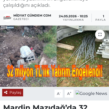
çalışıldığını açıkladı.
MIDYAT GÜNDEM COM
24.05.2026 - 10:25
1
GAZETECI
YAYINLANMA
PAYLAŞ
Paylaş
-
+
A
A
Mardin Mazıdağ’da 32