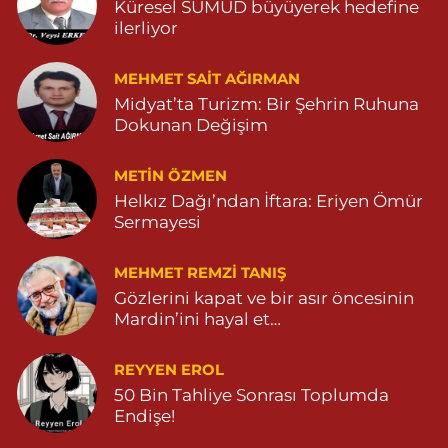
Küresel SUMUD büyüyerek hedefine
ilerliyor
Büşra Eczanesi
BAHÇEBAŞI MAHALLESİ 1 MAYIS BULVARI NO:21 BAHÇEBAŞI
SAĞLIK OCAĞI YANI 04823812379
MEHMET SAIT AĞIRMAN
Midyat’ta Turizm: Bir Şehrin Ruhuna
0 (482) 381 23 79
Yol Tarifi Al
Dokunan Değişim
Yavuz Eczanesi
METIN ÖZMEN
MARDİN CADDE NO:20A 04825712234
Helkız Dağı’ndan İftara: Eriyen Ömür
0 (482) 571 22 34
Yol Tarifi Al
Sermayesi
MEHMET REMZI TANIŞ
Gözlerini kapat ve bir asır öncesinin
Mardin’ini hayal et…
REYYEN EROL
50 Bin Tahliye Sonrası Toplumda
Endişe!