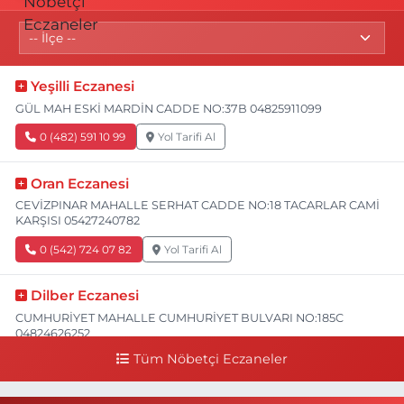
Yeşilli Eczanesi
GÜL MAH ESKİ MARDİN CADDE NO:37B 04825911099
0 (482) 591 10 99
Yol Tarifi Al
Oran Eczanesi
CEVİZPINAR MAHALLE SERHAT CADDE NO:18 TACARLAR CAMİ
KARŞISI 05427240782
0 (542) 724 07 82
Yol Tarifi Al
Dilber Eczanesi
CUMHURİYET MAHALLE CUMHURİYET BULVARI NO:185C
04824626252
Tüm Nöbetçi Eczaneler
0 (482) 462 62 52
Yol Tarifi Al