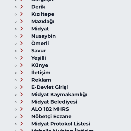
Derik
Kızıltepe
Mazıdağı
Midyat
Nusaybin
Ömerli
Savur
Yeşilli
Künye
İletişim
Reklam
E-Devlet Girişi
Midyat Kaymakamlığı
Midyat Belediyesi
ALO 182 MHRS
Nöbetçi Eczane
Midyat Protokol Listesi
Mahalle Muhtarı İletişim