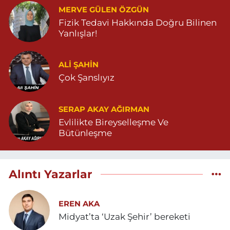
MERVE GÜLEN ÖZGÜN
Fizik Tedavi Hakkında Doğru Bilinen
Yanlışlar!
ALI ŞAHİN
Çok Şanslıyız
SERAP AKAY AĞIRMAN
Evlilikte Bireyselleşme Ve
Bütünleşme
Alıntı Yazarlar
EREN AKA
Midyat’ta ‘Uzak Şehir’ bereketi