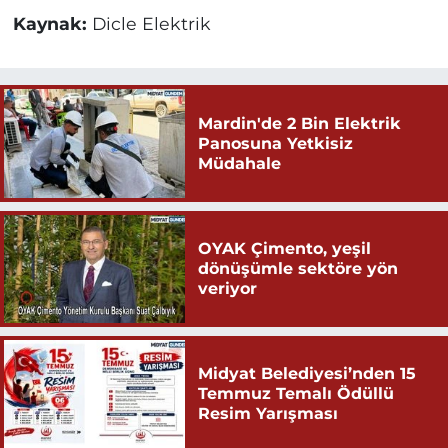
Kaynak:
Dicle Elektrik
Mardin'de 2 Bin Elektrik
Panosuna Yetkisiz
Müdahale
OYAK Çimento, yeşil
dönüşümle sektöre yön
veriyor
Midyat Belediyesi’nden 15
Temmuz Temalı Ödüllü
Resim Yarışması