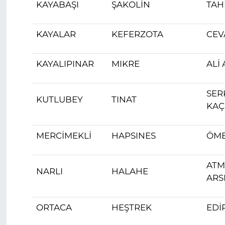
KAYABAŞI
ŞAKOLİN
TAH
KAYALAR
KEFERZOTA
CEV
KAYALIPINAR
MIKRE
ALİ
SER
KUTLUBEY
TINAT
KA
MERCİMEKLİ
HAPSINES
ÖME
AT
NARLI
HALAHE
ARS
ORTACA
HEŞTREK
EDİ