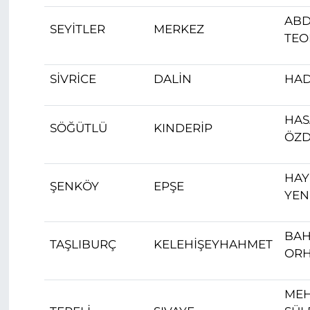
ABD
SEYİTLER
MERKEZ
TEO
SİVRİCE
DALİN
HAD
HA
SÖĞÜTLÜ
KINDERİP
ÖZD
HAY
ŞENKÖY
EPŞE
YEN
BAH
TAŞLIBURÇ
KELEHİŞEYHAHMET
OR
ME