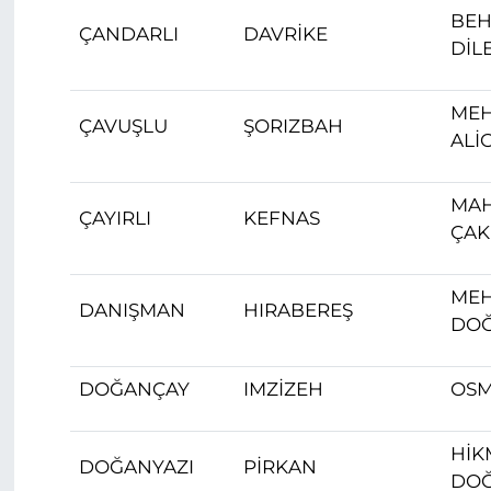
BEH
ÇANDARLI
DAVRİKE
DİL
ME
ÇAVUŞLU
ŞORIZBAH
ALİ
MA
ÇAYIRLI
KEFNAS
ÇA
MEH
DANIŞMAN
HIRABEREŞ
DO
DOĞANÇAY
IMZİZEH
OSM
HİK
DOĞANYAZI
PİRKAN
DO