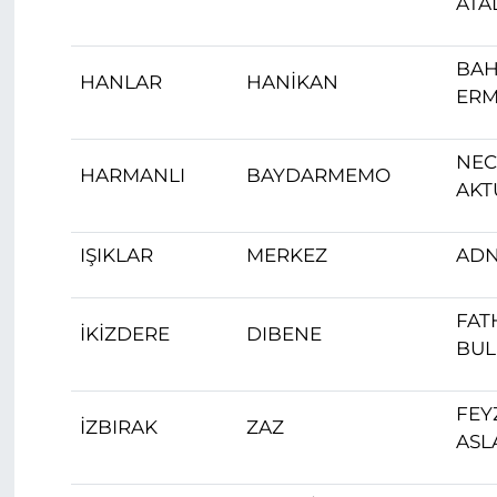
ATA
BAH
HANLAR
HANİKAN
ER
NEC
HARMANLI
BAYDARMEMO
AKT
IŞIKLAR
MERKEZ
ADN
FAT
İKİZDERE
DIBENE
BUL
FEY
İZBIRAK
ZAZ
ASL