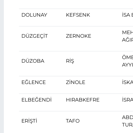
DOLUNAY
KEFSENK
İSA 
MEH
DÜZGEÇİT
ZERNOKE
AĞI
ÖM
DÜZOBA
RİŞ
AYY
EĞLENCE
ZİNOLE
İSK
ELBEĞENDİ
HIRABKEFRE
İSR
ABD
ERİŞTİ
TAFO
TUR