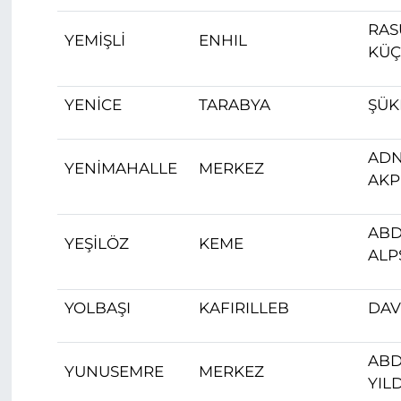
RAS
YEMİŞLİ
ENHIL
KÜÇ
YENİCE
TARABYA
ŞÜK
AD
YENİMAHALLE
MERKEZ
AKP
ABD
YEŞİLÖZ
KEME
ALP
YOLBAŞI
KAFIRILLEB
DAV
ABD
YUNUSEMRE
MERKEZ
YIL