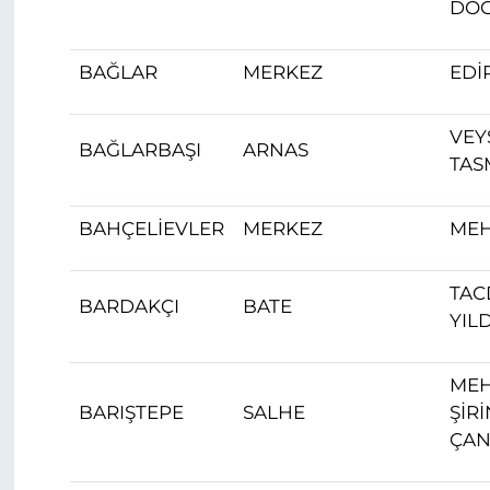
DO
BAĞLAR
MERKEZ
EDİ
VEY
BAĞLARBAŞI
ARNAS
TAS
BAHÇELİEVLER
MERKEZ
MEH
TAC
BARDAKÇI
BATE
YIL
ME
BARIŞTEPE
SALHE
ŞİR
ÇAN