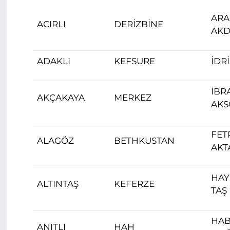
ARA
ACIRLI
DERİZBİNE
AK
ADAKLI
KEFSURE
İDR
İBR
AKÇAKAYA
MERKEZ
AKS
FET
ALAGÖZ
BETHKUSTAN
AKT
HAY
ALTINTAŞ
KEFERZE
TAŞ
HAB
ANITLI
HAH