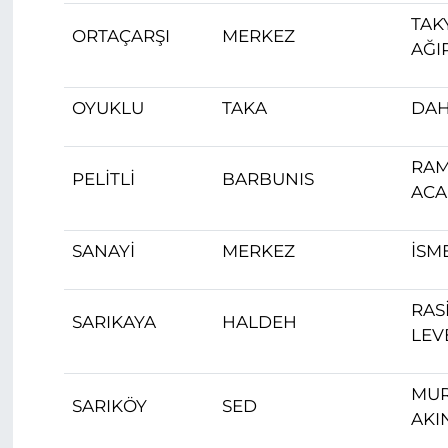
TAK
ORTAÇARŞI
MERKEZ
AĞI
OYUKLU
TAKA
DAH
RA
PELİTLİ
BARBUNIS
ACA
SANAYİ
MERKEZ
İSM
RAS
SARIKAYA
HALDEH
LEV
MU
SARIKÖY
SED
AKI