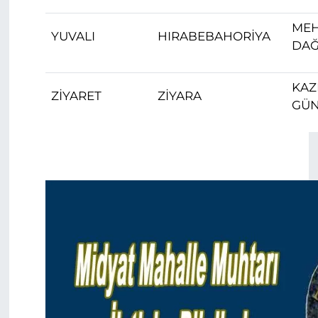
MEH
YUVALI
HIRABEBAHORİYA
DA
KAZ
ZİYARET
ZİYARA
GÜ