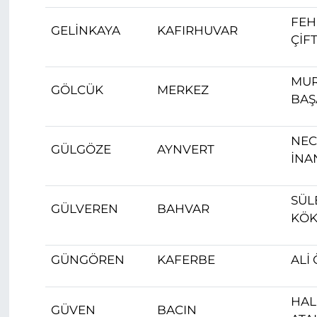
FEH
GELİNKAYA
KAFIRHUVAR
ÇİF
MU
GÖLCÜK
MERKEZ
BAŞ
NEC
GÜLGÖZE
AYNVERT
İNA
SÜL
GÜLVEREN
BAHVAR
KÖ
GÜNGÖREN
KAFERBE
ALİ
HAL
GÜVEN
BACIN