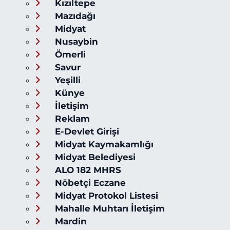
Kızıltepe
Mazıdağı
Midyat
Nusaybin
Ömerli
Savur
Yeşilli
Künye
İletişim
Reklam
E-Devlet Girişi
Midyat Kaymakamlığı
Midyat Belediyesi
ALO 182 MHRS
Nöbetçi Eczane
Midyat Protokol Listesi
Mahalle Muhtarı İletişim
Mardin