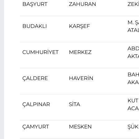
BAŞYURT
ZAHURAN
ZEKİ
M. 
BUDAKLI
KARŞEF
ATA
AB
CUMHURİYET
MERKEZ
AKT
BAH
ÇALDERE
HAVERİN
AK
KUT
ÇALPINAR
SİTA
ACA
ÇAMYURT
MESKEN
ŞÜK