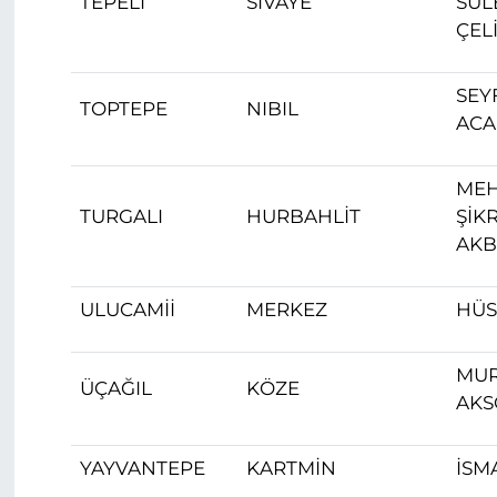
TEPELİ
SIVAYE
SÜL
ÇEL
SEY
TOPTEPE
NIBIL
ACA
ME
TURGALI
HURBAHLİT
ŞİKR
AKB
ULUCAMİİ
MERKEZ
HÜS
MU
ÜÇAĞIL
KÖZE
AKS
YAYVANTEPE
KARTMİN
İSM