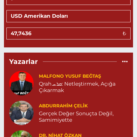
Kosar Eczanesi
İPEK MAHALLESİ ALİ ERTAŞ CADDESİ NO:53 ALİ ERTAŞ CD.
ALTIN AVM AŞAĞISI 18 NOLU ASM KARŞISI 04823122574
₺
0 (482) 312 25 74
Yol Tarifi Al
Değer Eczanesi
8 MART MAHALLESİ İPEKYOLU CADDE VİKENT SİTESİ C
Yazarlar
BLOK NO:10 II NUSAYBİN DEVLET HASTANESİ KARŞISI
04824151818
MALFONO YUSUF BEĞTAŞ
0 (482) 415 18 18
Yol Tarifi Al
Qrah ܩܪܚ: Netleştirmek, Açığa
Çıkarmak
Parlak Eczanesi
GÜNDOĞAN MAHALLE STAD CADE NO:26 A 04825022144
ABDURRAHIM ÇELİK
0 (482) 502 21 44
Yol Tarifi Al
Gerçek Değer Sonuçta Değil,
Samimiyette
Yeni Şifa Eczanesi
13 MART MAHALLESİ ŞEHİT M.REMZİ YERSEL CADDESİ NO:3
DR. NIHAT ÖZKAN