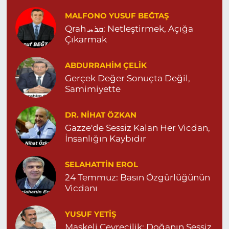
MALFONO YUSUF BEĞTAŞ
Qrah ܩܪܚ: Netleştirmek, Açığa
Çıkarmak
ABDURRAHIM ÇELİK
Gerçek Değer Sonuçta Değil,
Samimiyette
DR. NIHAT ÖZKAN
Gazze'de Sessiz Kalan Her Vicdan,
İnsanlığın Kaybıdır
SELAHATTIN EROL
24 Temmuz: Basın Özgürlüğünün
Vicdanı
YUSUF YETİŞ
Maskeli Çevrecilik: Doğanın Sessiz