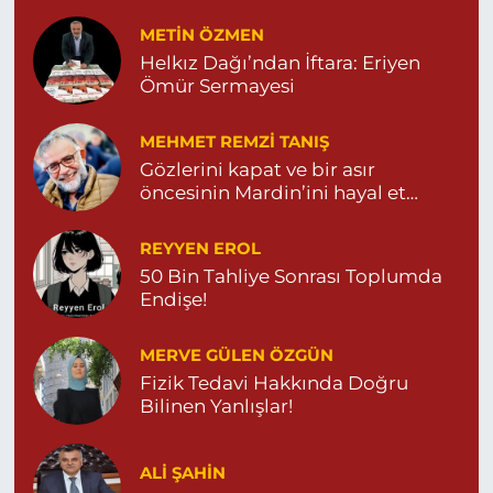
Özdemir Eczanesi
METIN ÖZMEN
YENİ MAHALLE 3086 SOKAK NO:4 3 04825413121
Helkız Dağı’ndan İftara: Eriyen
0 (482) 541 31 21
Yol Tarifi Al
Ömür Sermayesi
MEHMET REMZI TANIŞ
Gözlerini kapat ve bir asır
öncesinin Mardin’ini hayal et…
REYYEN EROL
50 Bin Tahliye Sonrası Toplumda
Endişe!
MERVE GÜLEN ÖZGÜN
Fizik Tedavi Hakkında Doğru
Bilinen Yanlışlar!
ALI ŞAHİN