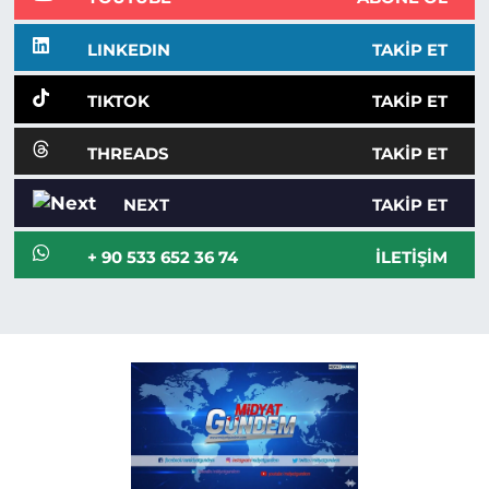
LINKEDIN
TAKIP ET
TIKTOK
TAKIP ET
THREADS
TAKIP ET
NEXT
TAKIP ET
+ 90 533 652 36 74
İLETIŞIM