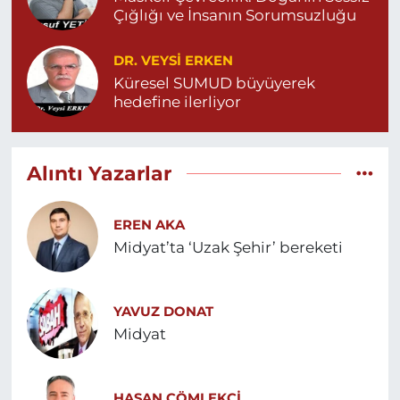
Çığlığı ve İnsanın Sorumsuzluğu
DR. VEYSI ERKEN
Küresel SUMUD büyüyerek
hedefine ilerliyor
Alıntı Yazarlar
EREN AKA
Midyat’ta ‘Uzak Şehir’ bereketi
YAVUZ DONAT
Midyat
HASAN ÇÖMLEKÇİ