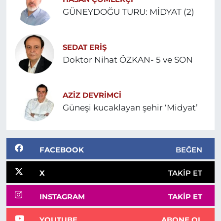
GÜNEYDOĞU TURU: MİDYAT (2)
SEDAT ERİŞ
Doktor Nihat ÖZKAN- 5 ve SON
AZIZ DEVRIMCI
Güneşi kucaklayan şehir ‘Midyat’
FACEBOOK
BEĞEN
X
TAKIP ET
INSTAGRAM
TAKIP ET
YOUTUBE
ABONE OL