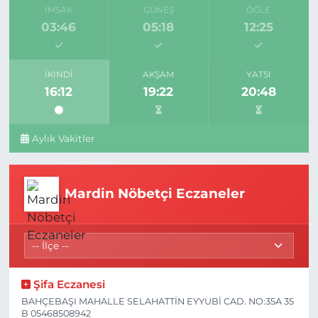
İMSAK
GÜNEŞ
ÖĞLE
03:46
05:18
12:25
İKINDI
AKŞAM
YATSI
16:12
19:22
20:48
Aylık Vakitler
Mardin Nöbetçi Eczaneler
Şifa Eczanesi
BAHÇEBAŞI MAHALLE SELAHATTİN EYYUBİ CAD. NO:35A 35
B 05468508942