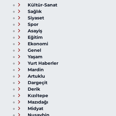
Kültür-Sanat
Sağlık
Siyaset
Spor
Asayiş
Eğitim
Ekonomi
Genel
Yaşam
Yurt Haberler
Mardin
Artuklu
Dargeçit
Derik
Kızıltepe
Mazıdağı
Midyat
Nusaybin