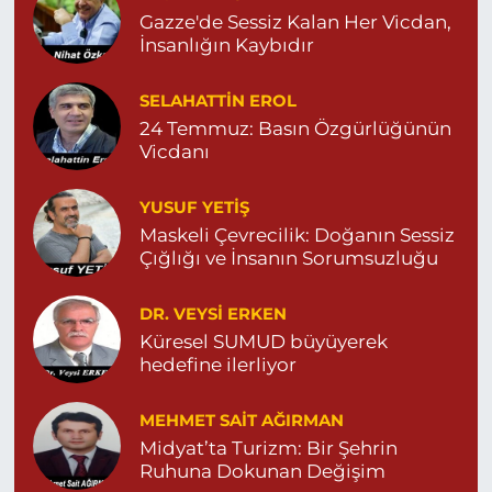
G ÖZEL MARDİN PARK HASTANESİ KARŞISI 04822131171
Gazze'de Sessiz Kalan Her Vicdan,
0 (482) 213 11 71
Yol Tarifi Al
İnsanlığın Kaybıdır
Serhat Eczanesi
SELAHATTIN EROL
ZEYTİNPINAR MAH.ROJ CAD. DEVLET HASTANESİ KARŞISI
24 Temmuz: Basın Özgürlüğünün
NO:11 04822513006
Vicdanı
0 (482) 251 30 06
Yol Tarifi Al
YUSUF YETİŞ
Çınarbaş Eczanesi
Maskeli Çevrecilik: Doğanın Sessiz
Çığlığı ve İnsanın Sorumsuzluğu
BAHÇEBAŞI MAHALLESİ HANSEHATUN CADDE NO:120 C
04825911015
0 (482) 591 10 15
Yol Tarifi Al
DR. VEYSI ERKEN
Küresel SUMUD büyüyerek
hedefine ilerliyor
Şahin Eczanesi
KAPLAN MAHALLESİ MARDİN CADDESİ NO:25 C
05551514905
MEHMET SAIT AĞIRMAN
Midyat’ta Turizm: Bir Şehrin
0 (555) 151 49 05
Yol Tarifi Al
Ruhuna Dokunan Değişim