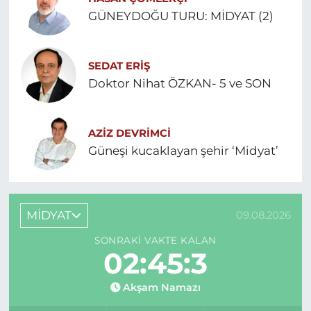
GÜNEYDOĞU TURU: MİDYAT (2)
SEDAT ERİŞ
Doktor Nihat ÖZKAN- 5 ve SON
AZIZ DEVRIMCI
Güneşi kucaklayan şehir ‘Midyat’
MİDYAT
09.08.2026
SONRAKI VAKTE KALAN
02:45:3
Akşam Namazı