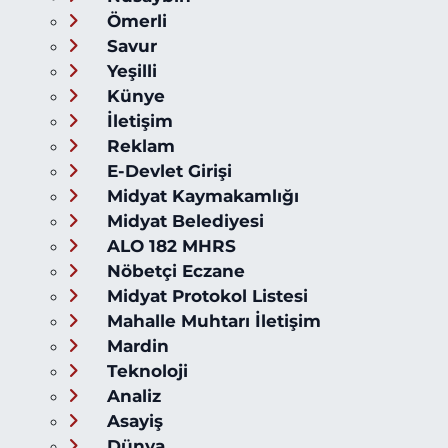
Ömerli
Savur
Yeşilli
Künye
İletişim
Reklam
E-Devlet Girişi
Midyat Kaymakamlığı
Midyat Belediyesi
ALO 182 MHRS
Nöbetçi Eczane
Midyat Protokol Listesi
Mahalle Muhtarı İletişim
Mardin
Teknoloji
Analiz
Asayiş
Dünya