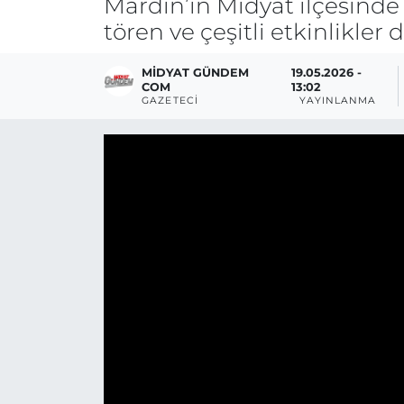
Mardin’in Midyat ilçesinde
tören ve çeşitli etkinlikler
MIDYAT GÜNDEM
19.05.2026 -
COM
13:02
GAZETECI
YAYINLANMA