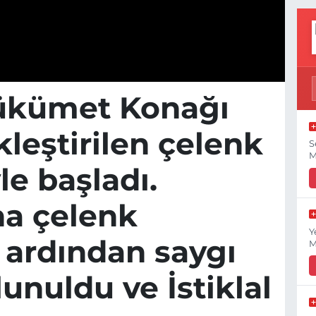
Hükümet Konağı
leştirilen çelenk
S
M
e başladı.
na çelenk
Y
 ardından saygı
M
nuldu ve İstiklal