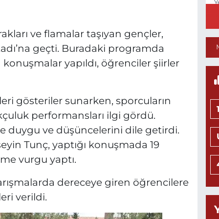
Y
N
akları ve flamalar taşıyan gençler,
Stadı’na geçti. Buradaki programda
onuşmalar yapıldı, öğrenciler şiirler
N
eri gösteriler sunarken, sporcuların
okçuluk performansları ilgi gördü.
Y
M
duygu ve düşüncelerini dile getirdi.
seyin Tunç, yaptığı konuşmada 19
neme vurgu yaptı.
Y
arışmalarda dereceye giren öğrencilere
ri verildi.