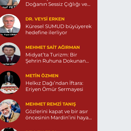
Turan Eczanesi
Doğanın Sessiz Çığlığı ve
İnsanın Sorumsuzluğu
epebaşı Mahallesi, Kısmetli Caddesi No:59 D
argeçit Mardin
DR. VEYSI ERKEN
0 (482) 381 36 70
Yol Tarifi Al
Küresel SUMUD büyüyerek
hedefine ilerliyor
MEHMET SAIT AĞIRMAN
Midyat’ta Turizm: Bir
Şehrin Ruhuna Dokunan
Değişim
METIN ÖZMEN
Helkız Dağı’ndan İftara:
Eriyen Ömür Sermayesi
MEHMET REMZI TANIŞ
Gözlerini kapat ve bir asır
öncesinin Mardin’ini hayal
et…