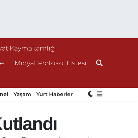
yat Kaymakamlığı
ne
Midyat Protokol Listesi
nel
Yaşam
Yurt Haberler
utlandı