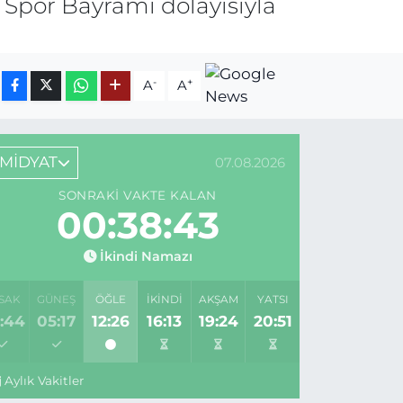
 Spor Bayramı dolayısıyla
-
+
A
A
MİDYAT
07.08.2026
SONRAKI VAKTE KALAN
00:38:43
İkindi Namazı
SAK
GÜNEŞ
ÖĞLE
İKINDI
AKŞAM
YATSI
:44
05:17
12:26
16:13
19:24
20:51
Aylık Vakitler