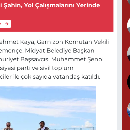
 Şahin, Yol Çalışmalarını Yerinde
T
D
e
hmet Kaya, Garnizon Komutan Vekili
Kemençe, Midyat Belediye Başkan
huriyet Başsavcısı Muhammet Şenol
yasi parti ve sivil toplum
ciler ile çok sayıda vatandaş katıldı.