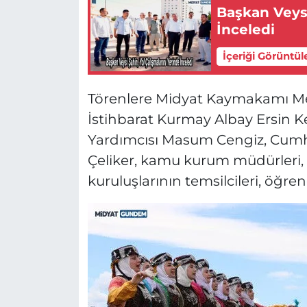
Başkan Veysi
İnceledi
İçeriği Görüntül
Törenlere Midyat Kaymakamı Me
İstihbarat Kurmay Albay Ersin 
Yardımcısı Masum Cengiz, Cum
Çeliker, kamu kurum müdürleri, si
kuruluşlarının temsilcileri, öğren