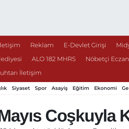
İletişim
Reklam
E-Devlet Girişi
Mid
ediyesi
ALO 182 MHRS
Nöbetçi Ecza
htarı İletişim
lık
Siyaset
Spor
Asayiş
Eğitim
Ekonomi
Ge
 Mayıs Coşkuyla K