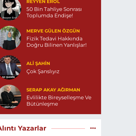
REYYEN EROL
50 Bin Tahliye Sonrası
Toplumda Endişe!
MERVE GÜLEN ÖZGÜN
Fizik Tedavi Hakkında
Doğru Bilinen Yanlışlar!
ALI ŞAHİN
Çok Şanslıyız
SERAP AKAY AĞIRMAN
Evlilikte Bireyselleşme Ve
Bütünleşme
Alıntı Yazarlar