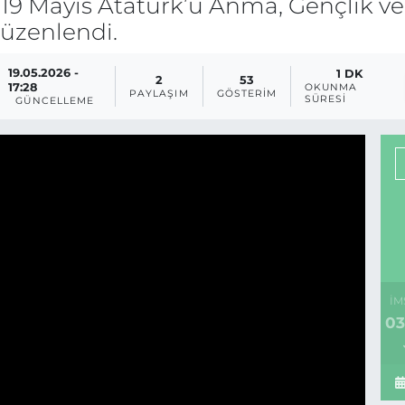
 19 Mayıs Atatürk’ü Anma, Gençlik ve
 düzenlendi.
19.05.2026 -
1 DK
2
53
17:28
OKUNMA
PAYLAŞIM
GÖSTERIM
SÜRESI
GÜNCELLEME
İM
03