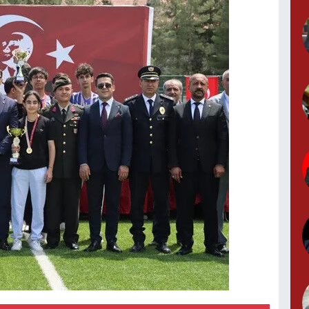
Z
M
P
M
Y
G