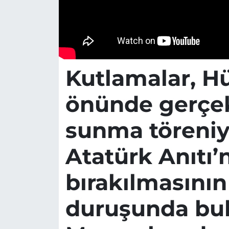
Kutlamalar, 
önünde gerçek
sunma töreniyl
Atatürk Anıtı’
bırakılmasının
duruşunda bulu