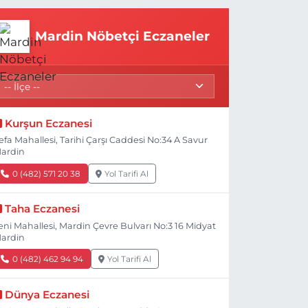
Mardin Nöbetçi Eczaneler
Kurşun Eczanesi
efa Mahallesi, Tarihi Çarşı Caddesi No:34 A Savur
ardin
0 (482) 571 20 38
Yol Tarifi Al
Taha Eczanesi
eni Mahallesi, Mardin Çevre Bulvarı No:3 16 Midyat
ardin
0 (482) 462 94 94
Yol Tarifi Al
Dünya Eczanesi