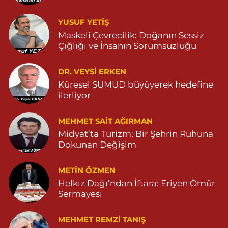
0 (482) 541 33 33
Yol Tarifi Al
YUSUF YETİŞ
Maskeli Çevrecilik: Doğanın Sessiz
İpek Eczanesi
Çığlığı ve İnsanın Sorumsuzluğu
POYRAZ MAHALLESİ CAMİİ SOKAK NO:28B Başaran market
karşısı 04825111747
DR. VEYSI ERKEN
0 (482) 511 17 47
Yol Tarifi Al
Küresel SUMUD büyüyerek hedefine
ilerliyor
Çınarbaş Eczanesi
BAHÇEBAŞI MAHALLESİ HANSEHATUN CADDE NO:120 C
MEHMET SAIT AĞIRMAN
04825911015
Midyat’ta Turizm: Bir Şehrin Ruhuna
0 (482) 591 10 15
Yol Tarifi Al
Dokunan Değişim
METIN ÖZMEN
Helkız Dağı’ndan İftara: Eriyen Ömür
Sermayesi
MEHMET REMZI TANIŞ