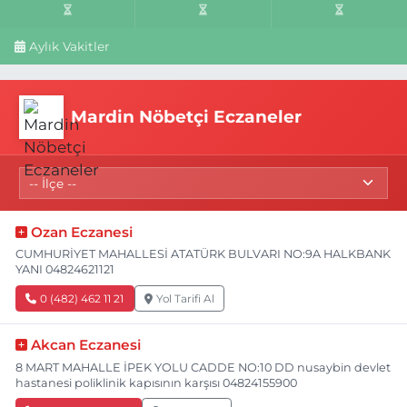
Aylık Vakitler
Mardin Nöbetçi Eczaneler
Ozan Eczanesi
CUMHURİYET MAHALLESİ ATATÜRK BULVARI NO:9A HALKBANK
YANI 04824621121
0 (482) 462 11 21
Yol Tarifi Al
Akcan Eczanesi
8 MART MAHALLE İPEK YOLU CADDE NO:10 DD nusaybin devlet
hastanesi poliklinik kapısının karşısı 04824155900