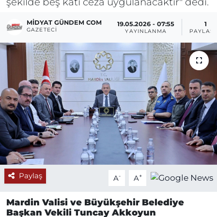
şekilde beş katı ceza uygulanacaktır" dedi.
MIDYAT GÜNDEM COM
19.05.2026 - 07:55
1
GAZETECI
YAYINLANMA
PAYLAŞ
Paylaş
-
+
A
A
Mardin Valisi ve Büyükşehir Belediye
Başkan Vekili Tuncay Akkoyun