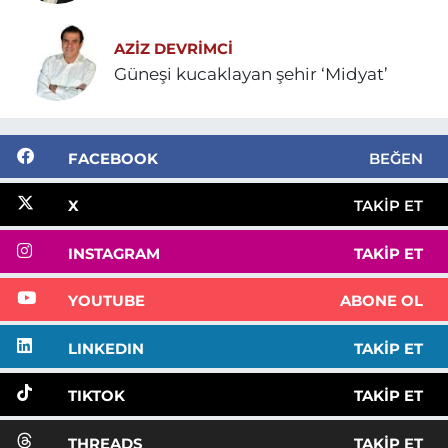
AZIZ DEVRIMCI
Güneşi kucaklayan şehir ‘Midyat’
FACEBOOK
BEĞEN
X
TAKIP ET
INSTAGRAM
TAKIP ET
YOUTUBE
ABONE OL
LINKEDIN
TAKIP ET
TIKTOK
TAKIP ET
THREADS
TAKIP ET