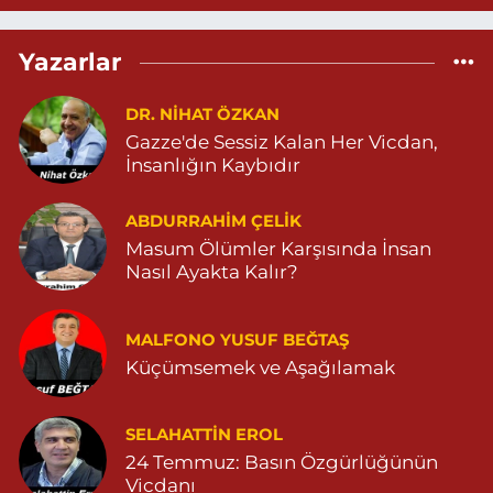
Şilan Eczanesi
Yazarlar
KALE MAHALLE PROF.DR.AYDIN AYAYDIN CADDE NO:51A
ZİRAAT BANKASI AŞAĞISI (MERKEZ) 04822513464
DR. NIHAT ÖZKAN
0 (482) 251 34 64
Yol Tarifi Al
Gazze'de Sessiz Kalan Her Vicdan,
İnsanlığın Kaybıdır
Atakan Eczanesi
BAHÇEBAŞI MAH. SELAHATTİN EYYUBİ CAD NO:57 A
ABDURRAHIM ÇELİK
04823812363
Masum Ölümler Karşısında İnsan
Nasıl Ayakta Kalır?
0 (482) 381 23 63
Yol Tarifi Al
Seyhan Eczanesi
MALFONO YUSUF BEĞTAŞ
SEFA MAHALLE Z.ABİDİN ERDEM CADDE NO:23 B 05468034323
Küçümsemek ve Aşağılamak
0 (546) 803 43 23
Yol Tarifi Al
SELAHATTIN EROL
Ömerli Eczanesi
24 Temmuz: Basın Özgürlüğünün
YENİ MAHALLE HASTANE CADDESİ 3086 SOKAK NO:7 2
Vicdanı
04825413333