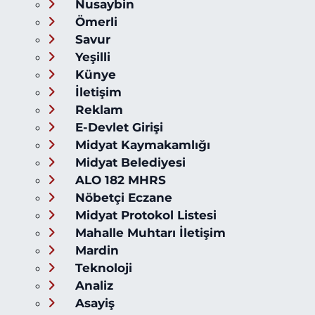
Nusaybin
Ömerli
Savur
Yeşilli
Künye
İletişim
Reklam
E-Devlet Girişi
Midyat Kaymakamlığı
Midyat Belediyesi
ALO 182 MHRS
Nöbetçi Eczane
Midyat Protokol Listesi
Mahalle Muhtarı İletişim
Mardin
Teknoloji
Analiz
Asayiş