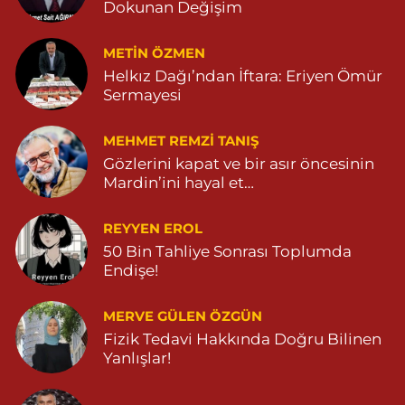
Dokunan Değişim
YENİ MAHALLE 3086 SOKAK NO:4 3 04825413121
0 (482) 541 31 21
Yol Tarifi Al
METIN ÖZMEN
Helkız Dağı’ndan İftara: Eriyen Ömür
Sermayesi
MEHMET REMZI TANIŞ
Gözlerini kapat ve bir asır öncesinin
Mardin’ini hayal et…
REYYEN EROL
50 Bin Tahliye Sonrası Toplumda
Endişe!
MERVE GÜLEN ÖZGÜN
Fizik Tedavi Hakkında Doğru Bilinen
Yanlışlar!