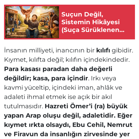
Suçun Değil,
Sistemin Hikâyesi
(Suça Sürüklenen
Çocuklar-2)
İnsanın milliyeti, inancının bir
kılıfı
gibidir.
Kıymet, kılıfta değil; kılıfın içindekindedir.
Para kasası paradan daha değerli
değildir; kasa, para içindir
. Irkı veya
kavmi yüceltip, içindeki iman, ahlâk ve
adaleti ihmal etmek ise açık bir akıl
tutulmasıdır.
Hazreti Ömer’i (ra) büyük
yapan Arap oluşu değil, adaletidir. Eğer
kıymet ırkta olsaydı, Ebu Cehil, Nemrut
ve Firavun da insanlığın zirvesinde yer