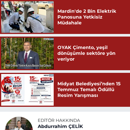
Mardin'de 2 Bin Elektrik
Panosuna Yetkisiz
Müdahale
OYAK Çimento, yeşil
dönüşümle sektöre yön
veriyor
Midyat Belediyesi’nden 15
Temmuz Temalı Ödüllü
Resim Yarışması
EDITÖR HAKKINDA
Abdurrahim ÇELİK