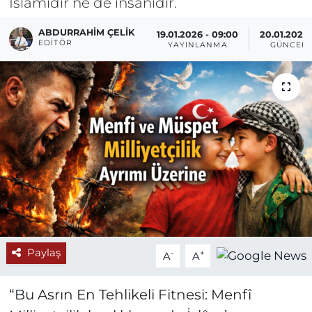
İslâmidir ne de insanîdir.
ABDURRAHIM ÇELİK
19.01.2026 - 09:00
20.01.2026 
EDITÖR
YAYINLANMA
GÜNCEL
Paylaş
-
+
A
A
“Bu Asrın En Tehlikeli Fitnesi: Menfî