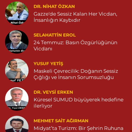
DR. NIHAT ÖZKAN
0 (482) 213 11 71
Yol Tarifi Al
Gazze'de Sessiz Kalan Her Vicdan,
İnsanlığın Kaybıdır
Serhat Eczanesi
ZEYTİNPINAR MAH.ROJ CAD. DEVLET HASTANESİ KARŞISI NO:11
SELAHATTIN EROL
04822513006
24 Temmuz: Basın Özgürlüğünün
0 (482) 251 30 06
Yol Tarifi Al
Vicdanı
Çınarbaş Eczanesi
YUSUF YETİŞ
BAHÇEBAŞI MAHALLESİ HANSEHATUN CADDE NO:120 C
Maskeli Çevrecilik: Doğanın Sessiz
04825911015
Çığlığı ve İnsanın Sorumsuzluğu
0 (482) 591 10 15
Yol Tarifi Al
DR. VEYSI ERKEN
Şahin Eczanesi
Küresel SUMUD büyüyerek hedefine
KAPLAN MAHALLESİ MARDİN CADDESİ NO:25 C 05551514905
ilerliyor
0 (555) 151 49 05
Yol Tarifi Al
MEHMET SAIT AĞIRMAN
Midyat’ta Turizm: Bir Şehrin Ruhuna
Özdemir Eczanesi