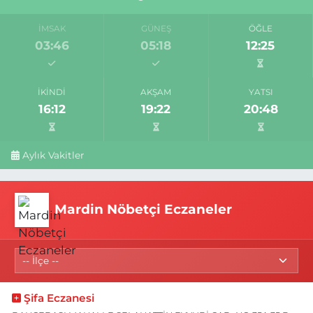
İMSAK
GÜNEŞ
ÖĞLE
03:46
05:18
12:25
İKINDI
AKŞAM
YATSI
16:12
19:22
20:48
Aylık Vakitler
Mardin Nöbetçi Eczaneler
Şifa Eczanesi