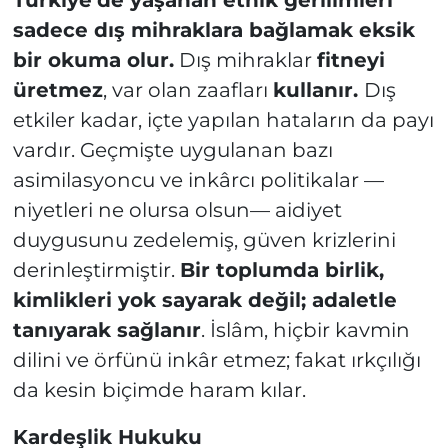
Türkiye’de yaşanan etnik gerilimleri
sadece dış mihraklara bağlamak eksik
bir okuma olur.
Dış mihraklar
fitneyi
üretmez
, var olan zaafları
kullanır.
Dış
etkiler kadar, içte yapılan hataların da payı
vardır. Geçmişte uygulanan bazı
asimilasyoncu ve inkârcı politikalar —
niyetleri ne olursa olsun— aidiyet
duygusunu zedelemiş, güven krizlerini
derinleştirmiştir.
Bir toplumda birlik,
kimlikleri yok sayarak değil; adaletle
tanıyarak sağlanır
. İslâm, hiçbir kavmin
dilini ve örfünü inkâr etmez; fakat ırkçılığı
da kesin biçimde haram kılar.
Kardeşlik Hukuku