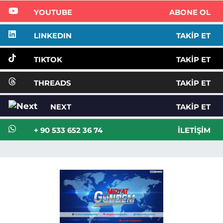
YOUTUBE
ABONE OL
LINKEDIN
TAKIP ET
TIKTOK
TAKIP ET
THREADS
TAKIP ET
NEXT
TAKIP ET
+ 90 533 652 36 74
İLETIŞIM