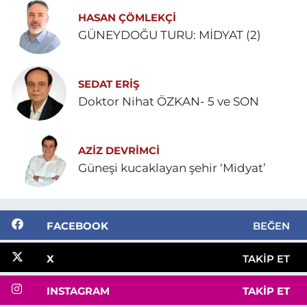
HASAN ÇÖMLEKÇİ
GÜNEYDOĞU TURU: MİDYAT (2)
SEDAT ERİŞ
Doktor Nihat ÖZKAN- 5 ve SON
AZIZ DEVRIMCI
Güneşi kucaklayan şehir ‘Midyat’
FACEBOOK
BEĞEN
X
TAKIP ET
INSTAGRAM
TAKIP ET