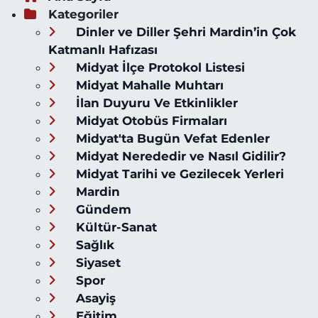
Kategoriler
Dinler ve Diller Şehri Mardin’in Çok
Katmanlı Hafızası
Midyat İlçe Protokol Listesi
Midyat Mahalle Muhtarı
İlan Duyuru Ve Etkinlikler
Midyat Otobüs Firmaları
Midyat'ta Bugün Vefat Edenler
Midyat Nerededir ve Nasıl Gidilir?
Midyat Tarihi ve Gezilecek Yerleri
Mardin
Gündem
Kültür-Sanat
Sağlık
Siyaset
Spor
Asayiş
Eğitim