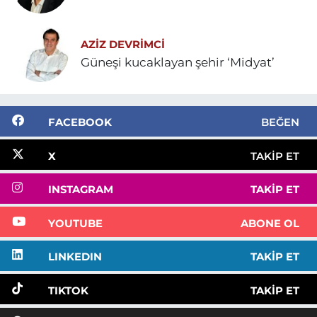
AZIZ DEVRIMCI
Güneşi kucaklayan şehir ‘Midyat’
FACEBOOK
BEĞEN
X
TAKIP ET
INSTAGRAM
TAKIP ET
YOUTUBE
ABONE OL
LINKEDIN
TAKIP ET
TIKTOK
TAKIP ET