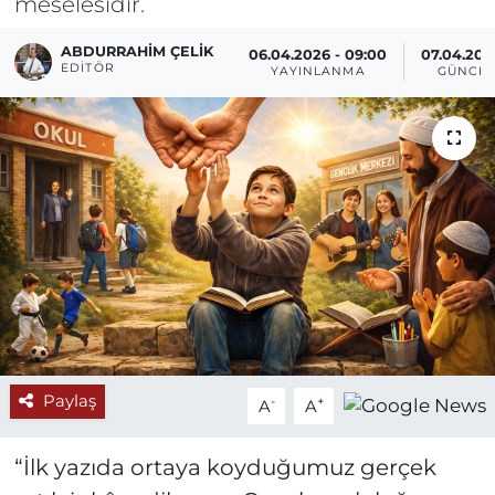
meselesidir.
ABDURRAHIM ÇELİK
06.04.2026 - 09:00
07.04.2026
EDITÖR
YAYINLANMA
GÜNCEL
Paylaş
-
+
A
A
“İlk yazıda ortaya koyduğumuz gerçek