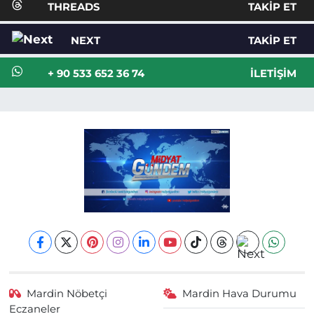
THREADS
TAKIP ET
NEXT
TAKIP ET
+ 90 533 652 36 74
İLETIŞIM
Mardin Nöbetçi
Mardin Hava Durumu
Eczaneler