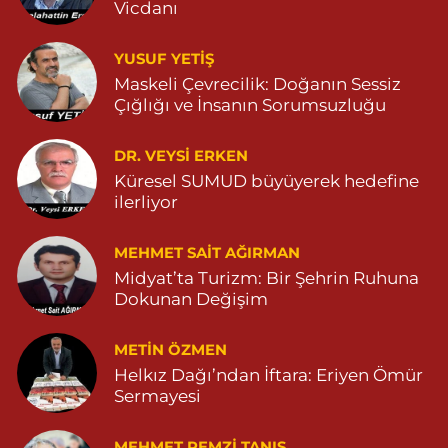
Turan Eczanesi
Vicdanı
Tepebaşı Mahallesi, Kısmetli Caddesi No:59 D Dargeçit Mardin
0 (482) 381 36 70
Yol Tarifi Al
YUSUF YETİŞ
Maskeli Çevrecilik: Doğanın Sessiz
Çığlığı ve İnsanın Sorumsuzluğu
DR. VEYSI ERKEN
Küresel SUMUD büyüyerek hedefine
ilerliyor
MEHMET SAIT AĞIRMAN
Midyat’ta Turizm: Bir Şehrin Ruhuna
Dokunan Değişim
METIN ÖZMEN
Helkız Dağı’ndan İftara: Eriyen Ömür
Sermayesi
MEHMET REMZI TANIŞ