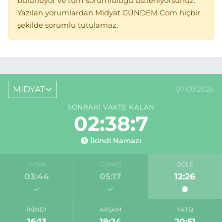
bulunuyor ve tüm sorumluluğu üstleniyorsunuz.
Yazılan yorumlardan Midyat GÜNDEM Com hiçbir
şekilde sorumlu tutulamaz.
MİDYAT
07.08.2026
SONRAKI VAKTE KALAN
02:38:7
İkindi Namazı
İMSAK
GÜNEŞ
ÖĞLE
03:44
05:17
12:26
İKINDI
AKŞAM
YATSI
16:13
19:24
20:51