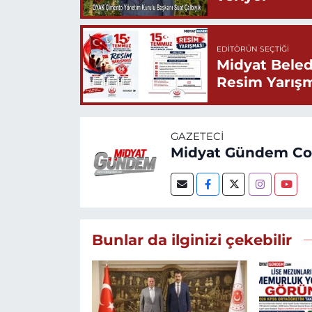
EDITÖRÜN SEÇTIĞI
Midyat Beled
Resim Yarış
GAZETECI
Midyat Gündem C
Bunlar da ilginizi çekebilir