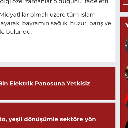
dığı özel zamanlar olduğunu ifade etti.
H
0
Midyatlılar olmak üzere tüm İslam
yarak, bayramın sağlık, huzur, barış ve
de bulundu.
Y
M
A
Z
Bin Elektrik Panosuna Yetkisiz
d
P
o, yeşil dönüşümle sektöre yön
0