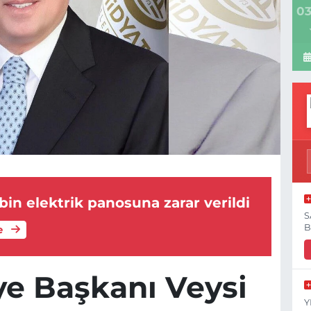
03
bin elektrik panosuna zarar verildi
S
B
e
ye Başkanı Veysi
Y