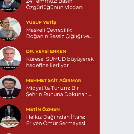
24 Temmuz: Basın
0 (534) 303 21 44
Yol Tarifi Al
Özgürlüğünün Vicdanı
Yeni Eczanesi
YUSUF YETİŞ
ENİ MAHALLE 3086 SOKAK NO:2 4 04825413156
Maskeli Çevrecilik:
0 (482) 541 31 56
Yol Tarifi Al
Doğanın Sessiz Çığlığı ve
İnsanın Sorumsuzluğu
İlknur Eczanesi
DR. VEYSI ERKEN
ÜL MAH. VATAN CAD. NO:2A 04825911091
Küresel SUMUD büyüyerek
hedefine ilerliyor
0 (482) 591 10 91
Yol Tarifi Al
MEHMET SAIT AĞIRMAN
Turan Eczanesi
Midyat’ta Turizm: Bir
EPEBAŞI MAHALLE KISMETLİ CADDE NO:59D
Şehrin Ruhuna Dokunan
AĞLIK OCAĞI YANI 04823813670
Değişim
0 (482) 381 36 70
Yol Tarifi Al
METIN ÖZMEN
Helkız Dağı’ndan İftara:
Eriyen Ömür Sermayesi