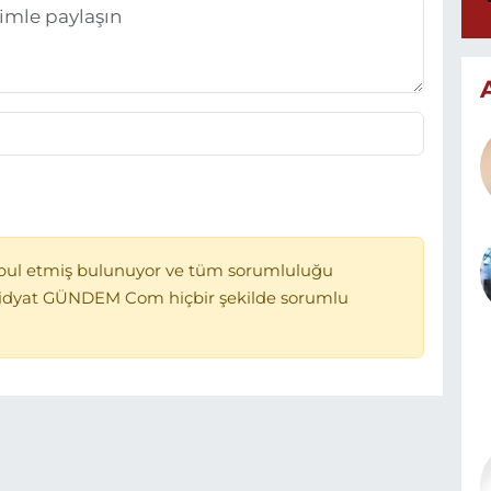
bul etmiş bulunuyor ve tüm sorumluluğu
Midyat GÜNDEM Com hiçbir şekilde sorumlu