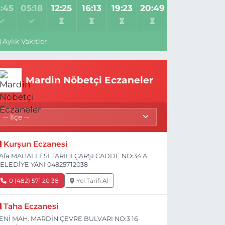
:45
05:18
12:25
16:13
19:23
20:49
Aylık Vakitler
Mardin Nöbetçi Eczaneler
Kurşun Eczanesi
Afa MAHALLESİ TARİHİ ÇARŞI CADDE NO:34 A
ELEDİYE YANI 04825712038
0 (482) 571 20 38
Yol Tarifi Al
Taha Eczanesi
ENİ MAH. MARDİN ÇEVRE BULVARI NO:3 16