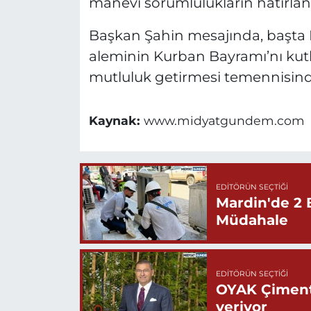
manevi sorumlulukların hatırlan
Başkan Şahin mesajında, başta 
aleminin Kurban Bayramı’nı kutla
mutluluk getirmesi temennisin
Kaynak:
www.midyatgundem.com
EDITÖRÜN SEÇTIĞI
Mardin'de 2 
Müdahale
EDITÖRÜN SEÇTIĞI
OYAK Çiment
veriyor