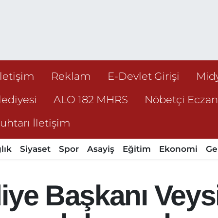
İletişim
Reklam
E-Devlet Girişi
Mid
ediyesi
ALO 182 MHRS
Nöbetçi Ecza
htarı İletişim
lık
Siyaset
Spor
Asayiş
Eğitim
Ekonomi
Ge
iye Başkanı Veysi