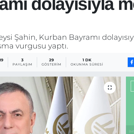
mı dolayısıyla m
eysi Şahin, Kurban Bayramı dolayısı
ışma vurgusu yaptı.
19
3
29
1 DK
PAYLAŞIM
GÖSTERIM
OKUNMA SÜRESI
İM