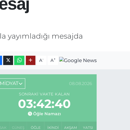
esaj
yla yayımladığı mesajda
-
+
A
A
MİDYAT
08.08.2026
SONRAKI VAKTE KALAN
03:42:40
Öğle Namazı
SAK
GÜNEŞ
ÖĞLE
İKINDI
AKŞAM
YATSI