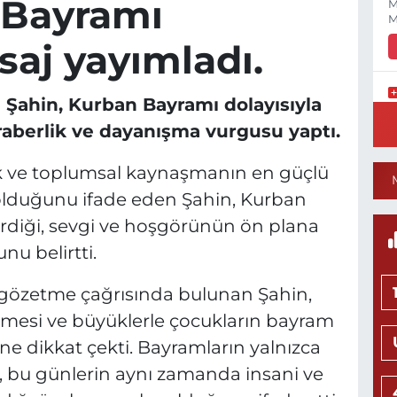
 Bayramı
M
M
saj yayımladı.
 Şahin, Kurban Bayramı dolayısıyla
Y
raberlik ve dayanışma vurgusu yaptı.
S
Y
k ve toplumsal kaynaşmanın en güçlü
r olduğunu ifade eden Şahin, Kurban
erdiği, sevgi ve hoşgörünün ön plana
N
u belirtti.
H
L
0
i gözetme çağrısında bulunan Şahin,
ilmesi ve büyüklerle çocukların bayram
 dikkat çekti. Bayramların yalnızca
, bu günlerin aynı zamanda insani ve
Ö
M