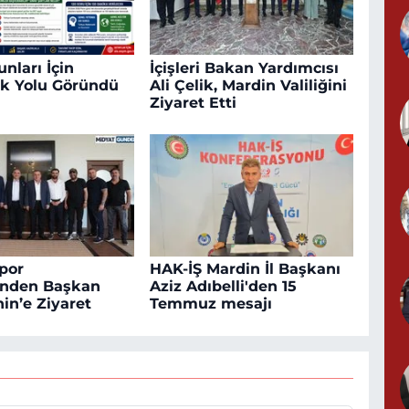
nları İçin
İçişleri Bakan Yardımcısı
k Yolu Göründü
Ali Çelik, Mardin Valiliğini
Ziyaret Etti
por
HAK-İŞ Mardin İl Başkanı
inden Başkan
Aziz Adıbelli'den 15
in’e Ziyaret
Temmuz mesajı