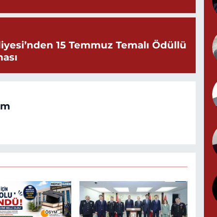
Y
iyesi’nden 15 Temmuz Temalı Ödüllü
ması
G
om
T
S