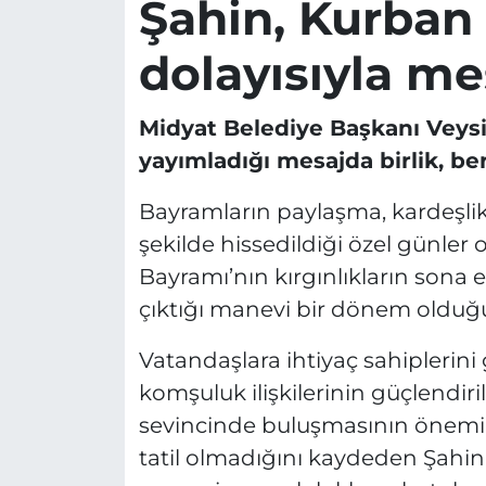
Şahin, Kurban
dolayısıyla me
Midyat Belediye Başkanı Veysi
yayımladığı mesajda birlik, be
Bayramların paylaşma, kardeşli
şekilde hissedildiği özel günle
Bayramı’nın kırgınlıkların sona 
çıktığı manevi bir dönem olduğun
Vatandaşlara ihtiyaç sahiplerin
komşuluk ilişkilerinin güçlendir
sevincinde buluşmasının önemine
tatil olmadığını kaydeden Şahin