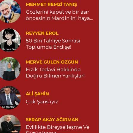
MEHMET REMZI TANIŞ
Gözlerini kapat ve bir asır
öncesinin Mardin’ini hayal
et…
REYYEN EROL
50 Bin Tahliye Sonrası
Toplumda Endişe!
MERVE GÜLEN ÖZGÜN
Fizik Tedavi Hakkında
Doğru Bilinen Yanlışlar!
ALI ŞAHİN
Çok Şanslıyız
SERAP AKAY AĞIRMAN
Evlilikte Bireyselleşme Ve