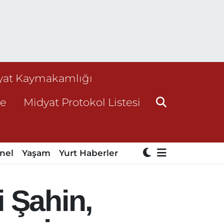
yat Kaymakamlığı
ne
Midyat Protokol Listesi
nel
Yaşam
Yurt Haberler
 Şahin,