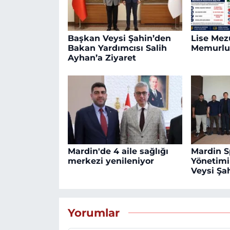
Başkan Veysi Şahin’den
Lise Mezu
Bakan Yardımcısı Salih
Memurlu
Ayhan’a Ziyaret
Mardin'de 4 aile sağlığı
Mardin S
merkezi yenileniyor
Yönetim
Veysi Şah
Yorumlar