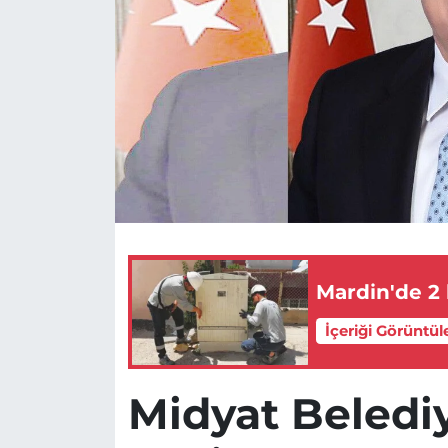
Mardin'de 2 
İçeriği Görüntül
Midyat Beledi