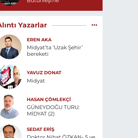
Bütünleşme
Alıntı Yazarlar
EREN AKA
Midyat’ta ‘Uzak Şehir’
bereketi
YAVUZ DONAT
Midyat
HASAN ÇÖMLEKÇİ
GÜNEYDOĞU TURU:
MİDYAT (2)
SEDAT ERİŞ
Doktor Nihat ÖZKAN- 5 ve