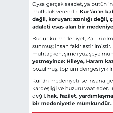
Oysa gerçek saadet, ya bütün i
mutluluk verendir.
Kur’ân’ın ka
değil, koruyan; azınlığı değil,
adaleti esas alan bir medeniyet
Bugünkü medeniyet, Zaruri olmay
sunmuş; insan fakirleştirilmiştir
muhtaçken, şimdi yüz şeye muhta
yetmeyince: Hileye, Haram ka
bozulmuş, toplum dengesi yıkılm
Kur’ân medeniyeti ise insana g
kardeşliği ve huzuru vaat eder. 
değil;
hak, fazilet, yardımlaşma
bir medeniyetle mümkündür.