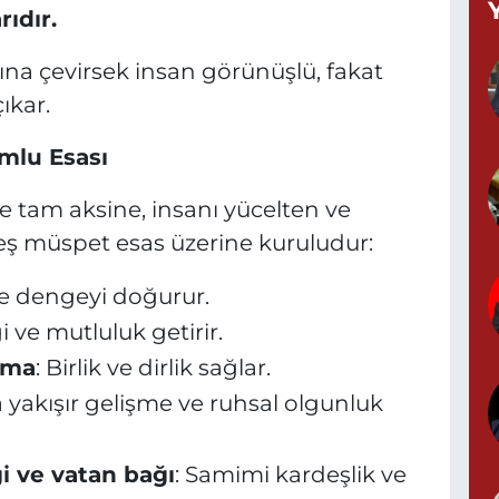
ıdır.
Z
ına çevirsek insan görünüşlü, fakat
M
ıkar.
mlu Esası
P
 tam aksine, insanı yücelten ve
M
eş müspet esas üzerine kuruludur:
ve dengeyi doğurur.
i ve mutluluk getirir.
Y
şma
: Birlik ve dirlik sağlar.
a yakışır gelişme ve ruhsal olgunluk
G
ği ve vatan bağı
: Samimi kardeşlik ve