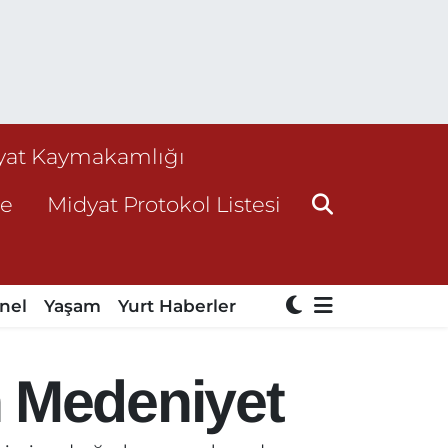
yat Kaymakamlığı
ne
Midyat Protokol Listesi
nel
Yaşam
Yurt Haberler
n Medeniyet