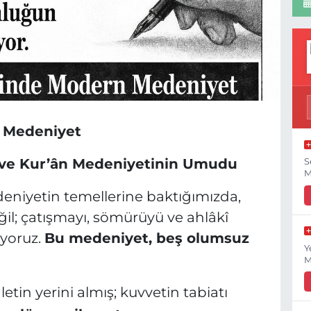
n Medeniyet
ve Kur’ân Medeniyetinin Umudu
S
M
iyetin temellerine baktığımızda,
ğil; çatışmayı, sömürüyü ve ahlâkî
yoruz.
Bu medeniyet, beş olumsuz
Y
M
letin yerini almış; kuvvetin tabiatı