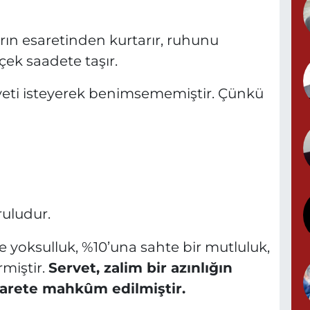
arın esaretinden kurtarır, ruhunu
T
D
çek saadete taşır.
eti isteyerek benimsememiştir. Çünkü
ruludur.
e yoksulluk, %10’una sahte bir mutluluk,
rmiştir.
Servet, zalim bir azınlığın
sarete mahkûm edilmiştir.