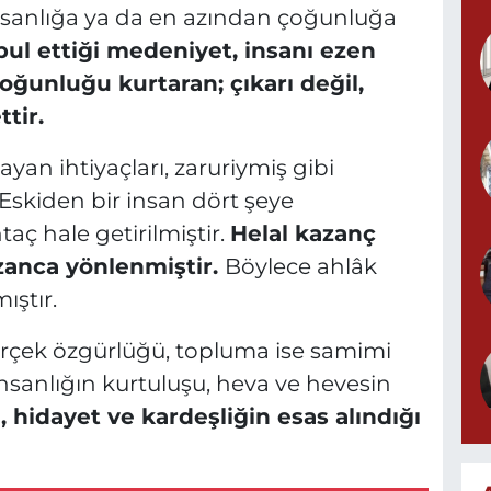
nsanlığa ya da en azından çoğunluğa
bul ettiği medeniyet, insanı ezen
 çoğunluğu kurtaran; çıkarı değil,
tir.
an ihtiyaçları, zaruriymiş gibi
. Eskiden bir insan dört şeye
ç hale getirilmiştir.
Helal kazanç
zanca yönlenmiştir.
Böylece ahlâk
ıştır.
erçek özgürlüğü, topluma ise samimi
İnsanlığın kurtuluşu, heva ve hevesin
, hidayet ve kardeşliğin esas alındığı