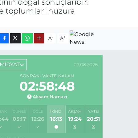
inin doğal sonuçlarıdır.
ve toplumları huzura
-
+
A
A
MİDYAT
07.08.2026
SONRAKI VAKTE KALAN
02:58:48
Akşam Namazı
SAK
GÜNEŞ
ÖĞLE
İKINDI
AKŞAM
YATSI
:44
05:17
12:26
16:13
19:24
20:51