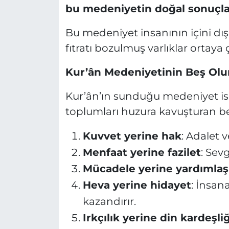
bu medeniyetin doğal sonuçlar
Bu medeniyet insanının içini dış
fıtratı bozulmuş varlıklar ortaya ç
Kur’ân Medeniyetinin Beş Olu
Kur’ân’ın sunduğu medeniyet ise
toplumları huzura kavuşturan b
Kuvvet yerine hak
: Adalet 
Menfaat yerine fazilet
: Sevg
Mücadele yerine yardımla
Heva yerine hidayet
: İnsan
kazandırır.
Irkçılık yerine din kardeşli