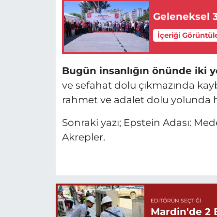
Geleneksel 
İçeriği Görüntül
Bugün insanlığın önünde iki yo
ve sefahat dolu çıkmazında kay
rahmet ve adalet dolu yolunda
Sonraki yazı; Epstein Adası: Med
Akrepler.
EDITÖRÜN SEÇTIĞI
Mardin'de 2 