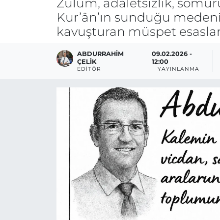
Zulüm, adaletsizlik, sömür
Kur’ân’ın sunduğu medeniye
kavuşturan müspet esaslar
ABDURRAHIM
09.02.2026 -
ÇELİK
12:00
EDITÖR
YAYINLANMA