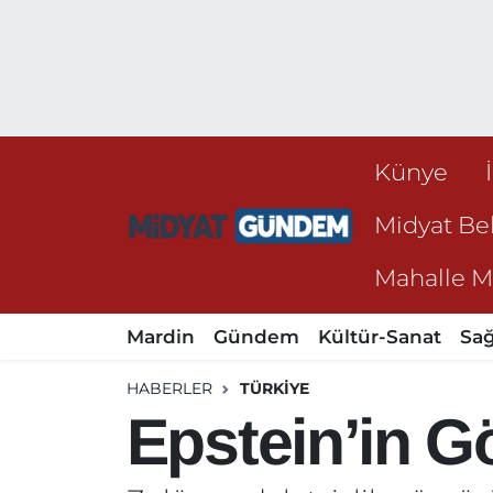
Künye
Midyat Bel
Mahalle Mu
Mardin
Gündem
Kültür-Sanat
Sağ
HABERLER
TÜRKIYE
Epstein’in 