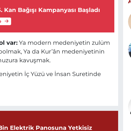
3. Kan Bağışı Kampanyası Başladı
e
l var:
Ya modern medeniyetin zulüm
bolmak, Ya da Kur’ân medeniyetinin
 huzura kavuşmak.
eniyetin İç Yüzü ve İnsan Suretinde
Bin Elektrik Panosuna Yetkisiz