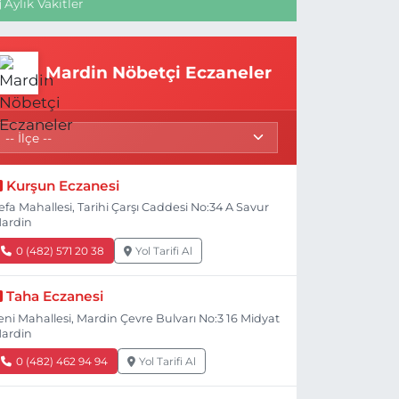
Aylık Vakitler
Mardin Nöbetçi Eczaneler
Kurşun Eczanesi
efa Mahallesi, Tarihi Çarşı Caddesi No:34 A Savur
ardin
0 (482) 571 20 38
Yol Tarifi Al
Taha Eczanesi
eni Mahallesi, Mardin Çevre Bulvarı No:3 16 Midyat
ardin
0 (482) 462 94 94
Yol Tarifi Al