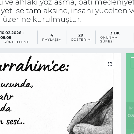
ü ve ahlâkî yozlaşma, batı medeniyet
t ise tam aksine, insanı yücelten 
 üzerine kurulmuştur.
10.02.2026 -
3 DK
4
29
09:09
OKUNMA
PAYLAŞIM
GÖSTERIM
SÜRESI
GÜNCELLEME
İM
03