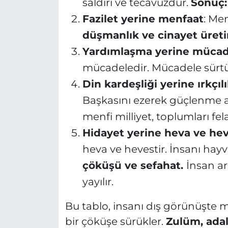
saldırı ve tecavüzdür.
Sonuç:
Fazilet yerine menfaat
: Me
düşmanlık ve cinayet üretir
Yardımlaşma yerine mücad
mücadeledir. Mücadele sürtü
Din kardeşliği yerine ırkçıl
Başkasını ezerek güçlenme a
menfi milliyet, toplumları fel
Hidayet yerine heva ve he
heva ve hevestir. İnsanı hayv
çöküşü ve sefahat.
İnsan ar
yayılır.
Bu tablo, insanı dış görünüşte 
bir çöküşe sürükler.
Zulüm, adal