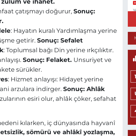
 zulüm ve ihanet.
nfaat çatışmayı doğurur,
Sonuç:
Y
N
.
ele
: Hayatın kuralı Yardımlaşma yerine
şme getirir.
Sonuç: Sefalet
N
ık
: Toplumsal bağı Din yerine ırkçılıktır.
nlayışı.
Sonuç: Felaket.
Unsuriyet ve
akete sürükler.
ves
: Hizmet anlayışı: Hidayet yerine
Y
M
ani arzulara indirger.
Sonuç: Ahlâk
zularının esiri olur, ahlâk çöker, sefahat
Y
medeni kılarken, iç dünyasında hayvanî
etsizlik, sömürü ve ahlâkî yozlaşma,