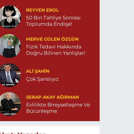
et…
REYYEN EROL
50 Bin Tahliye Sonrası
Toplumda Endişe!
MERVE GÜLEN ÖZGÜN
Fizik Tedavi Hakkında
Doğru Bilinen Yanlışlar!
ALI ŞAHİN
Çok Şanslıyız
SERAP AKAY AĞIRMAN
Evlilikte Bireyselleşme Ve
Bütünleşme