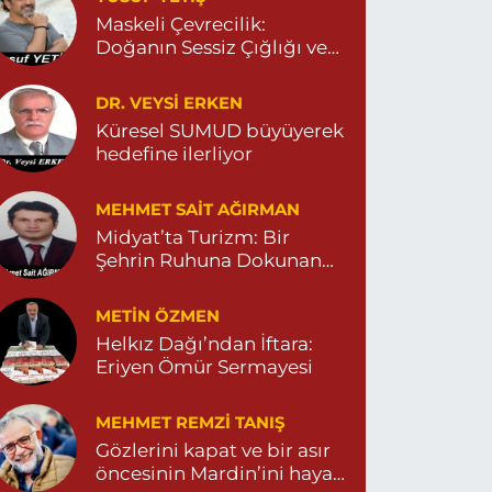
Maskeli Çevrecilik:
Turan Eczanesi
Doğanın Sessiz Çığlığı ve
İnsanın Sorumsuzluğu
epebaşı Mahallesi, Kısmetli Caddesi No:59 D
argeçit Mardin
DR. VEYSI ERKEN
0 (482) 381 36 70
Yol Tarifi Al
Küresel SUMUD büyüyerek
hedefine ilerliyor
MEHMET SAIT AĞIRMAN
Midyat’ta Turizm: Bir
Şehrin Ruhuna Dokunan
Değişim
METIN ÖZMEN
Helkız Dağı’ndan İftara:
Eriyen Ömür Sermayesi
MEHMET REMZI TANIŞ
Gözlerini kapat ve bir asır
öncesinin Mardin’ini hayal