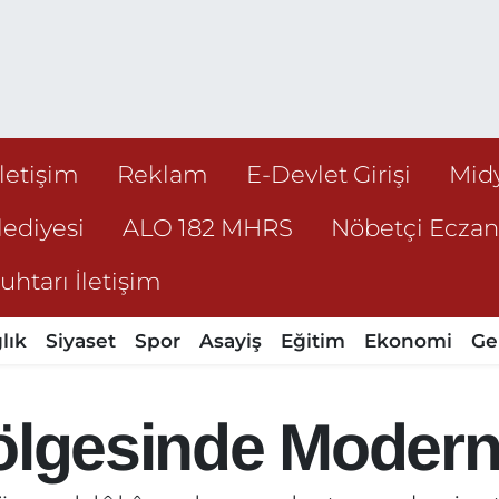
İletişim
Reklam
E-Devlet Girişi
Mid
ediyesi
ALO 182 MHRS
Nöbetçi Ecza
htarı İletişim
lık
Siyaset
Spor
Asayiş
Eğitim
Ekonomi
Ge
Gölgesinde Moder