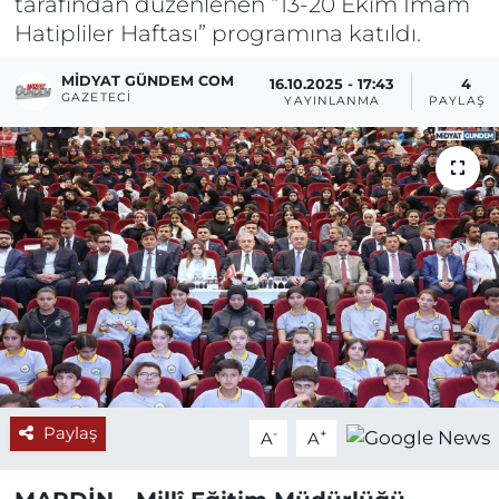
tarafından düzenlenen “13-20 Ekim İmam
Hatipliler Haftası” programına katıldı.
MIDYAT GÜNDEM COM
16.10.2025 - 17:43
4
GAZETECI
YAYINLANMA
PAYLAŞI
Paylaş
-
+
A
A