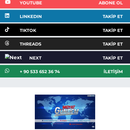
YOUTUBE
ABONE OL
LINKEDIN
TAKIP ET
TIKTOK
TAKIP ET
THREADS
TAKIP ET
NEXT
TAKIP ET
+ 90 533 652 36 74
İLETIŞIM