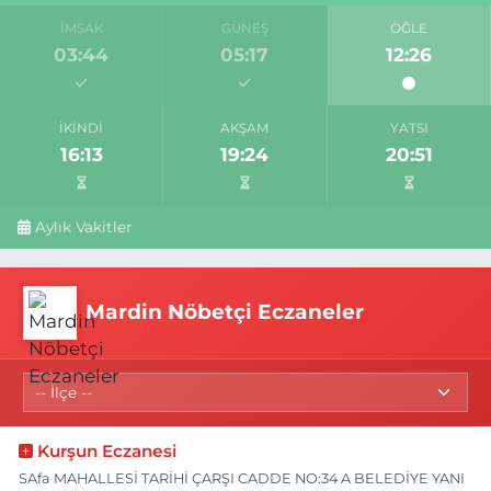
İMSAK
GÜNEŞ
ÖĞLE
03:44
05:17
12:26
İKINDI
AKŞAM
YATSI
16:13
19:24
20:51
Aylık Vakitler
Mardin Nöbetçi Eczaneler
Kurşun Eczanesi
SAfa MAHALLESİ TARİHİ ÇARŞI CADDE NO:34 A BELEDİYE YANI