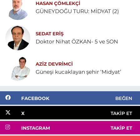
HASAN ÇÖMLEKÇİ
GÜNEYDOĞU TURU: MİDYAT (2)
SEDAT ERİŞ
Doktor Nihat ÖZKAN- 5 ve SON
AZIZ DEVRIMCI
Güneşi kucaklayan şehir ‘Midyat’
FACEBOOK
BEĞEN
X
TAKIP ET
INSTAGRAM
TAKIP ET