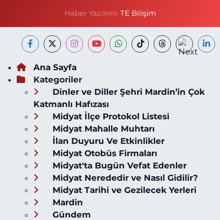
Haber Yazılımı:
TE Bilişim
Ana Sayfa
Kategoriler
Dinler ve Diller Şehri Mardin’in Çok
Katmanlı Hafızası
Midyat İlçe Protokol Listesi
Midyat Mahalle Muhtarı
İlan Duyuru Ve Etkinlikler
Midyat Otobüs Firmaları
Midyat'ta Bugün Vefat Edenler
Midyat Nerededir ve Nasıl Gidilir?
Midyat Tarihi ve Gezilecek Yerleri
Mardin
Gündem