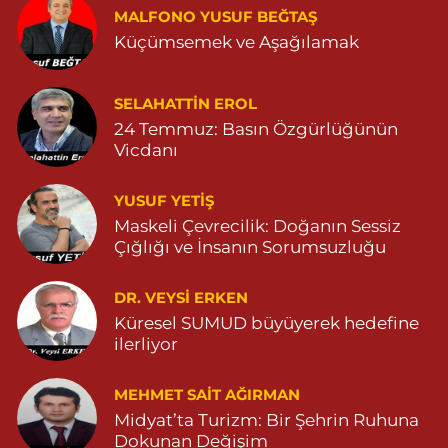
POYRAZ MAHALLE MEVLANA SOKAK NO:5A 05343032144
MALFONO YUSUF BEĞTAŞ
Küçümsemek ve Aşağılamak
0 (534) 303 21 44
Yol Tarifi Al
Yeni Eczanesi
SELAHATTIN EROL
YENİ MAHALLE 3086 SOKAK NO:2 4 04825413156
24 Temmuz: Basın Özgürlüğünün
Vicdanı
0 (482) 541 31 56
Yol Tarifi Al
YUSUF YETİŞ
İlknur Eczanesi
Maskeli Çevrecilik: Doğanın Sessiz
GÜL MAH. VATAN CAD. NO:2A 04825911091
Çığlığı ve İnsanın Sorumsuzluğu
0 (482) 591 10 91
Yol Tarifi Al
DR. VEYSI ERKEN
Turan Eczanesi
Küresel SUMUD büyüyerek hedefine
TEPEBAŞI MAHALLE KISMETLİ CADDE NO:59D SAĞLIK OCAĞI
ilerliyor
YANI 04823813670
0 (482) 381 36 70
Yol Tarifi Al
MEHMET SAIT AĞIRMAN
Midyat’ta Turizm: Bir Şehrin Ruhuna
Dokunan Değişim