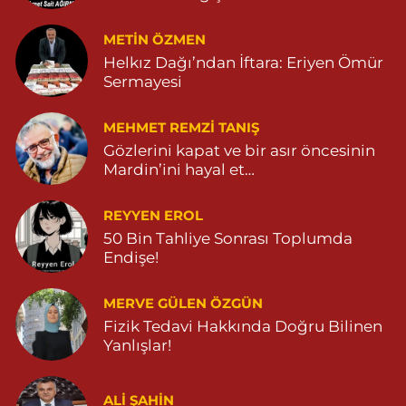
METIN ÖZMEN
Helkız Dağı’ndan İftara: Eriyen Ömür
Sermayesi
MEHMET REMZI TANIŞ
Gözlerini kapat ve bir asır öncesinin
Mardin’ini hayal et…
REYYEN EROL
50 Bin Tahliye Sonrası Toplumda
Endişe!
MERVE GÜLEN ÖZGÜN
Fizik Tedavi Hakkında Doğru Bilinen
Yanlışlar!
ALI ŞAHİN