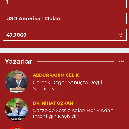
Göktürk Eczanesi
ÖZEL CİHANPOL HASTANESİ YANI YENİKENT MAHALLESİ 20.
CADDE NO:4 B. ÖZEL CİHANPOL HASTANESİ YANI-YENİKENT
MAHALLESİ 04825026482
₺
0 (482) 502 64 82
Yol Tarifi Al
Sevlim Eczanesi
Yazarlar
YENİ MAHALLE 514 SOKAK NO:36 ÇEÇEN MEZARLIĞININ 300
METRE ARKASI YENİ MAHALLE ASM KARŞISI 04823130747
ABDURRAHIM ÇELİK
0 (482) 313 07 47
Yol Tarifi Al
Gerçek Değer Sonuçta Değil,
Samimiyette
Sarohan Eczanesi
ZEYTNPINAR MAHALLESİ ROJ CADDESİ NO:30 A derik devlet
hastanesi karşısı 05425113484
DR. NIHAT ÖZKAN
Gazze'de Sessiz Kalan Her Vicdan,
0 (542) 511 34 84
Yol Tarifi Al
İnsanlığın Kaybıdır
Eymen Eczanesi