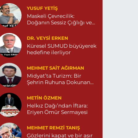
Yeni Eczanesi
YUSUF YETİŞ
ENİ MAHALLE 3086 SOKAK NO:2 4 04825413156
Maskeli Çevrecilik:
0 (482) 541 31 56
Yol Tarifi Al
Doğanın Sessiz Çığlığı ve
İnsanın Sorumsuzluğu
İlknur Eczanesi
DR. VEYSI ERKEN
ÜL MAH. VATAN CAD. NO:2A 04825911091
Küresel SUMUD büyüyerek
hedefine ilerliyor
0 (482) 591 10 91
Yol Tarifi Al
MEHMET SAIT AĞIRMAN
Turan Eczanesi
Midyat’ta Turizm: Bir
EPEBAŞI MAHALLE KISMETLİ CADDE NO:59D
Şehrin Ruhuna Dokunan
AĞLIK OCAĞI YANI 04823813670
Değişim
0 (482) 381 36 70
Yol Tarifi Al
METIN ÖZMEN
Helkız Dağı’ndan İftara:
Eriyen Ömür Sermayesi
MEHMET REMZI TANIŞ
Gözlerini kapat ve bir asır