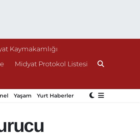
yat Kaymakamlığı
ne
Midyat Protokol Listesi
nel
Yaşam
Yurt Haberler
turucu