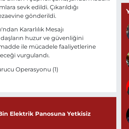
ara sevk edildi. Çıkarıldığı
zaevine gönderildi.
Y
ndan Kararlılık Mesajı
M
A
daşların huzur ve güvenliğini
adde ile mücadele faaliyetlerine
ileceği vurgulandı.
Z
d
P
0
Bin Elektrik Panosuna Yetkisiz