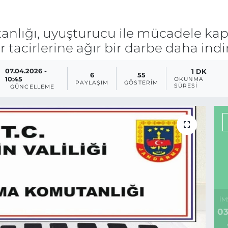
nlığı, uyuşturucu ile mücadele kap
tacirlerine ağır bir darbe daha indir
07.04.2026 -
1 DK
6
55
10:45
OKUNMA
PAYLAŞIM
GÖSTERIM
SÜRESI
GÜNCELLEME
İM
03