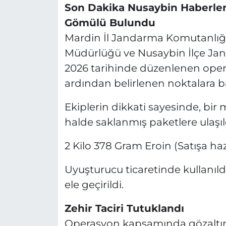
Son Dakika Nusaybin Haberleri.
Gömülü Bulundu
Mardin İl Jandarma Komutanlığı
Müdürlüğü ve Nusaybin İlçe Jan
2026 tarihinde düzenlenen operas
ardından belirlenen noktalara ba
Ekiplerin dikkati sayesinde, bir
halde saklanmış paketlere ulaşıl
2 Kilo 378 Gram Eroin (Satışa haz
Uyuşturucu ticaretinde kullanıld
ele geçirildi.
Zehir Taciri Tutuklandı
Operasyon kapsamında gözaltına