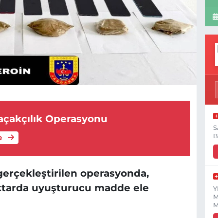
açakçılık Operasyonu
S
B
e
erçekleştirilen operasyonda,
ktarda uyuşturucu madde ele
Y
M
M