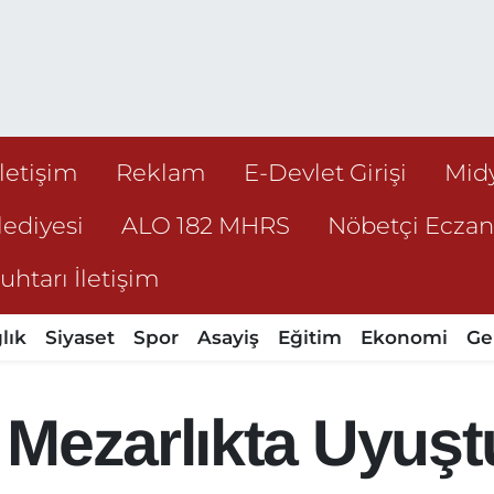
İletişim
Reklam
E-Devlet Girişi
Mid
ediyesi
ALO 182 MHRS
Nöbetçi Ecza
htarı İletişim
lık
Siyaset
Spor
Asayiş
Eğitim
Ekonomi
Ge
 Mezarlıkta Uyuş