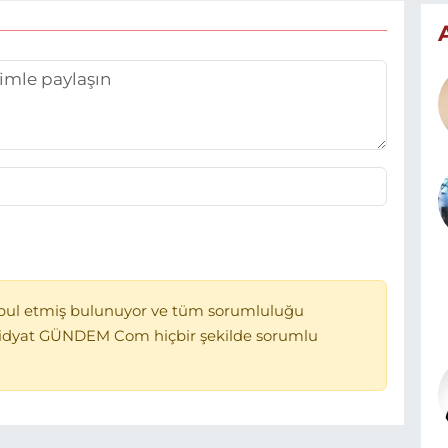
bul etmiş bulunuyor ve tüm sorumluluğu
Midyat GÜNDEM Com hiçbir şekilde sorumlu