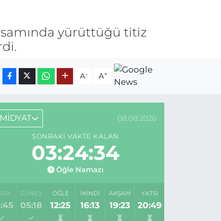
samında yürüttüğü titiz
di.
-
+
A
A
MİDYAT
08.08.2026
SONRAKI VAKTE KALAN
03:24:34
Öğle Namazı
SAK
GÜNEŞ
ÖĞLE
İKINDI
AKŞAM
YATSI
:45
05:18
12:25
16:13
19:23
20:49