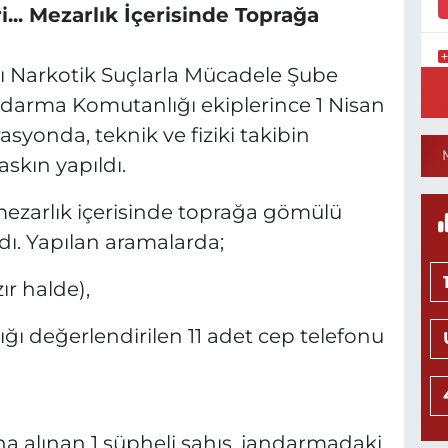
.. Mezarlık İçerisinde Toprağa
 Narkotik Suçlarla Mücadele Şube
Y
S
darma Komutanlığı ekiplerince 1 Nisan
Y
yonda, teknik ve fiziki takibin
skın yapıldı.
 mezarlık içerisinde toprağa gömülü
N
dı. Yapılan aramalarda;
H
L
0
ır halde),
ığı değerlendirilen 11 adet cep telefonu
Ö
M
H
0
 alınan 1 şüpheli şahıs, jandarmadaki