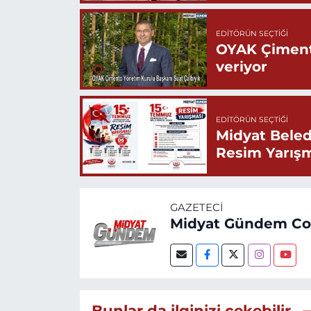
EDITÖRÜN SEÇTIĞI
OYAK Çiment
veriyor
EDITÖRÜN SEÇTIĞI
Midyat Beled
Resim Yarış
GAZETECI
Midyat Gündem C
Bunlar da ilginizi çekebilir