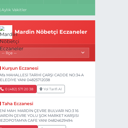
Aylık Vakitler
Mardin Nöbetçi Eczaneler
Kurşun Eczanesi
Afa MAHALLESİ TARİHİ ÇARŞI CADDE NO:34 A
ELEDİYE YANI 04825712038
0 (482) 571 20 38
Yol Tarifi Al
Taha Eczanesi
ENİ MAH. MARDİN ÇEVRE BULVARI NO:3 16
ARDİN ÇEVRE YOLU ŞOK MARKET KARŞISI
EZOPOTAMYA CAFE YANI 04824629494