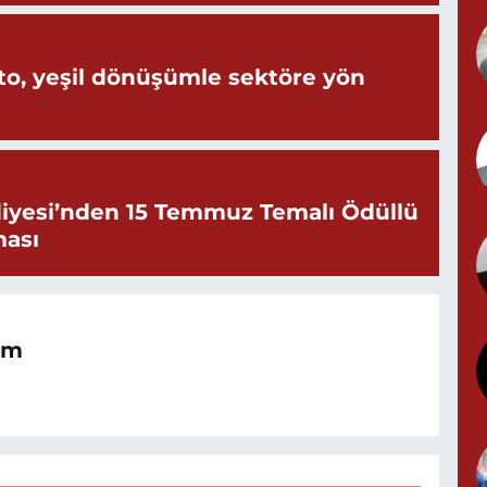
Y
o, yeşil dönüşümle sektöre yön
G
iyesi’nden 15 Temmuz Temalı Ödüllü
ması
T
S
om