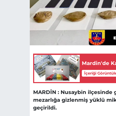
Mardin'de K
İçeriği Görüntül
MARDİN : Nusaybin ilçesinde g
mezarlığa gizlenmiş yüklü mi
geçirildi.