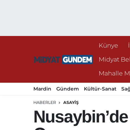
Künye
Midyat Bel
Mahalle Mu
Mardin
Gündem
Kültür-Sanat
Sağ
HABERLER
ASAYIŞ
Nusaybin’de