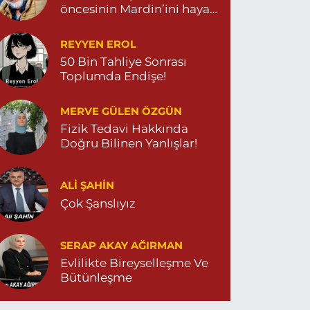
öncesinin Mardin’ini hayal
et…
REYYEN EROL
50 Bin Tahliye Sonrası
Toplumda Endişe!
MERVE GÜLEN ÖZGÜN
Fizik Tedavi Hakkında
Doğru Bilinen Yanlışlar!
ALI ŞAHİN
Çok Şanslıyız
SERAP AKAY AĞIRMAN
Evlilikte Bireyselleşme Ve
Bütünleşme