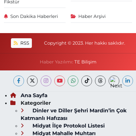
Fikstür
Son Dakika Haberleri
Haber Arşivi
RSS
Copyright © 2023. Her hakkı saklıdır.
Haber Yazılımı:
TE Bilişim
Ana Sayfa
Kategoriler
Dinler ve Diller Şehri Mardin’in Çok
Katmanlı Hafızası
Midyat İlçe Protokol Listesi
Midyat Mahalle Muhtarı