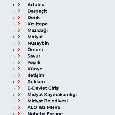
Artuklu
Dargeçit
Derik
Kızıltepe
Mazıdağı
Midyat
Nusaybin
Ömerli
Savur
Yeşilli
Künye
İletişim
Reklam
E-Devlet Girişi
Midyat Kaymakamlığı
Midyat Belediyesi
ALO 182 MHRS
Nöbetçi Eczane