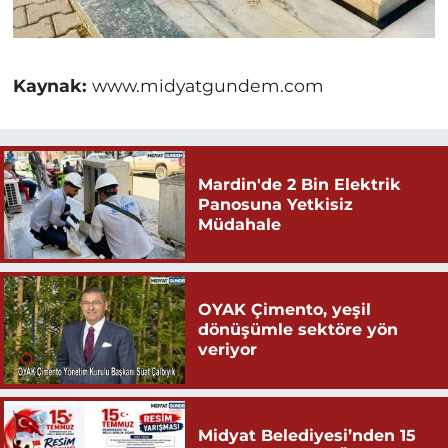
Kaynak:
www.midyatgundem.com
Mardin'de 2 Bin Elektrik
Panosuna Yetkisiz
Müdahale
OYAK Çimento, yeşil
dönüşümle sektöre yön
veriyor
Midyat Belediyesi’nden 15