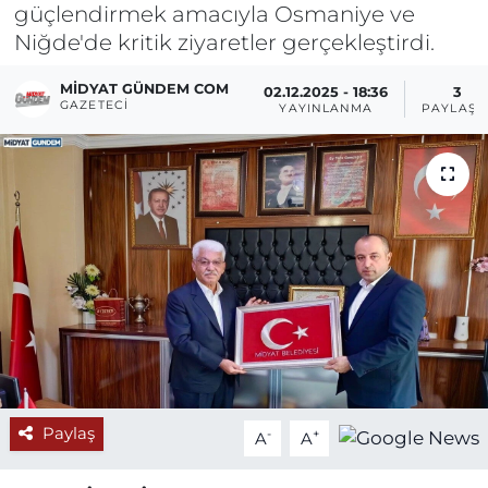
güçlendirmek amacıyla Osmaniye ve
Niğde'de kritik ziyaretler gerçekleştirdi.
MIDYAT GÜNDEM COM
02.12.2025 - 18:36
3
GAZETECI
YAYINLANMA
PAYLAŞI
Paylaş
-
+
A
A