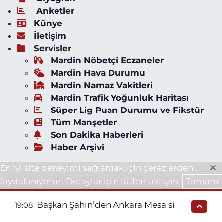
Anketler
Künye
İletişim
Servisler
Mardin Nöbetçi Eczaneler
Mardin Hava Durumu
Mardin Namaz Vakitleri
Mardin Trafik Yoğunluk Haritası
Süper Lig Puan Durumu ve Fikstür
Tüm Manşetler
Son Dakika Haberleri
Haber Arşivi
En iyi site deneyimi sağlamak için çerezlerden
faydalanıyoruz. Detaylar için lütfen tıklayın.
Tamam
Başkan Şahin’den Ankara Mesaisi
19:08