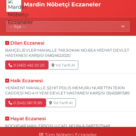
Mardin Nöbetçi Eczaneler
Dilan Eczanesi
BAHÇELİEVLER MAHALLE 749.SOKAK NO:6EA MİDYAT DEVLET
HASTANESİ KARŞISI 04824622020
0 (482) 462 20 20
Yol Tarifi Al
Halk Eczanesi
YENİKENT MAHALLE ŞEHİT POLİS MEMURU NURETTİN TEKİN
CADDESİ NO:4 H YENİ DEVLET HASTANESİ KARŞISI 05455811585
0 (545) 581 15 85
Yol Tarifi Al
Hayat Eczanesi
KOÇHİSAR MAH. ERSOYLU CAD. NO:84 A 04823127449
Tüm Nöbetçi Eczaneler
0 (482) 312 74 49
Yol Tarifi Al