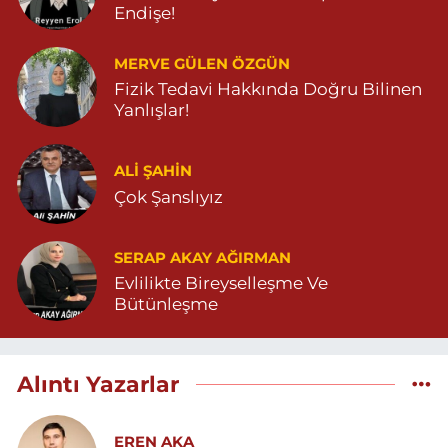
Endişe!
MERVE GÜLEN ÖZGÜN
Fizik Tedavi Hakkında Doğru Bilinen
Yanlışlar!
ALI ŞAHİN
Çok Şanslıyız
SERAP AKAY AĞIRMAN
Evlilikte Bireyselleşme Ve
Bütünleşme
Alıntı Yazarlar
EREN AKA