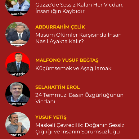
Gazze'de Sessiz Kalan Her Vicdan,
0 (482) 503 01 97
Yol Tarifi Al
İnsanlığın Kaybıdır
Hayat Eczanesi
ABDURRAHIM ÇELİK
GÜNDOĞAN MAHALLESİ STAD CADDESİ NO:36 A 05380544155
Masum Ölümler Karşısında İnsan
0 (538) 054 41 55
Yol Tarifi Al
Nasıl Ayakta Kalır?
Huzur Eczanesi
MALFONO YUSUF BEĞTAŞ
GÜL MAHALLESİ VATAN CADDE NO:4A 04825912517
Küçümsemek ve Aşağılamak
0 (482) 591 25 17
Yol Tarifi Al
Dara Eczanesi
SELAHATTIN EROL
24 Temmuz: Basın Özgürlüğünün
NUR MAHALLESİ VALİ OZAN CADDESİ DIŞ KAPI NO:122G
DEVLET HASTANESİ KARŞISI (DİYARBAKIR YOLU CEPHESİ)
Vicdanı
04822125304
0 (482) 212 53 04
Yol Tarifi Al
YUSUF YETİŞ
Maskeli Çevrecilik: Doğanın Sessiz
Özdemir Eczanesi
Çığlığı ve İnsanın Sorumsuzluğu
YENİ MAHALLE 3086 SOKAK NO:4 3 04825413121