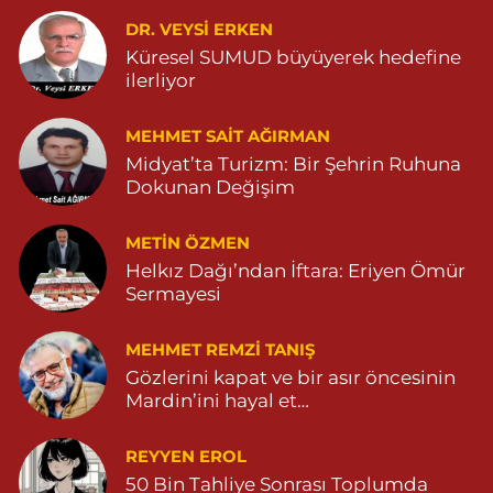
DR. VEYSI ERKEN
0 (482) 541 31 21
Yol Tarifi Al
Küresel SUMUD büyüyerek hedefine
ilerliyor
MEHMET SAIT AĞIRMAN
Midyat’ta Turizm: Bir Şehrin Ruhuna
Dokunan Değişim
METIN ÖZMEN
Helkız Dağı’ndan İftara: Eriyen Ömür
Sermayesi
MEHMET REMZI TANIŞ
Gözlerini kapat ve bir asır öncesinin
Mardin’ini hayal et…
REYYEN EROL
50 Bin Tahliye Sonrası Toplumda