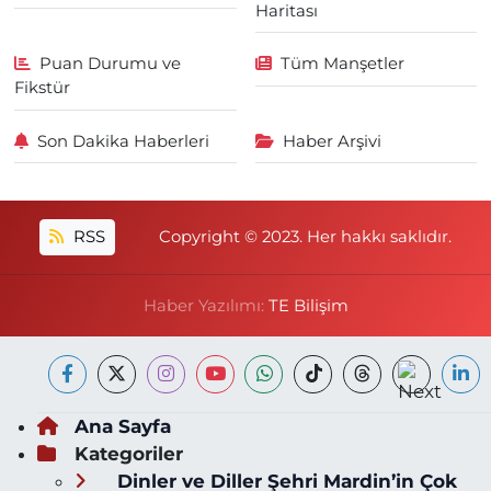
Haritası
Puan Durumu ve
Tüm Manşetler
Fikstür
Son Dakika Haberleri
Haber Arşivi
RSS
Copyright © 2023. Her hakkı saklıdır.
Haber Yazılımı:
TE Bilişim
Ana Sayfa
Kategoriler
Dinler ve Diller Şehri Mardin’in Çok