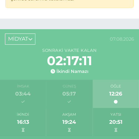
MİDYAT
07.08.2026
SONRAKI VAKTE KALAN
02:17:11
İkindi Namazı
İMSAK
GÜNEŞ
ÖĞLE
03:44
05:17
12:26
İKINDI
AKŞAM
YATSI
16:13
19:24
20:51