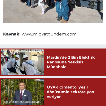
Kaynak:
www.midyatgundem.com
Mardin'de 2 Bin Elektrik
Panosuna Yetkisiz
Müdahale
OYAK Çimento, yeşil
dönüşümle sektöre yön
veriyor