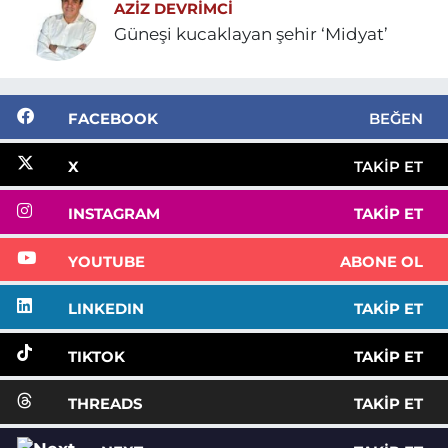
AZIZ DEVRIMCI
Güneşi kucaklayan şehir ‘Midyat’
FACEBOOK
BEĞEN
X
TAKIP ET
INSTAGRAM
TAKIP ET
YOUTUBE
ABONE OL
LINKEDIN
TAKIP ET
TIKTOK
TAKIP ET
THREADS
TAKIP ET