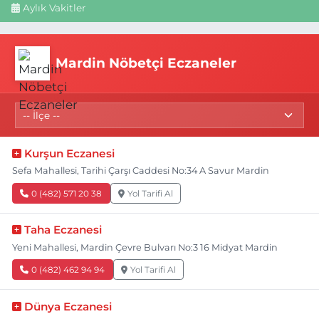
Aylık Vakitler
Mardin Nöbetçi Eczaneler
Kurşun Eczanesi
Sefa Mahallesi, Tarihi Çarşı Caddesi No:34 A Savur Mardin
0 (482) 571 20 38
Yol Tarifi Al
Taha Eczanesi
Yeni Mahallesi, Mardin Çevre Bulvarı No:3 16 Midyat Mardin
0 (482) 462 94 94
Yol Tarifi Al
Dünya Eczanesi