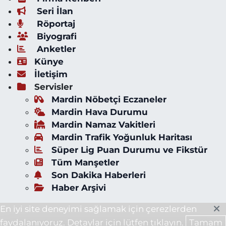
Seri İlan
Röportaj
Biyografi
Anketler
Künye
İletişim
Servisler
Mardin Nöbetçi Eczaneler
Mardin Hava Durumu
Mardin Namaz Vakitleri
Mardin Trafik Yoğunluk Haritası
Süper Lig Puan Durumu ve Fikstür
Tüm Manşetler
Son Dakika Haberleri
Haber Arşivi
En iyi site deneyimi sağlamak için çerezlerden
faydalanıyoruz. Detaylar için lütfen tıklayın.
Tamam