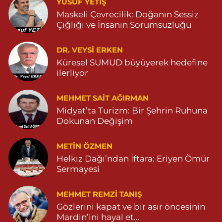
0 (482) 381 36 70
Yol Tarifi Al
YUSUF YETİŞ
Maskeli Çevrecilik: Doğanın Sessiz
Çığlığı ve İnsanın Sorumsuzluğu
DR. VEYSI ERKEN
Küresel SUMUD büyüyerek hedefine
ilerliyor
MEHMET SAIT AĞIRMAN
Midyat’ta Turizm: Bir Şehrin Ruhuna
Dokunan Değişim
METIN ÖZMEN
Helkız Dağı’ndan İftara: Eriyen Ömür
Sermayesi
MEHMET REMZI TANIŞ
Gözlerini kapat ve bir asır öncesinin
Mardin’ini hayal et…