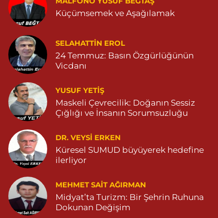
MALFONO YUSUF BEĞTAŞ
GÜL MAHALLESİ VATAN CADDE NO:4A 04825912517
Küçümsemek ve Aşağılamak
0 (482) 591 25 17
Yol Tarifi Al
Dara Eczanesi
SELAHATTIN EROL
24 Temmuz: Basın Özgürlüğünün
NUR MAHALLESİ VALİ OZAN CADDESİ DIŞ KAPI NO:122G
DEVLET HASTANESİ KARŞISI (DİYARBAKIR YOLU CEPHESİ)
Vicdanı
04822125304
0 (482) 212 53 04
Yol Tarifi Al
YUSUF YETİŞ
Maskeli Çevrecilik: Doğanın Sessiz
Özdemir Eczanesi
Çığlığı ve İnsanın Sorumsuzluğu
YENİ MAHALLE 3086 SOKAK NO:4 3 04825413121
DR. VEYSI ERKEN
0 (482) 541 31 21
Yol Tarifi Al
Küresel SUMUD büyüyerek hedefine
ilerliyor
MEHMET SAIT AĞIRMAN
Midyat’ta Turizm: Bir Şehrin Ruhuna
Dokunan Değişim