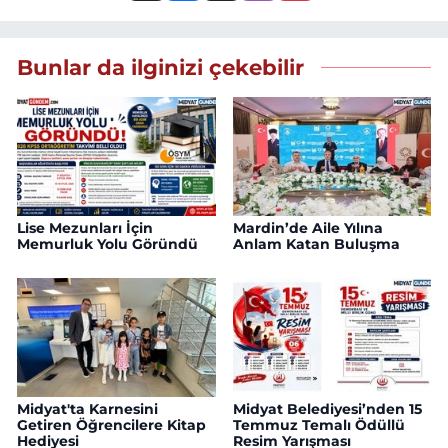
Bunlar da ilginizi çekebilir
Lise Mezunları İçin
Mardin’de Aile Yılına
Memurluk Yolu Göründü
Anlam Katan Buluşma
Midyat'ta Karnesini
Midyat Belediyesi’nden 15
Getiren Öğrencilere Kitap
Temmuz Temalı Ödüllü
Hediyesi
Resim Yarışması