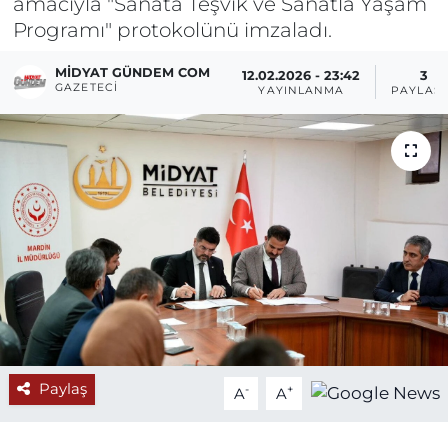
amacıyla "Sanata Teşvik ve Sanatla Yaşam
Programı" protokolünü imzaladı.
MIDYAT GÜNDEM COM
12.02.2026 - 23:42
3
GAZETECI
YAYINLANMA
PAYLAŞ
Paylaş
-
+
A
A