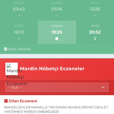
İMSAK
GÜNEŞ
ÖĞLE
03:43
05:16
12:26
İKINDI
AKŞAM
YATSI
16:13
19:25
20:52
Aylık Vakitler
Mardin Nöbetçi Eczaneler
Dilan Eczanesi
BAHÇELİEVLER MAHALLE 749.SOKAK NO:6EA MİDYAT DEVLET
HASTANESİ KARŞISI 04824622020