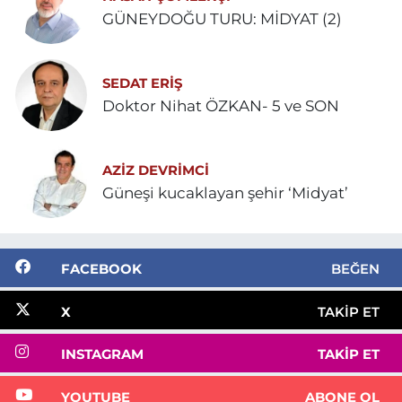
GÜNEYDOĞU TURU: MİDYAT (2)
SEDAT ERİŞ
Doktor Nihat ÖZKAN- 5 ve SON
AZIZ DEVRIMCI
Güneşi kucaklayan şehir ‘Midyat’
FACEBOOK
BEĞEN
X
TAKIP ET
INSTAGRAM
TAKIP ET
YOUTUBE
ABONE OL