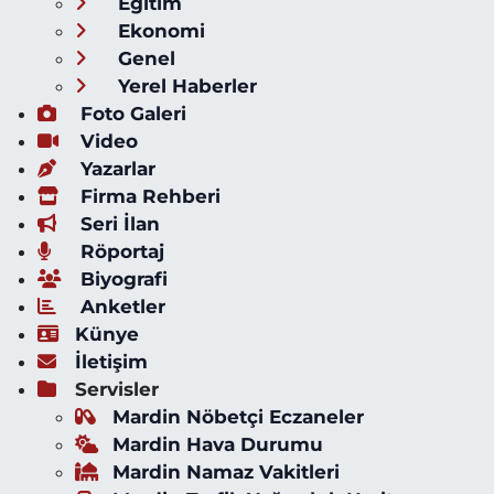
Eğitim
Ekonomi
Genel
Yerel Haberler
Foto Galeri
Video
Yazarlar
Firma Rehberi
Seri İlan
Röportaj
Biyografi
Anketler
Künye
İletişim
Servisler
Mardin Nöbetçi Eczaneler
Mardin Hava Durumu
Mardin Namaz Vakitleri