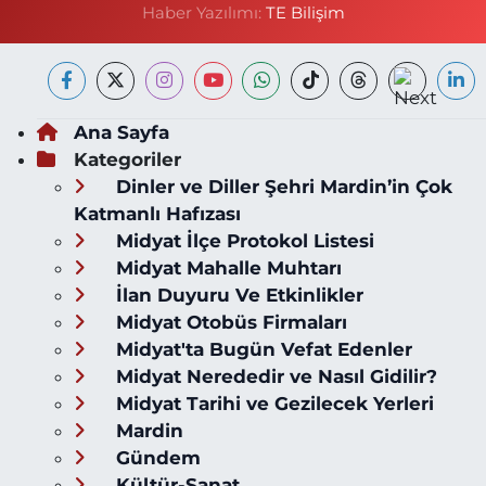
Haber Yazılımı:
TE Bilişim
Ana Sayfa
Kategoriler
Dinler ve Diller Şehri Mardin’in Çok
Katmanlı Hafızası
Midyat İlçe Protokol Listesi
Midyat Mahalle Muhtarı
İlan Duyuru Ve Etkinlikler
Midyat Otobüs Firmaları
Midyat'ta Bugün Vefat Edenler
Midyat Nerededir ve Nasıl Gidilir?
Midyat Tarihi ve Gezilecek Yerleri
Mardin
Gündem
Kültür-Sanat