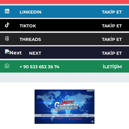
LINKEDIN
TAKIP ET
TIKTOK
TAKIP ET
THREADS
TAKIP ET
NEXT
TAKIP ET
+ 90 533 652 36 74
İLETIŞIM