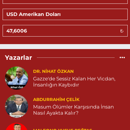
KALE MAHALLE AMED 5 SOKAK NO:2 C 05303264612
0 (530) 326 46 12
Yol Tarifi Al
Gündüz Eczanesi
₺
BAHÇEBAŞI MAHALLESİ SELAHADDİN EYYÜBİ CADDE NO:39 B
04823812323
0 (482) 381 23 23
Yol Tarifi Al
Yazarlar
Aksoy Eczanesi
KAPLAN MAH. MARDİN CAD. NO:21 A 04825030197
DR. NIHAT ÖZKAN
Gazze'de Sessiz Kalan Her Vicdan,
0 (482) 503 01 97
Yol Tarifi Al
İnsanlığın Kaybıdır
Hayat Eczanesi
ABDURRAHIM ÇELİK
GÜNDOĞAN MAHALLESİ STAD CADDESİ NO:36 A 05380544155
Masum Ölümler Karşısında İnsan
0 (538) 054 41 55
Yol Tarifi Al
Nasıl Ayakta Kalır?
Huzur Eczanesi