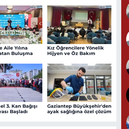
N
N
(
 Aile Yılına
Kız Öğrencilere Yönelik
atan Buluşma
Hijyen ve Öz Bakım
Y
el 3. Kan Bağışı
Gaziantep Büyükşehir'den
ası Başladı
ayak sağlığına özel çözüm