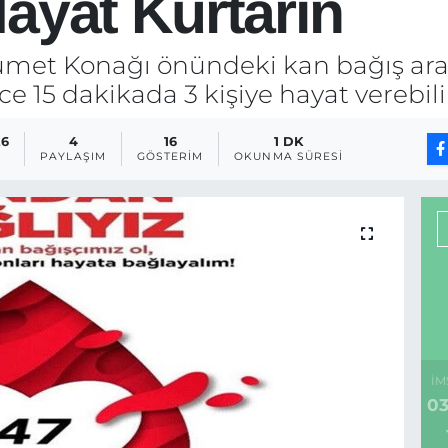
ayat Kurtarın
ümet Konağı önündeki kan bağış aracı
e 15 dakikada 3 kişiye hayat verebilir
26
4
16
1 DK
PAYLAŞIM
GÖSTERIM
OKUNMA SÜRESI
İM
03