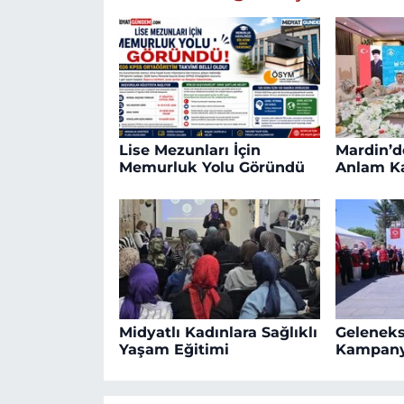
Lise Mezunları İçin
Mardin’de
Memurluk Yolu Göründü
Anlam K
Midyatlı Kadınlara Sağlıklı
Geleneks
Yaşam Eğitimi
Kampany