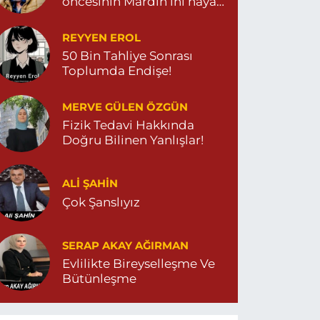
öncesinin Mardin’ini hayal
et…
REYYEN EROL
50 Bin Tahliye Sonrası
Toplumda Endişe!
MERVE GÜLEN ÖZGÜN
Fizik Tedavi Hakkında
Doğru Bilinen Yanlışlar!
ALI ŞAHİN
Çok Şanslıyız
SERAP AKAY AĞIRMAN
Evlilikte Bireyselleşme Ve
Bütünleşme