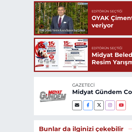
EDITÖRÜN SEÇTIĞI
OYAK Çiment
veriyor
EDITÖRÜN SEÇTIĞI
Midyat Beled
Resim Yarış
GAZETECI
Midyat Gündem C
Bunlar da ilginizi çekebilir