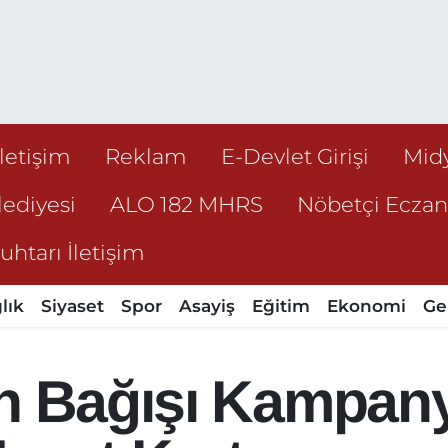
İletişim
Reklam
E-Devlet Girişi
Mid
ediyesi
ALO 182 MHRS
Nöbetçi Ecza
htarı İletişim
lık
Siyaset
Spor
Asayiş
Eğitim
Ekonomi
Ge
n Bağışı Kampany