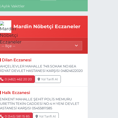
Aylık Vakitler
Mardin Nöbetçi Eczaneler
Dilan Eczanesi
AHÇELİEVLER MAHALLE 749.SOKAK NO:6EA
İDYAT DEVLET HASTANESİ KARŞISI 04824622020
0 (482) 462 20 20
Yol Tarifi Al
Halk Eczanesi
ENİKENT MAHALLE ŞEHİT POLİS MEMURU
URETTİN TEKİN CADDESİ NO:4 H YENİ DEVLET
ASTANESİ KARŞISI 05455811585
0 (545) 581 15 85
Yol Tarifi Al