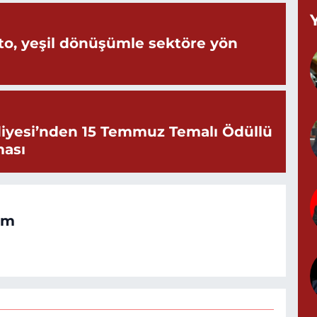
B
C
o, yeşil dönüşümle sektöre yön
K
iyesi’nden 15 Temmuz Temalı Ödüllü
ması
G
0
om
G
0