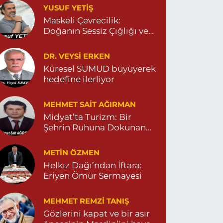
YUSUF YETİŞ
Dara Eczanesi
Maskeli Çevrecilik:
UR MAHALLESİ VALİ OZAN CADDESİ DIŞ KAPI
Doğanın Sessiz Çığlığı ve
O:122G DEVLET HASTANESİ KARŞISI
DİYARBAKIR YOLU CEPHESİ) 04822125304
İnsanın Sorumsuzluğu
0 (482) 212 53 04
Yol Tarifi Al
DR. VEYSI ERKEN
Küresel SUMUD büyüyerek
hedefine ilerliyor
Özdemir Eczanesi
ENİ MAHALLE 3086 SOKAK NO:4 3 04825413121
MEHMET SAIT AĞIRMAN
0 (482) 541 31 21
Yol Tarifi Al
Midyat’ta Turizm: Bir
Şehrin Ruhuna Dokunan
Değişim
METIN ÖZMEN
Helkız Dağı’ndan İftara:
Eriyen Ömür Sermayesi
MEHMET REMZI TANIŞ
Gözlerini kapat ve bir asır