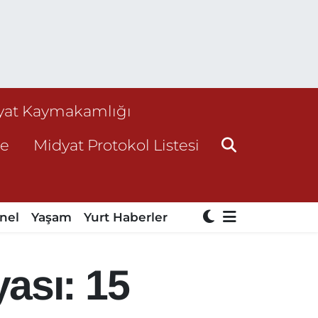
yat Kaymakamlığı
ne
Midyat Protokol Listesi
nel
Yaşam
Yurt Haberler
ası: 15