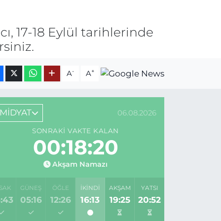
, 17-18 Eylül tarihlerinde
siniz.
-
+
A
A
MİDYAT
06.08.2026
SONRAKI VAKTE KALAN
00:18:20
Akşam Namazı
SAK
GÜNEŞ
ÖĞLE
İKINDI
AKŞAM
YATSI
:43
05:16
12:26
16:13
19:25
20:52