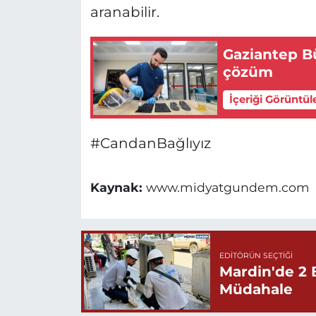
aranabilir.
Gaziantep B
çözüm
İçeriği Görüntül
#CandanBağlıyız
Kaynak:
www.midyatgundem.com
EDITÖRÜN SEÇTIĞI
Mardin'de 2 
Müdahale