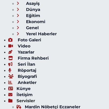
Asayiş
Dünya
Eğitim
Ekonomi
Genel
Yerel Haberler
Foto Galeri
Video
Yazarlar
Firma Rehberi
Seri İlan
Röportaj
Biyografi
Anketler
Künye
İletişim
Servisler
Mardin Nöbetçi Eczaneler