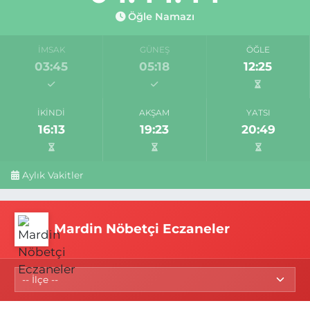
Öğle Namazı
İMSAK
GÜNEŞ
ÖĞLE
03:45
05:18
12:25
İKINDI
AKŞAM
YATSI
16:13
19:23
20:49
Aylık Vakitler
Mardin Nöbetçi Eczaneler