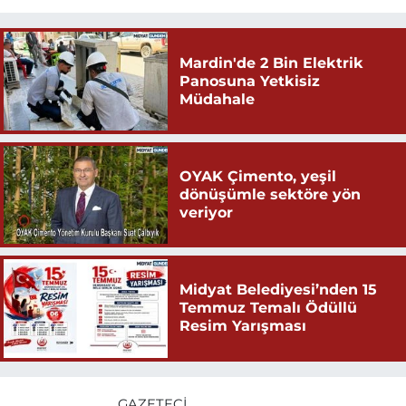
Mardin'de 2 Bin Elektrik
Panosuna Yetkisiz
Müdahale
OYAK Çimento, yeşil
dönüşümle sektöre yön
veriyor
Midyat Belediyesi’nden 15
Temmuz Temalı Ödüllü
Resim Yarışması
GAZETECI