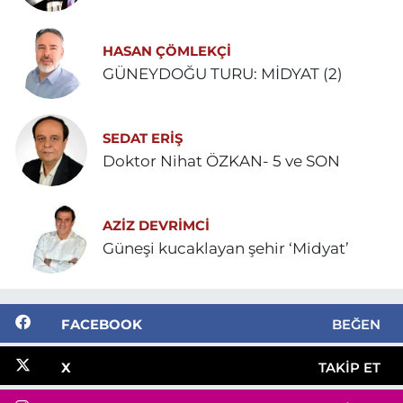
HASAN ÇÖMLEKÇİ
GÜNEYDOĞU TURU: MİDYAT (2)
SEDAT ERİŞ
Doktor Nihat ÖZKAN- 5 ve SON
AZIZ DEVRIMCI
Güneşi kucaklayan şehir ‘Midyat’
FACEBOOK
BEĞEN
X
TAKIP ET