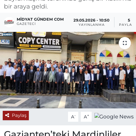
bir araya geldi.
MIDYAT GÜNDEM COM
29.05.2026 - 10:50
5
GAZETECI
YAYINLANMA
PAYLAŞ
Paylaş
-
+
A
A
Gaziantep’teki Mardinliler