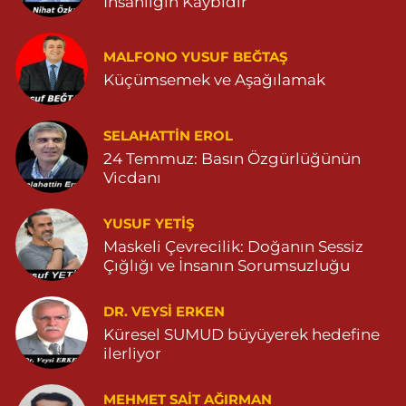
İnsanlığın Kaybıdır
Eymen Eczanesi
POYRAZ MAHALLE MEVLANA SOKAK NO:5A 05343032144
MALFONO YUSUF BEĞTAŞ
Küçümsemek ve Aşağılamak
0 (534) 303 21 44
Yol Tarifi Al
Yeni Eczanesi
SELAHATTIN EROL
YENİ MAHALLE 3086 SOKAK NO:2 4 04825413156
24 Temmuz: Basın Özgürlüğünün
Vicdanı
0 (482) 541 31 56
Yol Tarifi Al
YUSUF YETİŞ
İlknur Eczanesi
Maskeli Çevrecilik: Doğanın Sessiz
GÜL MAH. VATAN CAD. NO:2A 04825911091
Çığlığı ve İnsanın Sorumsuzluğu
0 (482) 591 10 91
Yol Tarifi Al
DR. VEYSI ERKEN
Turan Eczanesi
Küresel SUMUD büyüyerek hedefine
TEPEBAŞI MAHALLE KISMETLİ CADDE NO:59D SAĞLIK OCAĞI
ilerliyor
YANI 04823813670
0 (482) 381 36 70
Yol Tarifi Al
MEHMET SAIT AĞIRMAN