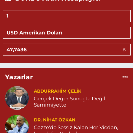
DOLMUŞ DURAĞI YANI 04825022247
0 (482) 502 22 47
Yol Tarifi Al
Göktürk Eczanesi
ÖZEL CİHANPOL HASTANESİ YANI YENİKENT MAHALLESİ 20.
CADDE NO:4 B. ÖZEL CİHANPOL HASTANESİ YANI-YENİKENT
MAHALLESİ 04825026482
₺
0 (482) 502 64 82
Yol Tarifi Al
Sevlim Eczanesi
Yazarlar
YENİ MAHALLE 514 SOKAK NO:36 ÇEÇEN MEZARLIĞININ 300
METRE ARKASI YENİ MAHALLE ASM KARŞISI 04823130747
ABDURRAHIM ÇELİK
0 (482) 313 07 47
Yol Tarifi Al
Gerçek Değer Sonuçta Değil,
Samimiyette
Sarohan Eczanesi
ZEYTNPINAR MAHALLESİ ROJ CADDESİ NO:30 A derik devlet
hastanesi karşısı 05425113484
DR. NIHAT ÖZKAN
Gazze'de Sessiz Kalan Her Vicdan,
0 (542) 511 34 84
Yol Tarifi Al