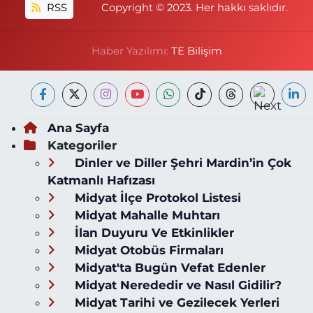
RSS
Copyright © 2023. Her hakkı saklıdır.
Haber Yazılımı:
TE Bilişim
Ana Sayfa
Kategoriler
Dinler ve Diller Şehri Mardin’in Çok
Katmanlı Hafızası
Midyat İlçe Protokol Listesi
Midyat Mahalle Muhtarı
İlan Duyuru Ve Etkinlikler
Midyat Otobüs Firmaları
Midyat'ta Bugün Vefat Edenler
Midyat Nerededir ve Nasıl Gidilir?
Midyat Tarihi ve Gezilecek Yerleri