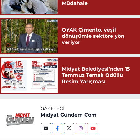
Müdahale
OYAK Çimento, yeşil
dönüşümle sektöre yön
veriyor
Midyat Belediyesi’nden 15
Temmuz Temalı Ödüllü
Resim Yarışması
GAZETECI
Midyat Gündem Com