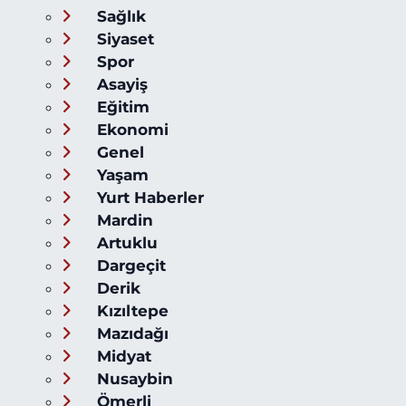
Sağlık
Siyaset
Spor
Asayiş
Eğitim
Ekonomi
Genel
Yaşam
Yurt Haberler
Mardin
Artuklu
Dargeçit
Derik
Kızıltepe
Mazıdağı
Midyat
Nusaybin
Ömerli