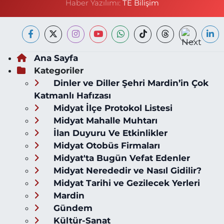
Haber Yazılımı:
TE Bilişim
Ana Sayfa
Kategoriler
Dinler ve Diller Şehri Mardin’in Çok
Katmanlı Hafızası
Midyat İlçe Protokol Listesi
Midyat Mahalle Muhtarı
İlan Duyuru Ve Etkinlikler
Midyat Otobüs Firmaları
Midyat'ta Bugün Vefat Edenler
Midyat Nerededir ve Nasıl Gidilir?
Midyat Tarihi ve Gezilecek Yerleri
Mardin
Gündem
Kültür-Sanat