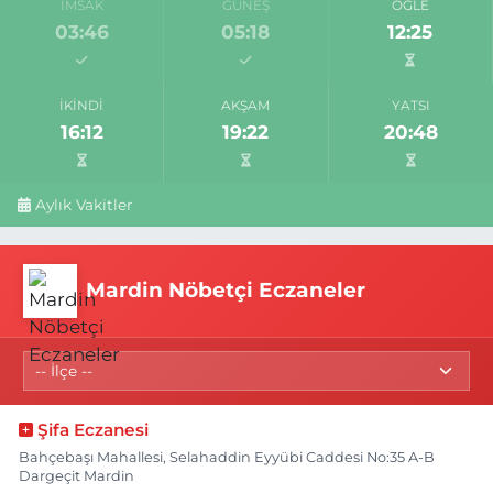
İMSAK
GÜNEŞ
ÖĞLE
03:46
05:18
12:25
İKINDI
AKŞAM
YATSI
16:12
19:22
20:48
Aylık Vakitler
Mardin Nöbetçi Eczaneler
Şifa Eczanesi
Bahçebaşı Mahallesi, Selahaddin Eyyübi Caddesi No:35 A-B
Dargeçit Mardin