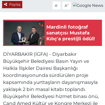
Paylaş
-
+
A
A
Mardinli fotoğraf
sanatçısı Mustafa
Kılıç'a prestijli ödül!
DİYARBAKIR (İGFA) - Diyarbakır
Büyükşehir Belediyesi Basın Yayın ve
Halkla İlişkiler Dairesi Başkanlığı
koordinasyonunda sürdürülen proje
kapsamında yurttaşların dayanışmasıyla
yaklaşık 2 bin masal kitabı toplandı.
Büyükşehir Belediyesi hizmet binası önü,
Çand Amed Kültür ve Kongre Merkezi ile