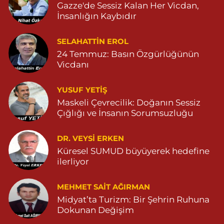
Gazze'de Sessiz Kalan Her Vicdan,
Zeytinpınar Mahallesi, Roj Caddesi No:11 Derik Mardin
İnsanlığın Kaybıdır
0 (482) 251 30 06
Yol Tarifi Al
SELAHATTIN EROL
Çınarbaş Eczanesi
24 Temmuz: Basın Özgürlüğünün
Bahçebaşı Mahallesi, Hanse Hatun Caddesi No:120 C Yeşilli
Vicdanı
Mardin
0 (482) 591 10 15
Yol Tarifi Al
YUSUF YETİŞ
Maskeli Çevrecilik: Doğanın Sessiz
Şahin Eczanesi
Çığlığı ve İnsanın Sorumsuzluğu
Kaplan Mahallesi, Mardin Caddesi No:25 C Savur Mardin
DR. VEYSI ERKEN
0 (555) 151 49 05
Yol Tarifi Al
Küresel SUMUD büyüyerek hedefine
ilerliyor
Özdemir Eczanesi
Yeni Mahalle, 3086.Sokak No:4 3 Ömerli Mardin
MEHMET SAIT AĞIRMAN
0 (482) 541 31 21
Yol Tarifi Al
Midyat’ta Turizm: Bir Şehrin Ruhuna
Dokunan Değişim