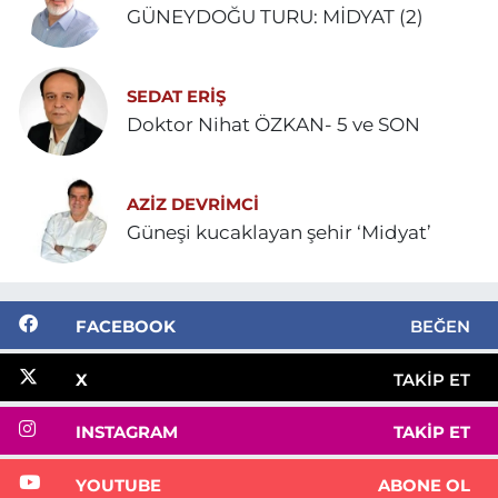
GÜNEYDOĞU TURU: MİDYAT (2)
SEDAT ERİŞ
Doktor Nihat ÖZKAN- 5 ve SON
AZIZ DEVRIMCI
Güneşi kucaklayan şehir ‘Midyat’
FACEBOOK
BEĞEN
X
TAKIP ET
INSTAGRAM
TAKIP ET
YOUTUBE
ABONE OL