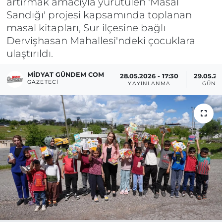
artırmak amacıyla yürütülen 'Masal
Sandığı' projesi kapsamında toplanan
masal kitapları, Sur ilçesine bağlı
Dervişhasan Mahallesi'ndeki çocuklara
ulaştırıldı.
MIDYAT GÜNDEM COM
28.05.2026 - 17:30
29.05.20
GAZETECI
YAYINLANMA
GÜNC