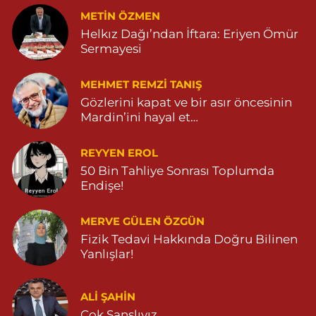
METIN ÖZMEN
Helkız Dağı’ndan İftara: Eriyen Ömür
Sermayesi
MEHMET REMZI TANIŞ
Gözlerini kapat ve bir asır öncesinin
Mardin’ini hayal et…
REYYEN EROL
50 Bin Tahliye Sonrası Toplumda
Endişe!
MERVE GÜLEN ÖZGÜN
Fizik Tedavi Hakkında Doğru Bilinen
Yanlışlar!
ALI ŞAHİN
Çok Şanslıyız