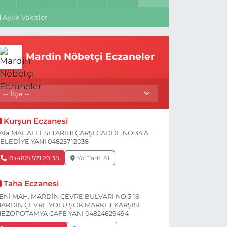
Aylık Vakitler
Mardin Nöbetçi Eczaneler
Kurşun Eczanesi
Afa MAHALLESİ TARİHİ ÇARŞI CADDE NO:34 A
ELEDİYE YANI 04825712038
0 (482) 571 20 38
Yol Tarifi Al
Taha Eczanesi
ENİ MAH. MARDİN ÇEVRE BULVARI NO:3 16
ARDİN ÇEVRE YOLU ŞOK MARKET KARŞISI
EZOPOTAMYA CAFE YANI 04824629494