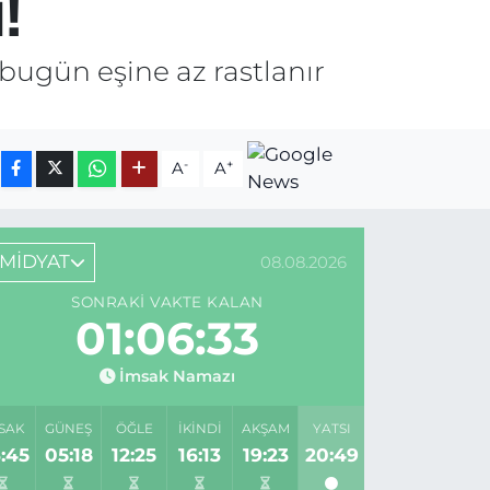
!
 bugün eşine az rastlanır
-
+
A
A
MİDYAT
08.08.2026
SONRAKI VAKTE KALAN
01:06:33
İmsak Namazı
SAK
GÜNEŞ
ÖĞLE
İKINDI
AKŞAM
YATSI
:45
05:18
12:25
16:13
19:23
20:49