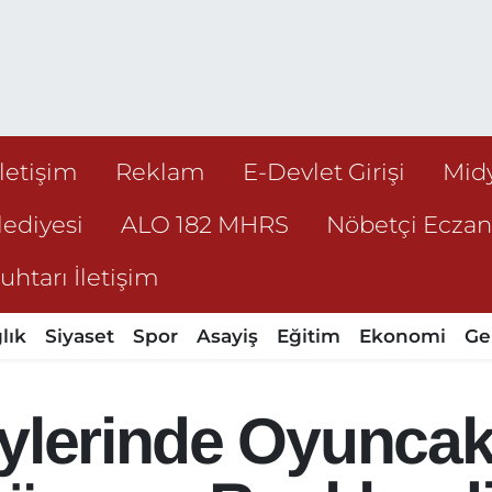
İletişim
Reklam
E-Devlet Girişi
Mid
ediyesi
ALO 182 MHRS
Nöbetçi Ecza
htarı İletişim
lık
Siyaset
Spor
Asayiş
Eğitim
Ekonomi
Ge
ylerinde Oyuncak