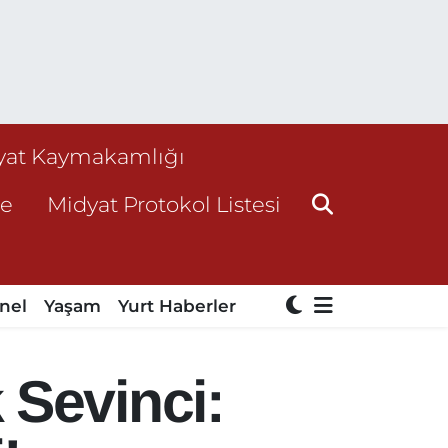
yat Kaymakamlığı
ne
Midyat Protokol Listesi
nel
Yaşam
Yurt Haberler
 Sevinci: