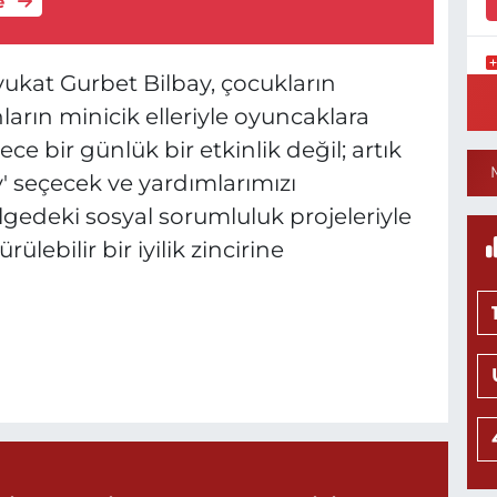
e
kat Gurbet Bilbay, çocukların
Y
S
ların minicik elleriyle oyuncaklara
Y
ce bir günlük bir etkinlik değil; artık
' seçecek ve yardımlarımızı
edeki sosyal sorumluluk projeleriyle
lebilir bir iyilik zincirine
N
H
L
0
Ö
M
H
0