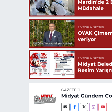
Mardin'de 2 
Müdahale
EDITÖRÜN SEÇTIĞI
OYAK Çiment
veriyor
EDITÖRÜN SEÇTIĞI
Midyat Beled
Resim Yarış
GAZETECI
Midyat Gündem C