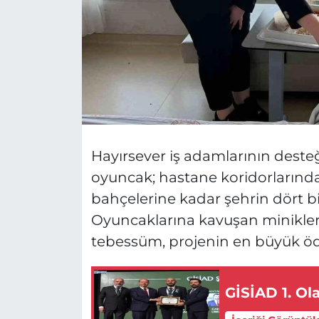
Hayırsever iş adamlarının desteği
oyuncak; hastane koridorlarınd
bahçelerine kadar şehrin dört bir
Oyuncaklarına kavuşan miniklerin
tebessüm, projenin en büyük öd
GİSİAD 1. Ol