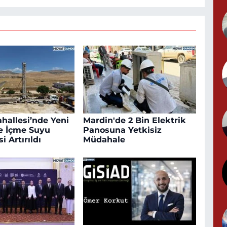
Y
G
ahallesi’nde Yeni
Mardin'de 2 Bin Elektrik
T
le İçme Suyu
Panosuna Yetkisiz
S
i Artırıldı
Müdahale