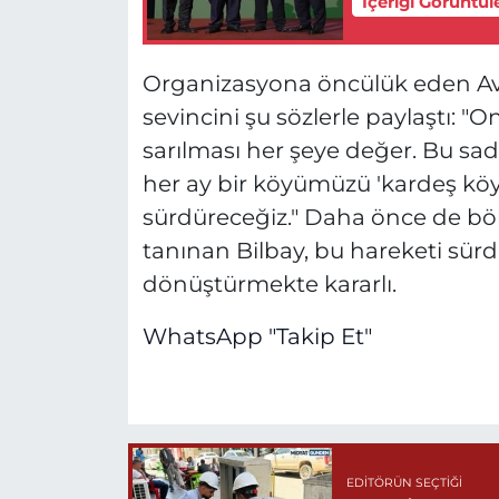
İçeriği Görüntül
Organizasyona öncülük eden Avu
sevincini şu sözlerle paylaştı:
"On
sarılması her şeye değer. Bu sade
her ay bir köyümüzü 'kardeş köy
sürdüreceğiz."
Daha önce de bölg
tanınan Bilbay, bu hareketi sürdürü
dönüştürmekte kararlı.
WhatsApp "Takip Et"
EDITÖRÜN SEÇTIĞI