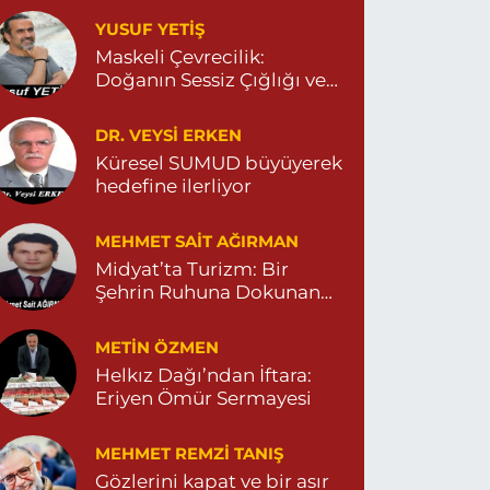
Yeni Eczanesi
YUSUF YETİŞ
ENİ MAHALLE 3086 SOKAK NO:2 4 04825413156
Maskeli Çevrecilik:
0 (482) 541 31 56
Yol Tarifi Al
Doğanın Sessiz Çığlığı ve
İnsanın Sorumsuzluğu
İlknur Eczanesi
DR. VEYSI ERKEN
ÜL MAH. VATAN CAD. NO:2A 04825911091
Küresel SUMUD büyüyerek
hedefine ilerliyor
0 (482) 591 10 91
Yol Tarifi Al
MEHMET SAIT AĞIRMAN
Turan Eczanesi
Midyat’ta Turizm: Bir
EPEBAŞI MAHALLE KISMETLİ CADDE NO:59D
Şehrin Ruhuna Dokunan
AĞLIK OCAĞI YANI 04823813670
Değişim
0 (482) 381 36 70
Yol Tarifi Al
METIN ÖZMEN
Helkız Dağı’ndan İftara:
Eriyen Ömür Sermayesi
MEHMET REMZI TANIŞ
Gözlerini kapat ve bir asır