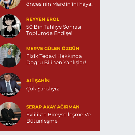
öncesinin Mardin’ini hayal
et…
REYYEN EROL
50 Bin Tahliye Sonrası
Toplumda Endişe!
MERVE GÜLEN ÖZGÜN
Fizik Tedavi Hakkında
Doğru Bilinen Yanlışlar!
ALI ŞAHİN
Çok Şanslıyız
SERAP AKAY AĞIRMAN
Evlilikte Bireyselleşme Ve
Bütünleşme