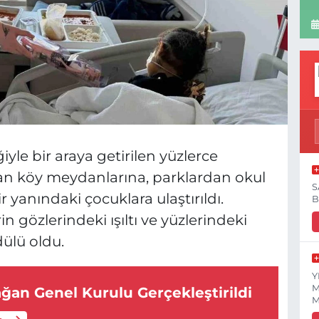
yle bir araya getirilen yüzlerce
an köy meydanlarına, parklardan okul
S
 yanındaki çocuklara ulaştırıldı.
B
 gözlerindeki ışıltı ve yüzlerindeki
ülü oldu.
Y
M
ağan Genel Kurulu Gerçekleştirildi
M