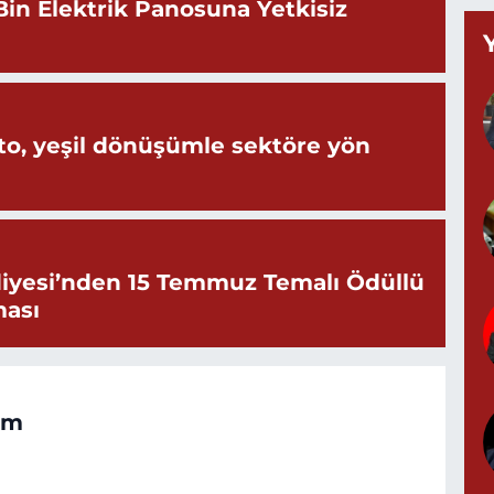
Bin Elektrik Panosuna Yetkisiz
Y
M
A
o, yeşil dönüşümle sektöre yön
Z
d
iyesi’nden 15 Temmuz Temalı Ödüllü
ması
P
0
om