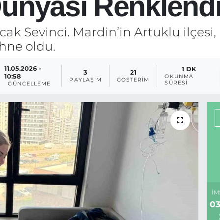
ünyası Renklendi
k Sevinci. Mardin’in Artuklu ilçesi,
hne oldu.
11.05.2026 -
1 DK
3
21
10:58
OKUNMA
PAYLAŞIM
GÖSTERIM
SÜRESI
GÜNCELLEME
İM
03