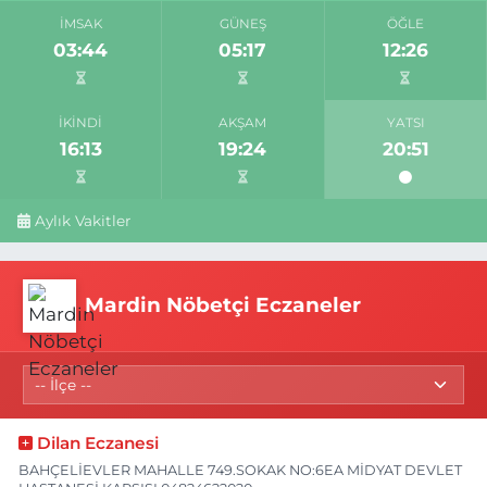
İMSAK
GÜNEŞ
ÖĞLE
03:44
05:17
12:26
İKINDI
AKŞAM
YATSI
16:13
19:24
20:51
Aylık Vakitler
Mardin Nöbetçi Eczaneler
Dilan Eczanesi
BAHÇELİEVLER MAHALLE 749.SOKAK NO:6EA MİDYAT DEVLET