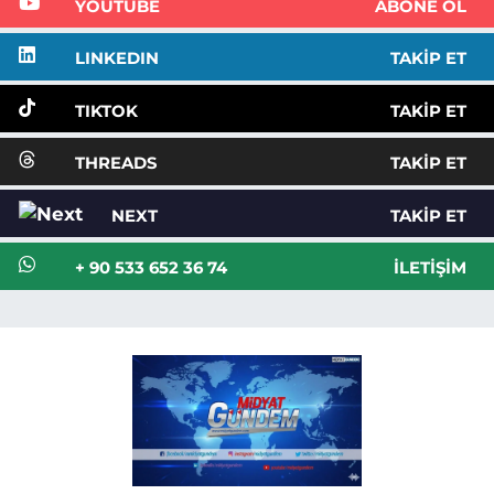
YOUTUBE
ABONE OL
LINKEDIN
TAKIP ET
TIKTOK
TAKIP ET
THREADS
TAKIP ET
NEXT
TAKIP ET
+ 90 533 652 36 74
İLETIŞIM