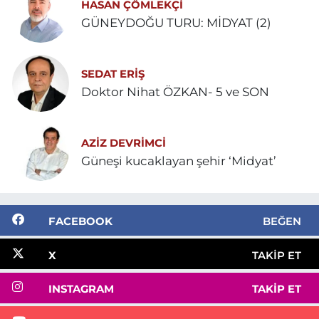
HASAN ÇÖMLEKÇİ
GÜNEYDOĞU TURU: MİDYAT (2)
SEDAT ERİŞ
Doktor Nihat ÖZKAN- 5 ve SON
AZIZ DEVRIMCI
Güneşi kucaklayan şehir ‘Midyat’
FACEBOOK
BEĞEN
X
TAKIP ET
INSTAGRAM
TAKIP ET