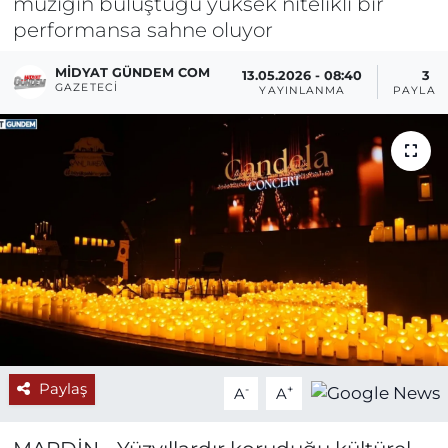
müziğin buluştuğu yüksek nitelikli bir
performansa sahne oluyor
MIDYAT GÜNDEM COM
13.05.2026 - 08:40
3
GAZETECI
YAYINLANMA
PAYLAŞ
Paylaş
-
+
A
A