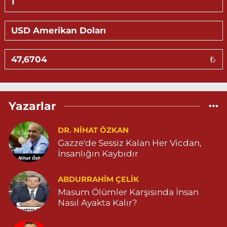
KALE MAHALLE AMED 5 SOKAK NO:2 C 05303264612
0 (530) 326 46 12
Yol Tarifi Al
Gündüz Eczanesi
₺
BAHÇEBAŞI MAHALLESİ SELAHADDİN EYYÜBİ CADDE NO:39 B
04823812323
0 (482) 381 23 23
Yol Tarifi Al
Yazarlar
Aksoy Eczanesi
KAPLAN MAH. MARDİN CAD. NO:21 A 04825030197
DR. NIHAT ÖZKAN
Gazze'de Sessiz Kalan Her Vicdan,
0 (482) 503 01 97
Yol Tarifi Al
İnsanlığın Kaybıdır
Hayat Eczanesi
ABDURRAHIM ÇELİK
GÜNDOĞAN MAHALLESİ STAD CADDESİ NO:36 A 05380544155
Masum Ölümler Karşısında İnsan
0 (538) 054 41 55
Yol Tarifi Al
Nasıl Ayakta Kalır?
Huzur Eczanesi