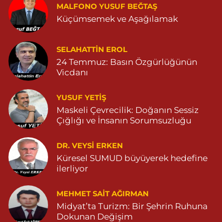
MALFONO YUSUF BEĞTAŞ
GÜL MAHALLESİ VATAN CADDE NO:4A 04825912517
Küçümsemek ve Aşağılamak
0 (482) 591 25 17
Yol Tarifi Al
Dara Eczanesi
SELAHATTIN EROL
24 Temmuz: Basın Özgürlüğünün
NUR MAHALLESİ VALİ OZAN CADDESİ DIŞ KAPI NO:122G
DEVLET HASTANESİ KARŞISI (DİYARBAKIR YOLU CEPHESİ)
Vicdanı
04822125304
0 (482) 212 53 04
Yol Tarifi Al
YUSUF YETİŞ
Maskeli Çevrecilik: Doğanın Sessiz
Özdemir Eczanesi
Çığlığı ve İnsanın Sorumsuzluğu
YENİ MAHALLE 3086 SOKAK NO:4 3 04825413121
DR. VEYSI ERKEN
0 (482) 541 31 21
Yol Tarifi Al
Küresel SUMUD büyüyerek hedefine
ilerliyor
MEHMET SAIT AĞIRMAN
Midyat’ta Turizm: Bir Şehrin Ruhuna
Dokunan Değişim