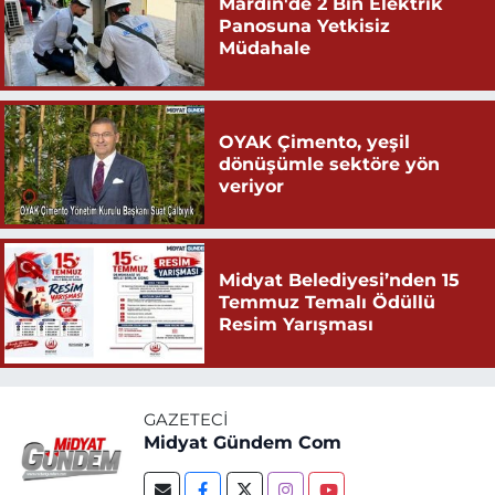
Mardin'de 2 Bin Elektrik
Panosuna Yetkisiz
Müdahale
OYAK Çimento, yeşil
dönüşümle sektöre yön
veriyor
Midyat Belediyesi’nden 15
Temmuz Temalı Ödüllü
Resim Yarışması
GAZETECI
Midyat Gündem Com