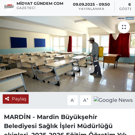
MIDYAT GÜNDEM COM
09.09.2025 - 09:50
6
GAZETECI
YAYINLANMA
GÖSTER
Paylaş
-
+
A
A
MARDİN -
Mardin Büyükşehir
Belediyesi Sağlık İşleri Müdürlüğü