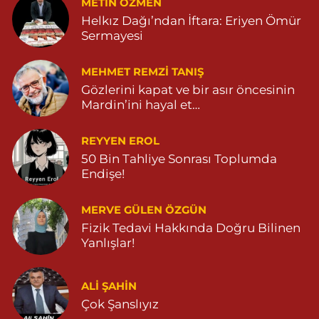
METIN ÖZMEN
MARDİN CADDE NO:20A 04825712234
Helkız Dağı’ndan İftara: Eriyen Ömür
0 (482) 571 22 34
Yol Tarifi Al
Sermayesi
MEHMET REMZI TANIŞ
Gözlerini kapat ve bir asır öncesinin
Mardin’ini hayal et…
REYYEN EROL
50 Bin Tahliye Sonrası Toplumda
Endişe!
MERVE GÜLEN ÖZGÜN
Fizik Tedavi Hakkında Doğru Bilinen
Yanlışlar!
ALI ŞAHİN
Çok Şanslıyız