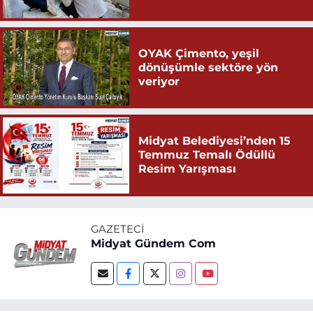
OYAK Çimento, yeşil
dönüşümle sektöre yön
veriyor
Midyat Belediyesi’nden 15
Temmuz Temalı Ödüllü
Resim Yarışması
GAZETECI
Midyat Gündem Com