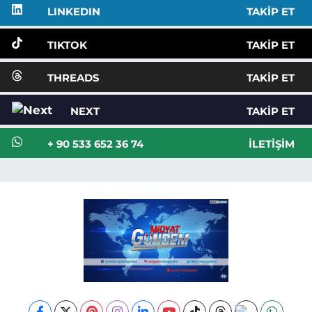
LINKEDIN
TAKIP ET
TIKTOK
TAKIP ET
THREADS
TAKIP ET
NEXT
TAKIP ET
+ 90 533 652 36 74
İLETIŞIM