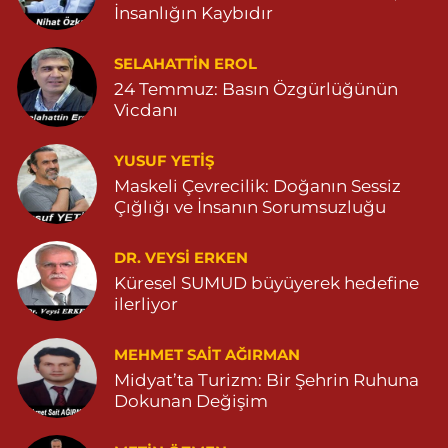
0 (482) 415 15 01
Yol Tarifi Al
İnsanlığın Kaybıdır
Demhat Eczanesi
SELAHATTIN EROL
POYRAZ MAHALLE MARDİN-DİYARBAKIR CADDE NO:94B
24 Temmuz: Basın Özgürlüğünün
04825112785
Vicdanı
0 (482) 511 27 85
Yol Tarifi Al
YUSUF YETİŞ
Ömerli Eczanesi
Maskeli Çevrecilik: Doğanın Sessiz
Çığlığı ve İnsanın Sorumsuzluğu
YENİ MAHALLE HASTANE CADDESİ 3086 SOKAK NO:7 2
04825413333
0 (482) 541 33 33
Yol Tarifi Al
DR. VEYSI ERKEN
Küresel SUMUD büyüyerek hedefine
ilerliyor
Büşra Eczanesi
BAHÇEBAŞI MAHALLESİ 1 MAYIS BULVARI NO:21 BAHÇEBAŞI
SAĞLIK OCAĞI YANI 04823812379
MEHMET SAIT AĞIRMAN
Midyat’ta Turizm: Bir Şehrin Ruhuna
0 (482) 381 23 79
Yol Tarifi Al
Dokunan Değişim
Yavuz Eczanesi