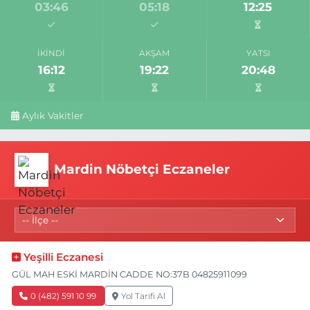
03:46
05:18
12:25
İKINDI
AKŞAM
YATSI
16:12
19:22
20:48
Aylık Vakitler
Mardin Nöbetçi Eczaneler
Yeşilli Eczanesi
GÜL MAH ESKİ MARDİN CADDE NO:37B 04825911099
0 (482) 591 10 99
Yol Tarifi Al