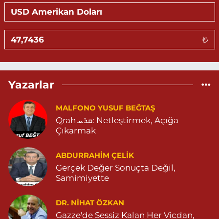
MARDİN DEVLET HASTANESİ KARŞISI PRESTİJ İŞ MERKEZİ
ARTUKLU MARDİN 04822122576
0 (482) 212 25 76
Yol Tarifi Al
₺
Eylül Eczanesi
TEPEBAŞI MAHALLE 655 SOKAK NO:35 D MİGROS (ESKİ
CAREFOURSA ) ARKASI ZERGAN ASM KARŞISI MEHMET SİNCAR
Yazarlar
PARKI YANI ZERGAN AİLE HEKİMLİĞİ KARŞISI 04823121313
0 (482) 312 13 13
Yol Tarifi Al
MALFONO YUSUF BEĞTAŞ
Qrah ܩܪܚ: Netleştirmek, Açığa
Tema Eczanesi
Çıkarmak
ATATÜRK MAHALLESİ NUSAYBİN CADDE NO:1 E NUSAYBİN CD.
ÖZEL İPEKYOLU HASTANESİ YANI 04823122920
ABDURRAHIM ÇELİK
0 (482) 312 29 20
Yol Tarifi Al
Gerçek Değer Sonuçta Değil,
Samimiyette
Menal Eczanesi
SELAHADDİN EYYUBİ MAHALLE LOZAN CADDE NO:7 B
DR. NIHAT ÖZKAN
04824151501
Gazze'de Sessiz Kalan Her Vicdan,