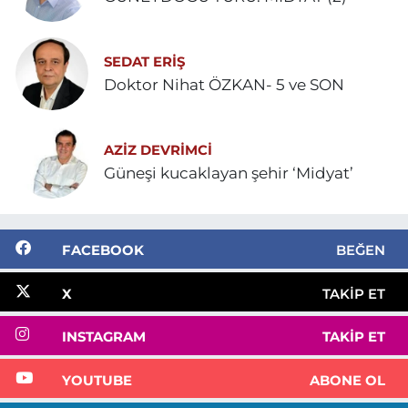
SEDAT ERİŞ
Doktor Nihat ÖZKAN- 5 ve SON
AZIZ DEVRIMCI
Güneşi kucaklayan şehir ‘Midyat’
FACEBOOK
BEĞEN
X
TAKIP ET
INSTAGRAM
TAKIP ET
YOUTUBE
ABONE OL