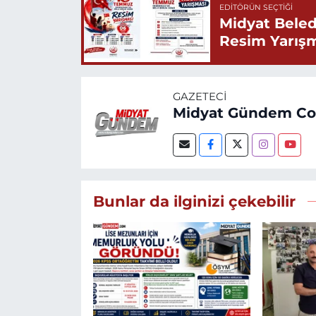
EDITÖRÜN SEÇTIĞI
Midyat Beled
Resim Yarış
GAZETECI
Midyat Gündem C
Bunlar da ilginizi çekebilir