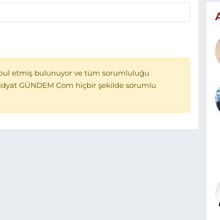
bul etmiş bulunuyor ve tüm sorumluluğu
Midyat GÜNDEM Com hiçbir şekilde sorumlu