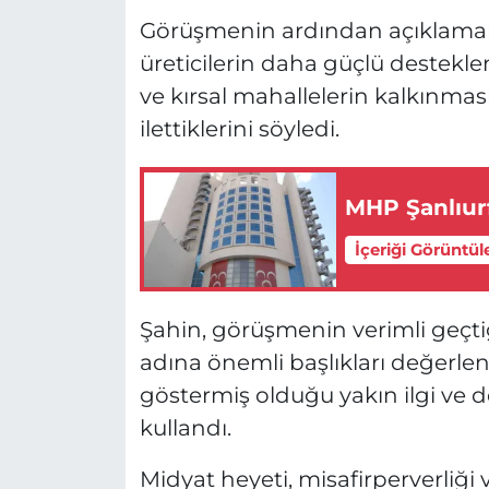
Görüşmenin ardından açıklamal
üreticilerin daha güçlü desteklen
ve kırsal mahallelerin kalkınmas
ilettiklerini söyledi.
MHP Şanlıurfa
İçeriği Görüntül
Şahin, görüşmenin verimli geçtiğ
adına önemli başlıkları değerlen
göstermiş olduğu yakın ilgi ve des
kullandı.
Midyat heyeti, misafirperverliği 