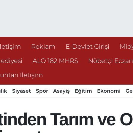
İletişim
Reklam
E-Devlet Girişi
Mid
ediyesi
ALO 182 MHRS
Nöbetçi Ecza
htarı İletişim
lık
Siyaset
Spor
Asayiş
Eğitim
Ekonomi
Ge
tinden Tarım ve 