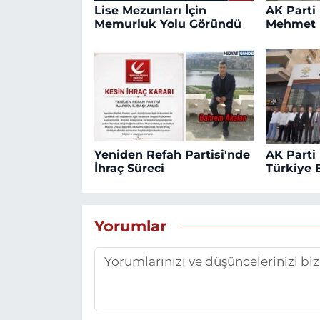
Lise Mezunları İçin
AK Parti
Memurluk Yolu Göründü
Mehmet 
Yeniden Refah Partisi'nde
AK Parti 
İhraç Süreci
Türkiye B
Yorumlar