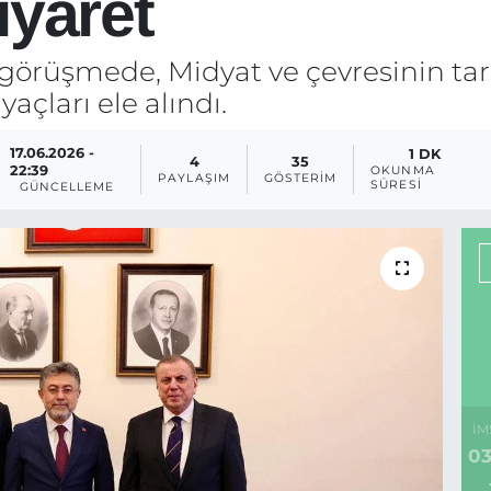
iyaret
görüşmede, Midyat ve çevresinin tarım
açları ele alındı.
17.06.2026 -
1 DK
4
35
22:39
OKUNMA
PAYLAŞIM
GÖSTERIM
SÜRESI
GÜNCELLEME
İM
03