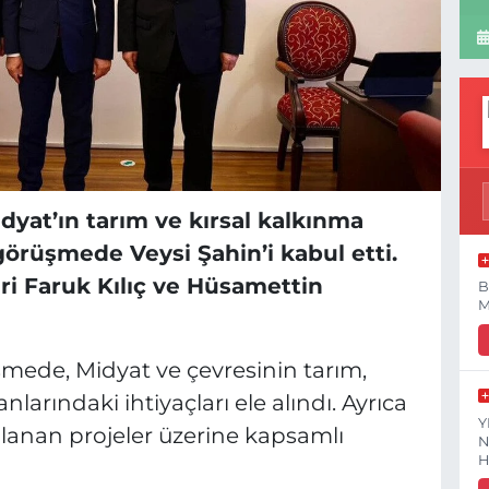
dyat’ın tarım ve kırsal kalkınma
görüşmede Veysi Şahin’i kabul etti.
eri Faruk Kılıç ve Hüsamettin
B
M
şmede, Midyat ve çevresinin tarım,
nlarındaki ihtiyaçları ele alındı. Ayrıca
Y
lanan projeler üzerine kapsamlı
N
H