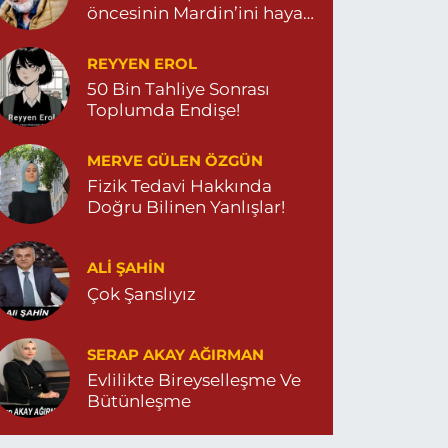
öncesinin Mardin’ini hayal
et…
REYYEN EROL
50 Bin Tahliye Sonrası
Toplumda Endişe!
MERVE GÜLEN ÖZGÜN
Fizik Tedavi Hakkında
Doğru Bilinen Yanlışlar!
ALI ŞAHİN
Çok Şanslıyız
SERAP AKAY AĞIRMAN
Evlilikte Bireyselleşme Ve
Bütünleşme