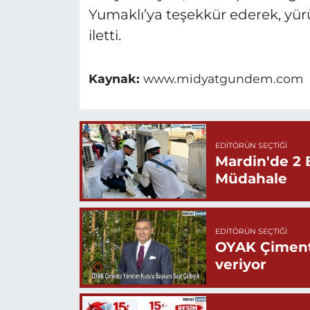
Yumaklı’ya teşekkür ederek, yürü
iletti.
Kaynak:
www.midyatgundem.com
EDITÖRÜN SEÇTIĞI
Mardin'de 2 
Müdahale
EDITÖRÜN SEÇTIĞI
OYAK Çiment
veriyor