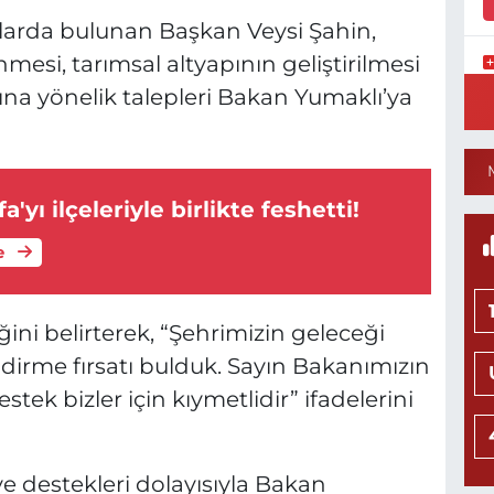
arda bulunan Başkan Veysi Şahin,
mesi, tarımsal altyapının geliştirilmesi
K
ına yönelik talepleri Bakan Yumaklı’ya
0
'yı ilçeleriyle birlikte feshetti!
8
S
e
H
ini belirterek, “Şehrimizin geleceği
dirme fırsatı bulduk. Sayın Bakanımızın
K
tek bizler için kıymetlidir” ifadelerini
0
ve destekleri dolayısıyla Bakan