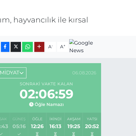
, hayvancılık ile kırsal
-
+
A
A
MİDYAT
06.08.2026
SONRAKI VAKTE KALAN
02:06:59
Öğle Namazı
SAK
GÜNEŞ
ÖĞLE
İKINDI
AKŞAM
YATSI
:43
05:16
12:26
16:13
19:25
20:52