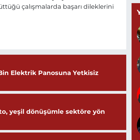
ttüğü çalışmalarda başarı dileklerini
B
C
K
Bin Elektrik Panosuna Yetkisiz
G
0
o, yeşil dönüşümle sektöre yön
G
0