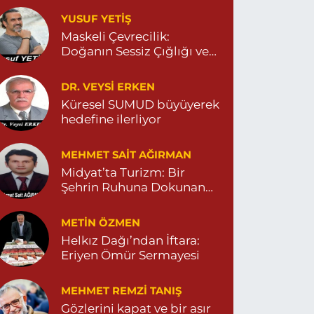
YUSUF YETİŞ
Dara Eczanesi
Maskeli Çevrecilik:
UR MAHALLESİ VALİ OZAN CADDESİ DIŞ KAPI
Doğanın Sessiz Çığlığı ve
O:122G DEVLET HASTANESİ KARŞISI
DİYARBAKIR YOLU CEPHESİ) 04822125304
İnsanın Sorumsuzluğu
0 (482) 212 53 04
Yol Tarifi Al
DR. VEYSI ERKEN
Küresel SUMUD büyüyerek
hedefine ilerliyor
Özdemir Eczanesi
ENİ MAHALLE 3086 SOKAK NO:4 3 04825413121
MEHMET SAIT AĞIRMAN
0 (482) 541 31 21
Yol Tarifi Al
Midyat’ta Turizm: Bir
Şehrin Ruhuna Dokunan
Değişim
METIN ÖZMEN
Helkız Dağı’ndan İftara:
Eriyen Ömür Sermayesi
MEHMET REMZI TANIŞ
Gözlerini kapat ve bir asır