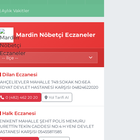
Aylık Vakitler
Mardin Nöbetçi Eczaneler
Dilan Eczanesi
AHÇELİEVLER MAHALLE 749.SOKAK NO:6EA
İDYAT DEVLET HASTANESİ KARŞISI 04824622020
0 (482) 462 20 20
Yol Tarifi Al
Halk Eczanesi
ENİKENT MAHALLE ŞEHİT POLİS MEMURU
URETTİN TEKİN CADDESİ NO:4 H YENİ DEVLET
ASTANESİ KARŞISI 05455811585