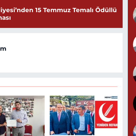
iyesi’nden 15 Temmuz Temalı Ödüllü
ması
N
N
(
om
Y