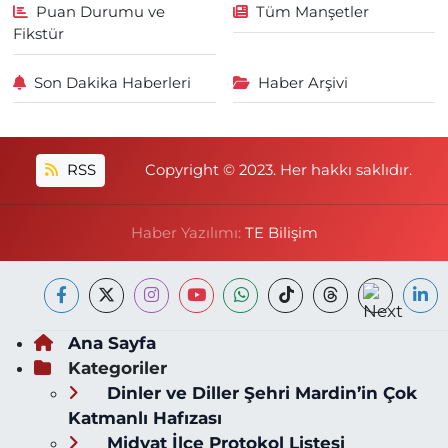
Puan Durumu ve
Tüm Manşetler
Fikstür
Son Dakika Haberleri
Haber Arşivi
RSS
Copyright © 2023. Her hakkı saklıdır.
Haber Yazılımı:
TE Bilişim
Ana Sayfa
Kategoriler
Dinler ve Diller Şehri Mardin’in Çok
Katmanlı Hafızası
Midyat İlçe Protokol Listesi