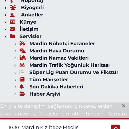
Röportaj
Biyografi
Anketler
Künye
İletişim
Servisler
Mardin Nöbetçi Eczaneler
Mardin Hava Durumu
Mardin Namaz Vakitleri
Mardin Trafik Yoğunluk Haritası
Süper Lig Puan Durumu ve Fikstür
Tüm Manşetler
Son Dakika Haberleri
Haber Arşivi
En iyi site deneyimi sağlamak için çerezlerden
faydalanıyoruz. Detaylar için lütfen tıklayın.
Tamam
Mardin Kızıltepe Meclis
10:30