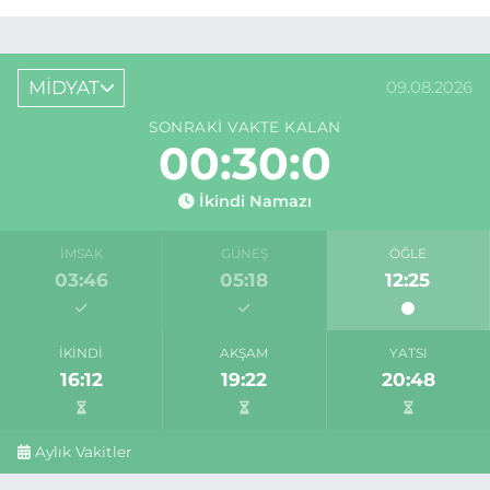
MİDYAT
09.08.2026
SONRAKI VAKTE KALAN
00:30:0
İkindi Namazı
İMSAK
GÜNEŞ
ÖĞLE
03:46
05:18
12:25
İKINDI
AKŞAM
YATSI
16:12
19:22
20:48
Aylık Vakitler