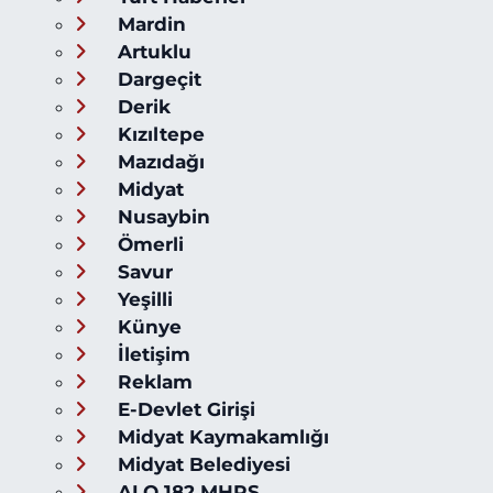
Mardin
Artuklu
Dargeçit
Derik
Kızıltepe
Mazıdağı
Midyat
Nusaybin
Ömerli
Savur
Yeşilli
Künye
İletişim
Reklam
E-Devlet Girişi
Midyat Kaymakamlığı
Midyat Belediyesi
ALO 182 MHRS