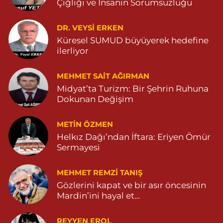
Şahin Eczanesi
Çığlığı ve İnsanın Sorumsuzluğu
Kaplan Mahallesi, Mardin Caddesi No:25 C Savur Mardin
DR. VEYSI ERKEN
0 (555) 151 49 05
Yol Tarifi Al
Küresel SUMUD büyüyerek hedefine
ilerliyor
Özdemir Eczanesi
Yeni Mahalle, 3086.Sokak No:4 3 Ömerli Mardin
MEHMET SAIT AĞIRMAN
0 (482) 541 31 21
Yol Tarifi Al
Midyat’ta Turizm: Bir Şehrin Ruhuna
Dokunan Değişim
METIN ÖZMEN
Helkız Dağı’ndan İftara: Eriyen Ömür
Sermayesi
MEHMET REMZI TANIŞ
Gözlerini kapat ve bir asır öncesinin
Mardin’ini hayal et…
REYYEN EROL