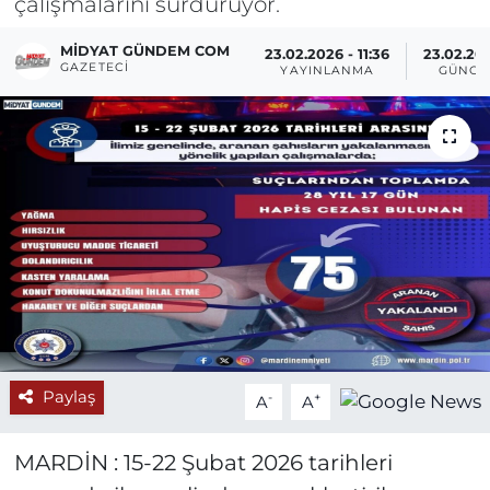
çalışmalarını sürdürüyor.
MIDYAT GÜNDEM COM
23.02.2026 - 11:36
23.02.202
GAZETECI
YAYINLANMA
GÜNCE
Paylaş
-
+
A
A
MARDİN : 15-22 Şubat 2026 tarihleri