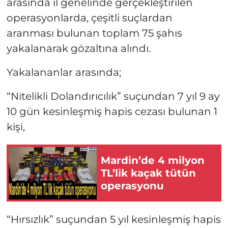
arasında il genelinde gerçekleştirilen
operasyonlarda, çeşitli suçlardan
aranması bulunan toplam 75 şahıs
yakalanarak gözaltına alındı.
Yakalananlar arasında;
“Nitelikli Dolandırıcılık” suçundan 7 yıl 9 ay
10 gün kesinleşmiş hapis cezası bulunan 1
kişi,
Mardin’de 4 milyon
TL’lik kaçak tütün
operasyonu
“Hırsızlık” suçundan 5 yıl kesinleşmiş hapis