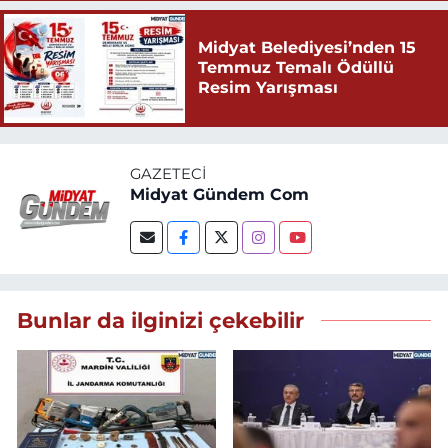
Midyat Belediyesi’nden 15
Temmuz Temalı Ödüllü
Resim Yarışması
GAZETECI
Midyat Gündem Com
Bunlar da ilginizi çekebilir