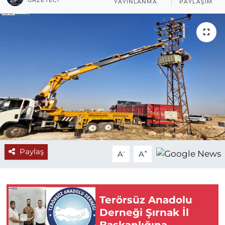
GAZETECI
YAYINLANMA
PAYLAŞIM
Paylaş
-
+
A
A
Terörsüz Anadolu
Derneği Şırnak İl
Başkanlığına