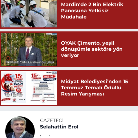
Mardin'de 2 Bin Elektrik
Panosuna Yetkisiz
Müdahale
OYAK Çimento, yeşil
dönüşümle sektöre yön
veriyor
Midyat Belediyesi’nden 15
Temmuz Temalı Ödüllü
Resim Yarışması
GAZETECI
Selahattin Erol