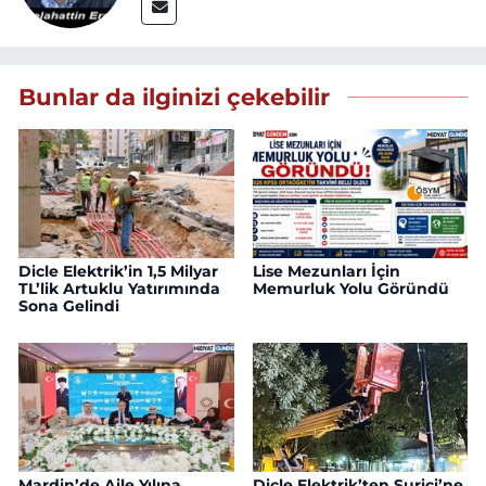
Bunlar da ilginizi çekebilir
Dicle Elektrik’in 1,5 Milyar
Lise Mezunları İçin
TL’lik Artuklu Yatırımında
Memurluk Yolu Göründü
Sona Gelindi
Mardin’de Aile Yılına
Dicle Elektrik’ten Suriçi’ne