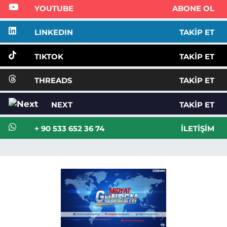
YOUTUBE
ABONE OL
LINKEDIN
TAKIP ET
TIKTOK
TAKIP ET
THREADS
TAKIP ET
NEXT
TAKIP ET
+ 90 533 652 36 74
İLETIŞIM