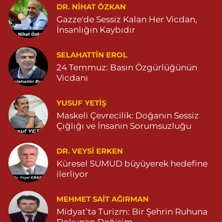
DR. NIHAT ÖZKAN
Serhat Eczanesi
Gazze'de Sessiz Kalan Her Vicdan,
Zeytinpınar Mahallesi, Roj Caddesi No:11 Derik Mardin
İnsanlığın Kaybıdır
0 (482) 251 30 06
Yol Tarifi Al
SELAHATTIN EROL
Çınarbaş Eczanesi
24 Temmuz: Basın Özgürlüğünün
Bahçebaşı Mahallesi, Hanse Hatun Caddesi No:120 C Yeşilli
Vicdanı
Mardin
0 (482) 591 10 15
Yol Tarifi Al
YUSUF YETİŞ
Maskeli Çevrecilik: Doğanın Sessiz
Şahin Eczanesi
Çığlığı ve İnsanın Sorumsuzluğu
Kaplan Mahallesi, Mardin Caddesi No:25 C Savur Mardin
DR. VEYSI ERKEN
0 (555) 151 49 05
Yol Tarifi Al
Küresel SUMUD büyüyerek hedefine
ilerliyor
Özdemir Eczanesi
Yeni Mahalle, 3086.Sokak No:4 3 Ömerli Mardin
MEHMET SAIT AĞIRMAN
0 (482) 541 31 21
Yol Tarifi Al
Midyat’ta Turizm: Bir Şehrin Ruhuna
Dokunan Değişim