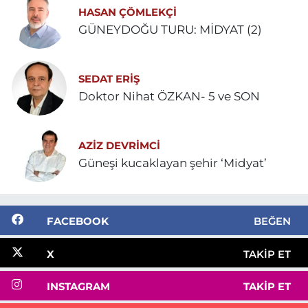
HASAN ÇÖMLEKÇİ
GÜNEYDOĞU TURU: MİDYAT (2)
SEDAT ERİŞ
Doktor Nihat ÖZKAN- 5 ve SON
AZIZ DEVRIMCI
Güneşi kucaklayan şehir ‘Midyat’
FACEBOOK
BEĞEN
X
TAKIP ET
INSTAGRAM
TAKIP ET