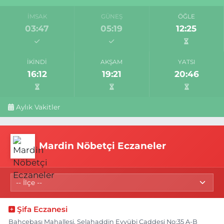
İMSAK
GÜNEŞ
ÖĞLE
03:47
05:19
12:25
İKINDI
AKŞAM
YATSI
16:12
19:21
20:46
Aylık Vakitler
Mardin Nöbetçi Eczaneler
Şifa Eczanesi
Bahçebaşı Mahallesi, Selahaddin Eyyübi Caddesi No:35 A-B