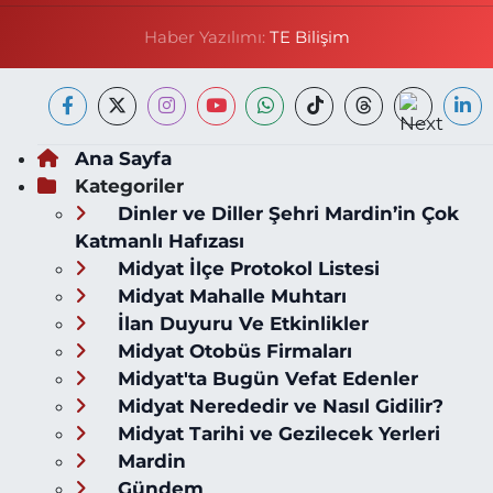
Haber Yazılımı:
TE Bilişim
Ana Sayfa
Kategoriler
Dinler ve Diller Şehri Mardin’in Çok
Katmanlı Hafızası
Midyat İlçe Protokol Listesi
Midyat Mahalle Muhtarı
İlan Duyuru Ve Etkinlikler
Midyat Otobüs Firmaları
Midyat'ta Bugün Vefat Edenler
Midyat Nerededir ve Nasıl Gidilir?
Midyat Tarihi ve Gezilecek Yerleri
Mardin
Gündem