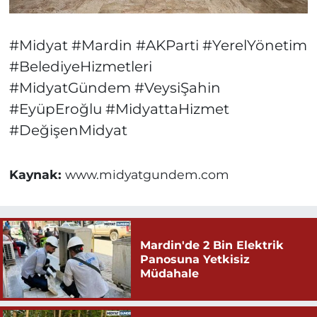
#Midyat #Mardin #AKParti #YerelYönetim
#BelediyeHizmetleri
#MidyatGündem #VeysiŞahin
#EyüpEroğlu #MidyattaHizmet
#DeğişenMidyat
Kaynak:
www.midyatgundem.com
Mardin'de 2 Bin Elektrik
Panosuna Yetkisiz
Müdahale