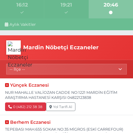
16:12
19:21
20:46
Aylık Vakitler
Mardin Nöbetçi Eczaneler
Yünçek Eczanesi
NUR MAHALLE VALİOZAN CADDE NO:1221 MARDİN EĞİTİM
ARAŞTIRMA HASTANESİ KARŞISI 04822123838
0 (482) 212 38 38
Yol Tarifi Al
Berhem Eczanesi
TEPEBASI MAH.655 SOKAK NO:35 MİGROS (ESKİ CARREFOUR)