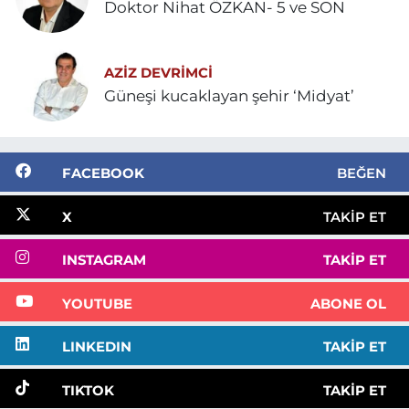
Doktor Nihat ÖZKAN- 5 ve SON
AZIZ DEVRIMCI
Güneşi kucaklayan şehir ‘Midyat’
FACEBOOK
BEĞEN
X
TAKIP ET
INSTAGRAM
TAKIP ET
YOUTUBE
ABONE OL
LINKEDIN
TAKIP ET
TIKTOK
TAKIP ET