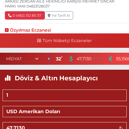
ARKASI ZERGAN AİLE HEKİMLİĞİ KARŞISI MEHMET SİNCAR
PARKI YANI 04823128037
0 (482) 312 80 37
Yol Tarifi Al
Özyılmaz Eczanesi
CUMHURİYET MAHALLE 811 SOK. NO:5 A SEZER MARKET ARKASI
Tüm Nöbetçi Eczaneler
04823123789
0 (482) 312 37 89
Yol Tarifi Al
°
32
47,7130
55,156
0
%
Demir Eczanesi
barış mah midyat yolu cad no:175 A 04824153344
Döviz & Altın Hesaplayıcı
0 (482) 415 33 44
Yol Tarifi Al
Midyat Eczanesi
AKÇAKAYA MAHALLESİ ATATÜRK BULVARI NO:198 C
04824641491
0 (482) 464 14 91
Yol Tarifi Al
₺