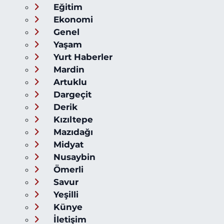
Eğitim
Ekonomi
Genel
Yaşam
Yurt Haberler
Mardin
Artuklu
Dargeçit
Derik
Kızıltepe
Mazıdağı
Midyat
Nusaybin
Ömerli
Savur
Yeşilli
Künye
İletişim