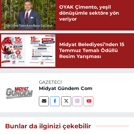
OYAK Çimento, yeşil
dönüşümle sektöre yön
veriyor
Midyat Belediyesi’nden 15
Temmuz Temalı Ödüllü
Resim Yarışması
GAZETECI
Midyat Gündem Com
Bunlar da ilginizi çekebilir