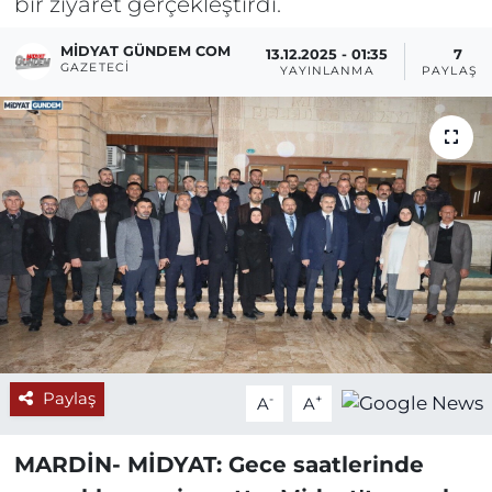
bir ziyaret gerçekleştirdi.
MIDYAT GÜNDEM COM
13.12.2025 - 01:35
7
GAZETECI
YAYINLANMA
PAYLAŞI
Paylaş
-
+
A
A
MARDİN- MİDYAT: Gece saatlerinde