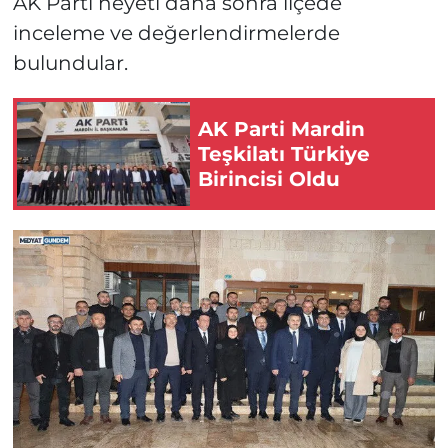
AK Parti heyeti daha sonra ilçede
inceleme ve değerlendirmelerde
bulundular.
AK Parti Mardin
Teşkilatı Türkiye
Birincisi Oldu