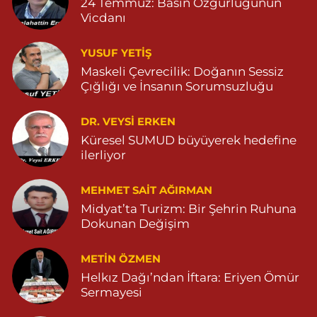
24 Temmuz: Basın Özgürlüğünün
Dursun Eczanesi
Vicdanı
BAHÇEBAŞI MAHALLE SELAHATTİN EYYUBİ CADDESİ NO:29
HASTANE KARŞISI 04823812801
YUSUF YETİŞ
0 (482) 381 28 01
Yol Tarifi Al
Maskeli Çevrecilik: Doğanın Sessiz
Çığlığı ve İnsanın Sorumsuzluğu
Abak Eczanesi
KALE MAHALLE AMED CADDE NO:204 Z1 04822514279
DR. VEYSI ERKEN
0 (482) 251 42 79
Yol Tarifi Al
Küresel SUMUD büyüyerek hedefine
ilerliyor
MEHMET SAIT AĞIRMAN
Midyat’ta Turizm: Bir Şehrin Ruhuna
Dokunan Değişim
METIN ÖZMEN
Helkız Dağı’ndan İftara: Eriyen Ömür
Sermayesi