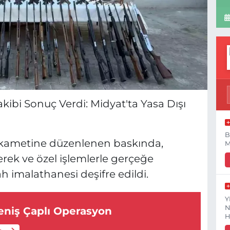
kibi Sonuç Verdi: Midyat'ta Yasa Dışı
B
n ikametine düzenlenen baskında,
M
lerek ve özel işlemlerle gerçeğe
h imalathanesi deşifre edildi.
Y
N
eniş Çaplı Operasyon
H