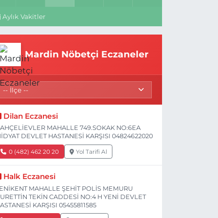
Aylık Vakitler
Mardin Nöbetçi Eczaneler
Dilan Eczanesi
AHÇELİEVLER MAHALLE 749.SOKAK NO:6EA
İDYAT DEVLET HASTANESİ KARŞISI 04824622020
0 (482) 462 20 20
Yol Tarifi Al
Halk Eczanesi
ENİKENT MAHALLE ŞEHİT POLİS MEMURU
URETTİN TEKİN CADDESİ NO:4 H YENİ DEVLET
ASTANESİ KARŞISI 05455811585