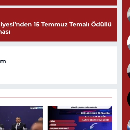
N
N
iyesi’nden 15 Temmuz Temalı Ödüllü
(
ması
Y
om