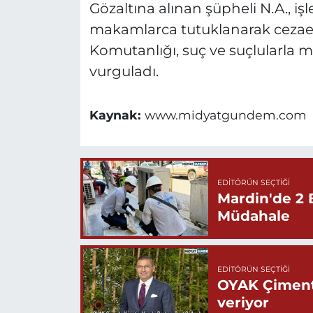
Gözaltına alınan şüpheli N.A., iş
makamlarca tutuklanarak cezaev
Komutanlığı, suç ve suçlularla m
vurguladı.
Kaynak:
www.midyatgundem.com
EDITÖRÜN SEÇTIĞI
Mardin'de 2 
Müdahale
EDITÖRÜN SEÇTIĞI
OYAK Çiment
veriyor