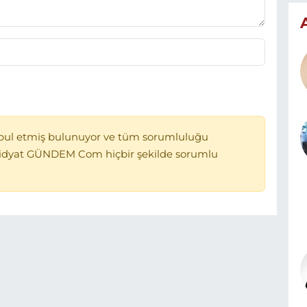
bul etmiş bulunuyor ve tüm sorumluluğu
Midyat GÜNDEM Com hiçbir şekilde sorumlu