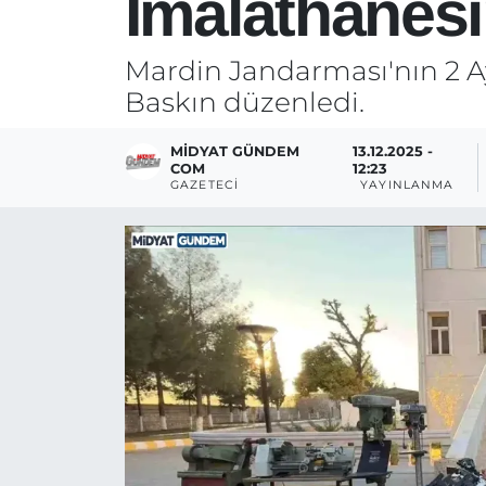
İmalathanes
Mardin Jandarması'nın 2 Ayl
Baskın düzenledi.
MIDYAT GÜNDEM
13.12.2025 -
COM
12:23
GAZETECI
YAYINLANMA