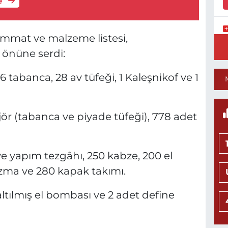
e
mmat ve malzeme listesi,
K
0
önüne serdi:
6 tabanca, 28 av tüfeği, 1 Kaleşnikof ve 1
8
S
rjör (tabanca ve piyade tüfeği), 778 adet
H
ve yapım tezgâhı, 250 kabze, 200 el
zma ve 280 kapak takımı.
K
0
altılmış el bombası ve 2 adet define