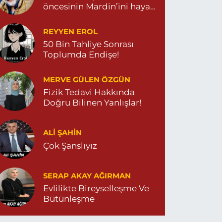
öncesinin Mardin’ini hayal
et…
REYYEN EROL
50 Bin Tahliye Sonrası
Toplumda Endişe!
MERVE GÜLEN ÖZGÜN
Fizik Tedavi Hakkında
Doğru Bilinen Yanlışlar!
ALI ŞAHİN
Çok Şanslıyız
SERAP AKAY AĞIRMAN
Evlilikte Bireyselleşme Ve
Bütünleşme