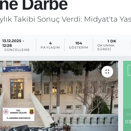
ine Darbe
ık Takibi Sonuç Verdi: Midyat'ta Yas
13.12.2025 -
1 DK
4
104
12:28
OKUNMA
PAYLAŞIM
GÖSTERIM
SÜRESI
GÜNCELLEME
İM
03