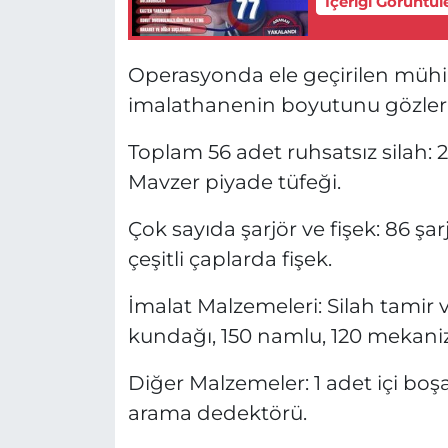
İçeriği Görüntül
Operasyonda ele geçirilen mühi
imalathanenin boyutunu gözler 
Toplam 56 adet ruhsatsız silah: 2
Mavzer piyade tüfeği.
Çok sayıda şarjör ve fişek: 86 şa
çeşitli çaplarda fişek.
İmalat Malzemeleri: Silah tamir 
kundağı, 150 namlu, 120 mekani
Diğer Malzemeler: 1 adet içi boş
arama dedektörü.