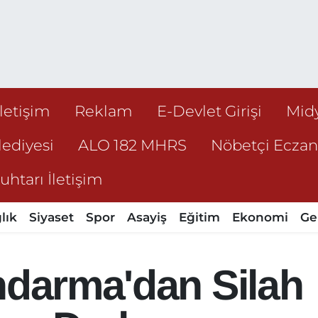
İletişim
Reklam
E-Devlet Girişi
Mid
ediyesi
ALO 182 MHRS
Nöbetçi Ecza
htarı İletişim
lık
Siyaset
Spor
Asayiş
Eğitim
Ekonomi
Ge
ndarma'dan Silah