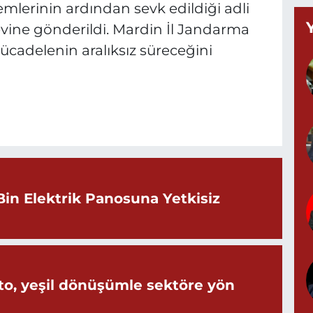
lemlerinin ardından sevk edildiği adli
B
ine gönderildi. Mardin İl Jandarma
C
ücadelenin aralıksız süreceğini
K
G
0
Bin Elektrik Panosuna Yetkisiz
G
0
o, yeşil dönüşümle sektöre yön