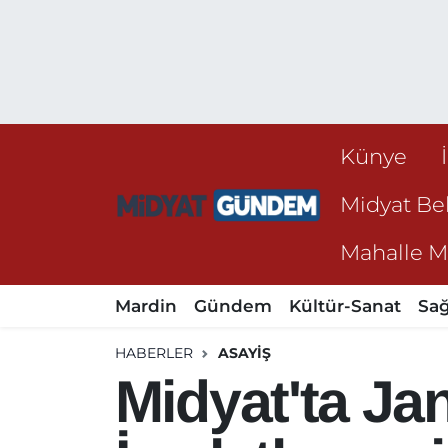
Künye
Midyat Bel
Mahalle Mu
Mardin
Gündem
Kültür-Sanat
Sağ
HABERLER
ASAYIŞ
Midyat'ta Ja