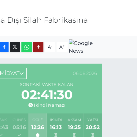
a Dışı Silah Fabrikasına
-
+
A
A
MİDYAT
06.08.2026
SONRAKI VAKTE KALAN
02:41:30
İkindi Namazı
SAK
GÜNEŞ
ÖĞLE
İKINDI
AKŞAM
YATSI
:43
05:16
12:26
16:13
19:25
20:52