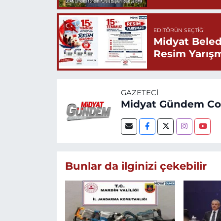
EDITÖRÜN SEÇTIĞI
Midyat Beled
Resim Yarış
GAZETECI
Midyat Gündem C
Bunlar da ilginizi çekebilir