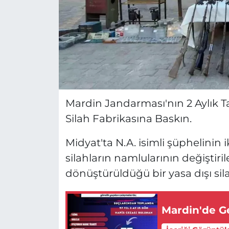
Mardin Jandarması'nın 2 Aylık Ta
Silah Fabrikasına Baskın.
Midyat'ta N.A. isimli şüphelini
silahların namlularının değiştiri
dönüştürüldüğü bir yasa dışı sila
Mardin'de G