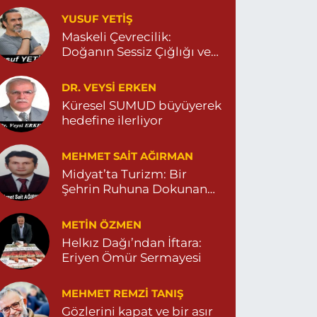
YUSUF YETİŞ
Dara Eczanesi
Maskeli Çevrecilik:
UR MAHALLESİ VALİ OZAN CADDESİ DIŞ KAPI
Doğanın Sessiz Çığlığı ve
O:122G DEVLET HASTANESİ KARŞISI
DİYARBAKIR YOLU CEPHESİ) 04822125304
İnsanın Sorumsuzluğu
0 (482) 212 53 04
Yol Tarifi Al
DR. VEYSI ERKEN
Küresel SUMUD büyüyerek
hedefine ilerliyor
Özdemir Eczanesi
ENİ MAHALLE 3086 SOKAK NO:4 3 04825413121
MEHMET SAIT AĞIRMAN
0 (482) 541 31 21
Yol Tarifi Al
Midyat’ta Turizm: Bir
Şehrin Ruhuna Dokunan
Değişim
METIN ÖZMEN
Helkız Dağı’ndan İftara:
Eriyen Ömür Sermayesi
MEHMET REMZI TANIŞ
Gözlerini kapat ve bir asır