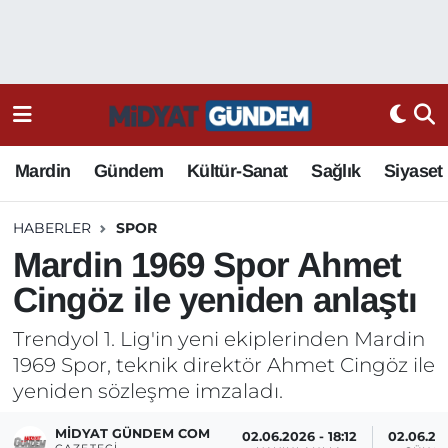
Mardin
Gündem
Kültür-Sanat
Sağlık
Siyaset
HABERLER
SPOR
Mardin 1969 Spor Ahmet
Cingöz ile yeniden anlaştı
Trendyol 1. Lig'in yeni ekiplerinden Mardin
1969 Spor, teknik direktör Ahmet Cingöz ile
yeniden sözleşme imzaladı.
MIDYAT GÜNDEM COM
02.06.2026 - 18:12
02.06.202