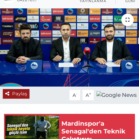
GAZETECI
YAYINLANMA
GÜNCE
Paylaş
-
+
A
A
Mardinspor'a
Senagal'den Teknik
Çalıştırıcı