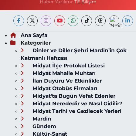
Haber Yazılımı:
TE Bilişim
Ana Sayfa
Kategoriler
Dinler ve Diller Şehri Mardin’in Çok
Katmanlı Hafızası
Midyat İlçe Protokol Listesi
Midyat Mahalle Muhtarı
İlan Duyuru Ve Etkinlikler
Midyat Otobüs Firmaları
Midyat'ta Bugün Vefat Edenler
Midyat Nerededir ve Nasıl Gidilir?
Midyat Tarihi ve Gezilecek Yerleri
Mardin
Gündem
Kültür-Sanat