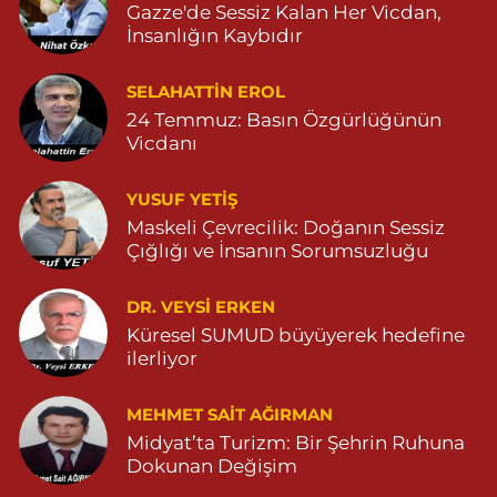
Gazze'de Sessiz Kalan Her Vicdan,
Zeytinpınar Mahallesi, Roj Caddesi No:11 Derik Mardin
İnsanlığın Kaybıdır
0 (482) 251 30 06
Yol Tarifi Al
SELAHATTIN EROL
Çınarbaş Eczanesi
24 Temmuz: Basın Özgürlüğünün
Bahçebaşı Mahallesi, Hanse Hatun Caddesi No:120 C Yeşilli
Vicdanı
Mardin
0 (482) 591 10 15
Yol Tarifi Al
YUSUF YETİŞ
Maskeli Çevrecilik: Doğanın Sessiz
Şahin Eczanesi
Çığlığı ve İnsanın Sorumsuzluğu
Kaplan Mahallesi, Mardin Caddesi No:25 C Savur Mardin
DR. VEYSI ERKEN
0 (555) 151 49 05
Yol Tarifi Al
Küresel SUMUD büyüyerek hedefine
ilerliyor
Özdemir Eczanesi
Yeni Mahalle, 3086.Sokak No:4 3 Ömerli Mardin
MEHMET SAIT AĞIRMAN
0 (482) 541 31 21
Yol Tarifi Al
Midyat’ta Turizm: Bir Şehrin Ruhuna
Dokunan Değişim