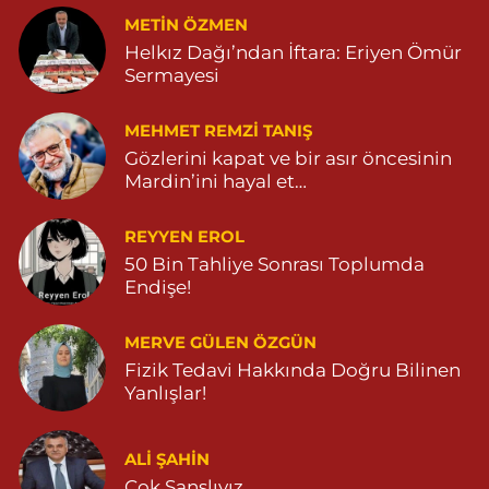
METIN ÖZMEN
Helkız Dağı’ndan İftara: Eriyen Ömür
Sermayesi
MEHMET REMZI TANIŞ
Gözlerini kapat ve bir asır öncesinin
Mardin’ini hayal et…
REYYEN EROL
50 Bin Tahliye Sonrası Toplumda
Endişe!
MERVE GÜLEN ÖZGÜN
Fizik Tedavi Hakkında Doğru Bilinen
Yanlışlar!
ALI ŞAHİN
Çok Şanslıyız