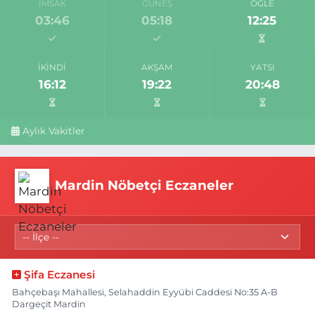
İMSAK
GÜNEŞ
ÖĞLE
03:46
05:18
12:25
İKINDI
AKŞAM
YATSI
16:12
19:22
20:48
Aylık Vakitler
Mardin Nöbetçi Eczaneler
Şifa Eczanesi
Bahçebaşı Mahallesi, Selahaddin Eyyübi Caddesi No:35 A-B
Dargeçit Mardin