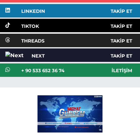
LINKEDIN
TAKIP ET
TIKTOK
TAKIP ET
THREADS
TAKIP ET
NEXT
TAKIP ET
+ 90 533 652 36 74
İLETIŞIM