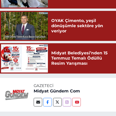
OYAK Çimento, yeşil
dönüşümle sektöre yön
veriyor
Midyat Belediyesi’nden 15
Temmuz Temalı Ödüllü
Resim Yarışması
GAZETECI
Midyat Gündem Com