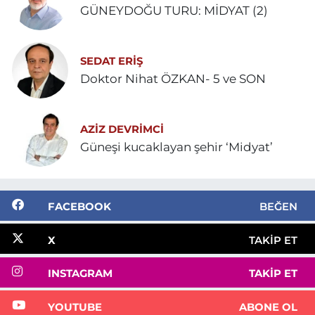
GÜNEYDOĞU TURU: MİDYAT (2)
SEDAT ERİŞ
Doktor Nihat ÖZKAN- 5 ve SON
AZIZ DEVRIMCI
Güneşi kucaklayan şehir ‘Midyat’
FACEBOOK
BEĞEN
X
TAKIP ET
INSTAGRAM
TAKIP ET
YOUTUBE
ABONE OL