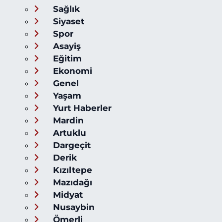
Sağlık
Siyaset
Spor
Asayiş
Eğitim
Ekonomi
Genel
Yaşam
Yurt Haberler
Mardin
Artuklu
Dargeçit
Derik
Kızıltepe
Mazıdağı
Midyat
Nusaybin
Ömerli