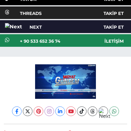
THREADS
TAKIP ET
NEXT
TAKIP ET
+ 90 533 652 36 74
İLETIŞIM