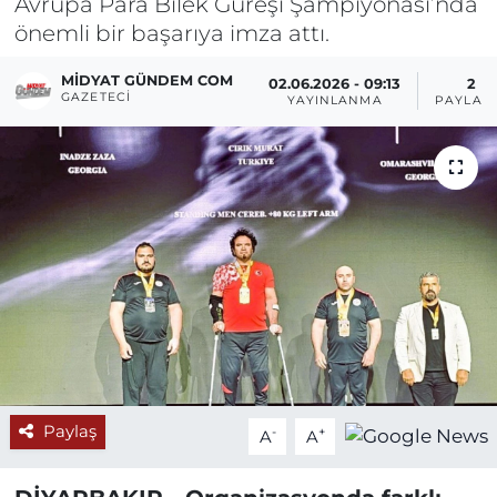
Avrupa Para Bilek Güreşi Şampiyonası’nda
önemli bir başarıya imza attı.
MIDYAT GÜNDEM COM
02.06.2026 - 09:13
2
GAZETECI
YAYINLANMA
PAYLAŞ
Paylaş
-
+
A
A