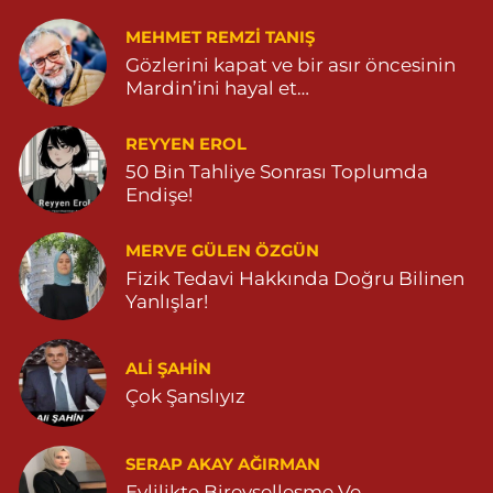
MEHMET REMZI TANIŞ
Gözlerini kapat ve bir asır öncesinin
Mardin’ini hayal et…
REYYEN EROL
50 Bin Tahliye Sonrası Toplumda
Endişe!
MERVE GÜLEN ÖZGÜN
Fizik Tedavi Hakkında Doğru Bilinen
Yanlışlar!
ALI ŞAHİN
Çok Şanslıyız
SERAP AKAY AĞIRMAN
Evlilikte Bireyselleşme Ve