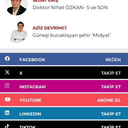
SEDAT ERİŞ
Doktor Nihat ÖZKAN- 5 ve SON
AZIZ DEVRIMCI
Güneşi kucaklayan şehir ‘Midyat’
FACEBOOK
BEĞEN
X
TAKIP ET
INSTAGRAM
TAKIP ET
YOUTUBE
ABONE OL
LINKEDIN
TAKIP ET
TIKTOK
TAKIP ET