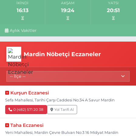
İKINDI
AKŞAM
YATSI
16:13
19:24
20:51
Aylık Vakitler
Mardin Nöbetçi Eczaneler
Kurşun Eczanesi
Sefa Mahallesi, Tarihi Çarşı Caddesi No:34 A Savur Mardin
0 (482) 571 20 38
Yol Tarifi Al
Taha Eczanesi
Yeni Mahallesi, Mardin Çevre Bulvarı No:3 16 Midyat Mardin