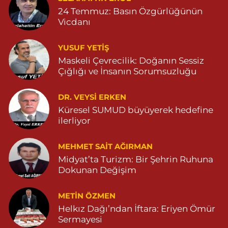
24 Temmuz: Basın Özgürlüğünün
Turan Eczanesi
Vicdanı
Tepebaşı Mahallesi, Kısmetli Caddesi No:59 D Dargeçit Mardin
0 (482) 381 36 70
Yol Tarifi Al
YUSUF YETİŞ
Maskeli Çevrecilik: Doğanın Sessiz
Çığlığı ve İnsanın Sorumsuzluğu
DR. VEYSI ERKEN
Küresel SUMUD büyüyerek hedefine
ilerliyor
MEHMET SAIT AĞIRMAN
Midyat’ta Turizm: Bir Şehrin Ruhuna
Dokunan Değişim
METIN ÖZMEN
Helkız Dağı’ndan İftara: Eriyen Ömür
Sermayesi