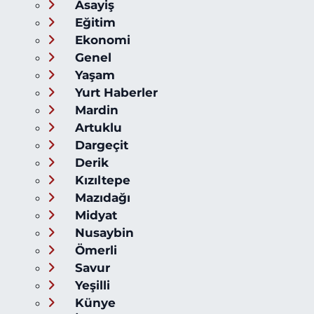
Asayiş
Eğitim
Ekonomi
Genel
Yaşam
Yurt Haberler
Mardin
Artuklu
Dargeçit
Derik
Kızıltepe
Mazıdağı
Midyat
Nusaybin
Ömerli
Savur
Yeşilli
Künye