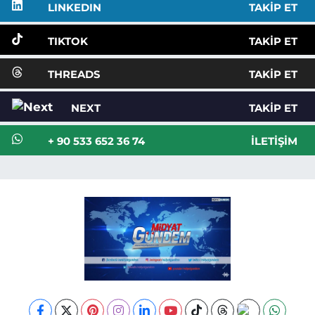
LINKEDIN
TAKIP ET
TIKTOK
TAKIP ET
THREADS
TAKIP ET
NEXT
TAKIP ET
+ 90 533 652 36 74
İLETIŞIM