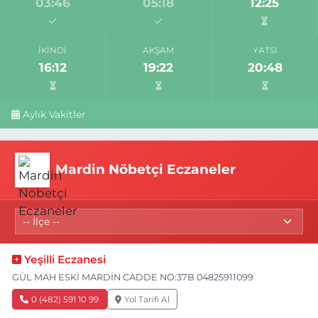
03:46
05:18
12:25
İKINDI
AKŞAM
YATSI
16:12
19:22
20:48
Aylık Vakitler
Mardin Nöbetçi Eczaneler
Yeşilli Eczanesi
GÜL MAH ESKİ MARDİN CADDE NO:37B 04825911099
0 (482) 591 10 99
Yol Tarifi Al