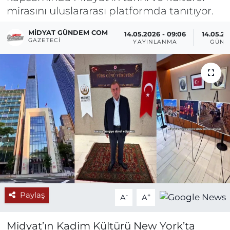
mirasını uluslararası platformda tanıtıyor.
MIDYAT GÜNDEM COM
14.05.2026 - 09:06
14.05.20
GAZETECI
YAYINLANMA
GÜNC
Paylaş
-
+
A
A
Midyat’ın Kadim Kültürü New York’ta