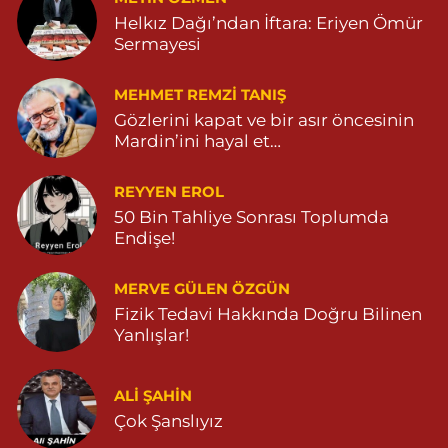
Helkız Dağı’ndan İftara: Eriyen Ömür
Özdemir Eczanesi
Sermayesi
YENİ MAHALLE 3086 SOKAK NO:4 3 04825413121
0 (482) 541 31 21
Yol Tarifi Al
MEHMET REMZI TANIŞ
Gözlerini kapat ve bir asır öncesinin
Mardin’ini hayal et…
REYYEN EROL
50 Bin Tahliye Sonrası Toplumda
Endişe!
MERVE GÜLEN ÖZGÜN
Fizik Tedavi Hakkında Doğru Bilinen
Yanlışlar!
ALI ŞAHİN
Çok Şanslıyız