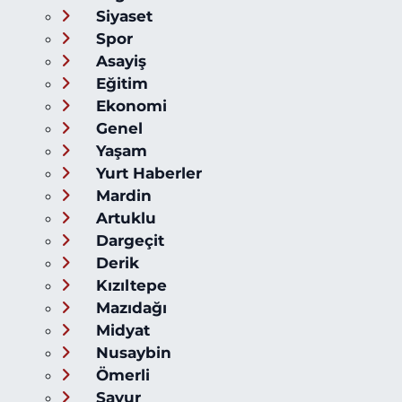
Siyaset
Spor
Asayiş
Eğitim
Ekonomi
Genel
Yaşam
Yurt Haberler
Mardin
Artuklu
Dargeçit
Derik
Kızıltepe
Mazıdağı
Midyat
Nusaybin
Ömerli
Savur