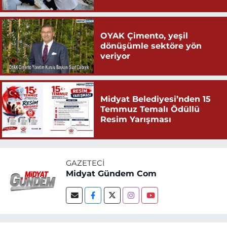
OYAK Çimento, yeşil
dönüşümle sektöre yön
veriyor
Midyat Belediyesi’nden 15
Temmuz Temalı Ödüllü
Resim Yarışması
GAZETECI
Midyat Gündem Com