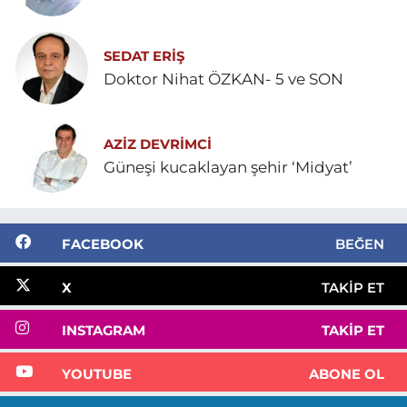
SEDAT ERİŞ
Doktor Nihat ÖZKAN- 5 ve SON
AZIZ DEVRIMCI
Güneşi kucaklayan şehir ‘Midyat’
FACEBOOK
BEĞEN
X
TAKIP ET
INSTAGRAM
TAKIP ET
YOUTUBE
ABONE OL