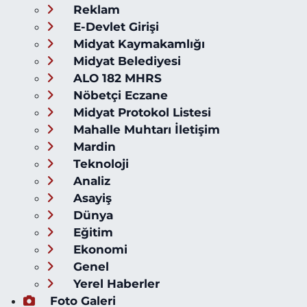
Reklam
E-Devlet Girişi
Midyat Kaymakamlığı
Midyat Belediyesi
ALO 182 MHRS
Nöbetçi Eczane
Midyat Protokol Listesi
Mahalle Muhtarı İletişim
Mardin
Teknoloji
Analiz
Asayiş
Dünya
Eğitim
Ekonomi
Genel
Yerel Haberler
Foto Galeri