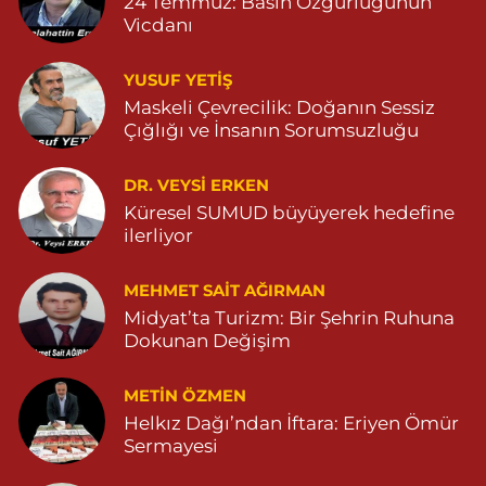
24 Temmuz: Basın Özgürlüğünün
Vicdanı
0 (482) 541 31 56
Yol Tarifi Al
YUSUF YETİŞ
İlknur Eczanesi
Maskeli Çevrecilik: Doğanın Sessiz
GÜL MAH. VATAN CAD. NO:2A 04825911091
Çığlığı ve İnsanın Sorumsuzluğu
0 (482) 591 10 91
Yol Tarifi Al
DR. VEYSI ERKEN
Turan Eczanesi
Küresel SUMUD büyüyerek hedefine
TEPEBAŞI MAHALLE KISMETLİ CADDE NO:59D SAĞLIK OCAĞI
ilerliyor
YANI 04823813670
0 (482) 381 36 70
Yol Tarifi Al
MEHMET SAIT AĞIRMAN
Midyat’ta Turizm: Bir Şehrin Ruhuna
Dokunan Değişim
METIN ÖZMEN
Helkız Dağı’ndan İftara: Eriyen Ömür
Sermayesi