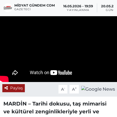
MIDYAT GÜNDEM COM
16.05.2026 - 19:39
20.05.20
GAZETECI
YAYINLANMA
GÜNC
Paylaş
-
+
A
A
MARDİN – Tarihi dokusu, taş mimarisi
ve kültürel zenginlikleriyle yerli ve