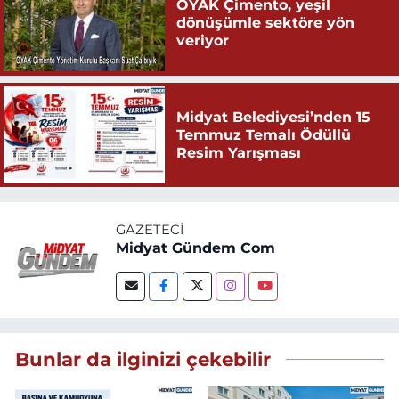
OYAK Çimento, yeşil
dönüşümle sektöre yön
veriyor
Midyat Belediyesi’nden 15
Temmuz Temalı Ödüllü
Resim Yarışması
GAZETECI
Midyat Gündem Com
Bunlar da ilginizi çekebilir