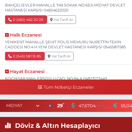
BAHÇELİEVLER MAHALLE 749.SOKAK NO:6EA MİDYAT DEVLET
HASTANESİ KARŞISI 04824622020
0 (482) 462 20 20
Yol Tarifi Al
Halk Eczanesi
YENİKENT MAHALLE ŞEHİT POLİS MEMURU NURETTİN TEKİN
CADDESİ NO:4 H YENİ DEVLET HASTANESİ KARŞISI 05455811585
0 (545) 581 15 85
Yol Tarifi Al
Hayat Eczanesi
KOÇHİSAR MAH. ERSOYLU CAD. NO:84 A 04823127449
Tüm Nöbetçi Eczaneler
0 (482) 312 74 49
Yol Tarifi Al
Değer Eczanesi
°
29
47,6704
55,0
0
%
8 MART MAHALLESİ İPEKYOLU CADDE VİKENT SİTESİ C BLOK
NO:10 II NUSAYBİN DEVLET HASTANESİ KARŞISI 04824151818
Döviz & Altın Hesaplayıcı
0 (482) 415 18 18
Yol Tarifi Al