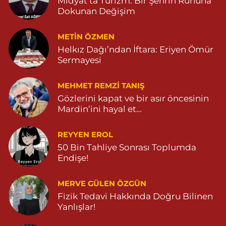
Midyat’ta Turizm: Bir Şehrin Ruhuna
Dokunan Değişim
METIN ÖZMEN
Helkız Dağı’ndan İftara: Eriyen Ömür
Sermayesi
MEHMET REMZI TANIŞ
Gözlerini kapat ve bir asır öncesinin
Mardin’ini hayal et…
REYYEN EROL
50 Bin Tahliye Sonrası Toplumda
Endişe!
MERVE GÜLEN ÖZGÜN
Fizik Tedavi Hakkında Doğru Bilinen
Yanlışlar!