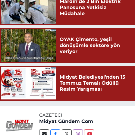
Mardin'de 2 Bin Elektrik
Panosuna Yetkisiz
Müdahale
OYAK Çimento, yeşil
dönüşümle sektöre yön
veriyor
Midyat Belediyesi’nden 15
Temmuz Temalı Ödüllü
Resim Yarışması
GAZETECI
Midyat Gündem Com