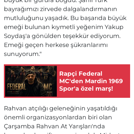
büyük bir gurura boğdu. Şanlı Türk
bayrağımızı zirvede dalgalandırmanın
mutluluğunu yaşadık. Bu başarıda büyük
emeği bulunan kıymetli yeğenim Yakup
Soydaş'a gönülden teşekkür ediyorum.
Emeği geçen herkese şükranlarımı
sunuyorum."
Rapçi Federal
MC'den Mardin 1969
Spor'a özel marş!
Rahvan atçılığı geleneğinin yaşatıldığı
önemli organizasyonlardan biri olan
Çarşamba Rahvan At Yarışları'nda