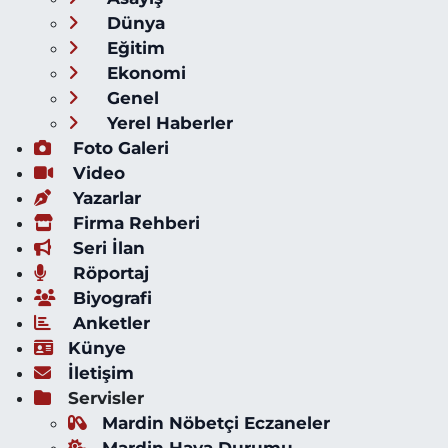
Dünya
Eğitim
Ekonomi
Genel
Yerel Haberler
Foto Galeri
Video
Yazarlar
Firma Rehberi
Seri İlan
Röportaj
Biyografi
Anketler
Künye
İletişim
Servisler
Mardin Nöbetçi Eczaneler
Mardin Hava Durumu