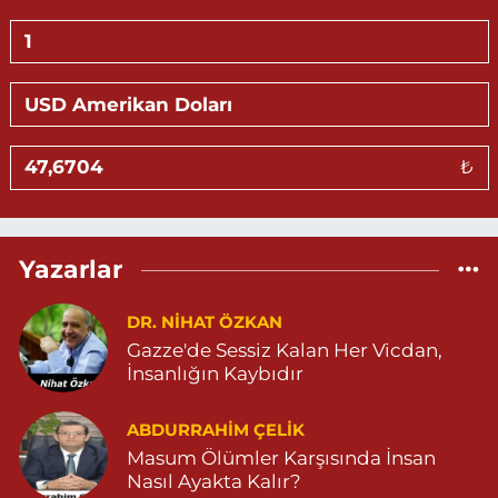
Hasan Eczanesi
KALE MAHALLE AMED 5 SOKAK NO:2 C 05303264612
0 (530) 326 46 12
Yol Tarifi Al
Gündüz Eczanesi
₺
BAHÇEBAŞI MAHALLESİ SELAHADDİN EYYÜBİ CADDE NO:39 B
04823812323
0 (482) 381 23 23
Yol Tarifi Al
Yazarlar
Aksoy Eczanesi
KAPLAN MAH. MARDİN CAD. NO:21 A 04825030197
DR. NIHAT ÖZKAN
Gazze'de Sessiz Kalan Her Vicdan,
0 (482) 503 01 97
Yol Tarifi Al
İnsanlığın Kaybıdır
Hayat Eczanesi
ABDURRAHIM ÇELİK
GÜNDOĞAN MAHALLESİ STAD CADDESİ NO:36 A 05380544155
Masum Ölümler Karşısında İnsan
0 (538) 054 41 55
Yol Tarifi Al
Nasıl Ayakta Kalır?