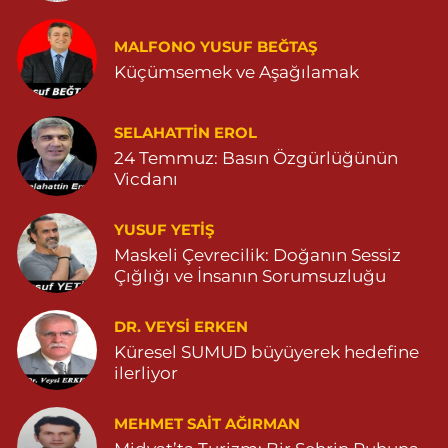
Huzur Eczanesi
MALFONO YUSUF BEĞTAŞ
GÜL MAHALLESİ VATAN CADDE NO:4A 04825912517
Küçümsemek ve Aşağılamak
0 (482) 591 25 17
Yol Tarifi Al
Dara Eczanesi
SELAHATTIN EROL
24 Temmuz: Basın Özgürlüğünün
NUR MAHALLESİ VALİ OZAN CADDESİ DIŞ KAPI NO:122G
DEVLET HASTANESİ KARŞISI (DİYARBAKIR YOLU CEPHESİ)
Vicdanı
04822125304
0 (482) 212 53 04
Yol Tarifi Al
YUSUF YETİŞ
Maskeli Çevrecilik: Doğanın Sessiz
Özdemir Eczanesi
Çığlığı ve İnsanın Sorumsuzluğu
YENİ MAHALLE 3086 SOKAK NO:4 3 04825413121
DR. VEYSI ERKEN
0 (482) 541 31 21
Yol Tarifi Al
Küresel SUMUD büyüyerek hedefine
ilerliyor
MEHMET SAIT AĞIRMAN