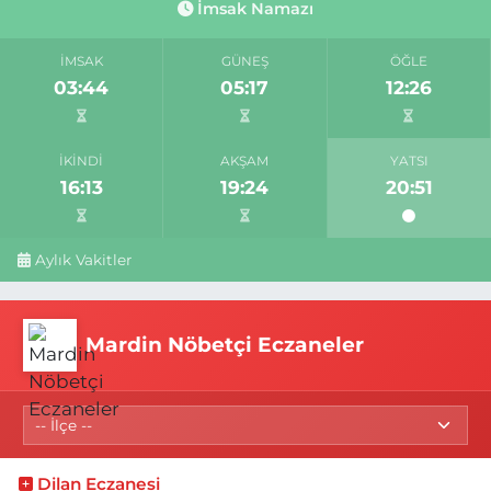
İmsak Namazı
İMSAK
GÜNEŞ
ÖĞLE
03:44
05:17
12:26
İKINDI
AKŞAM
YATSI
16:13
19:24
20:51
Aylık Vakitler
Mardin Nöbetçi Eczaneler
Dilan Eczanesi