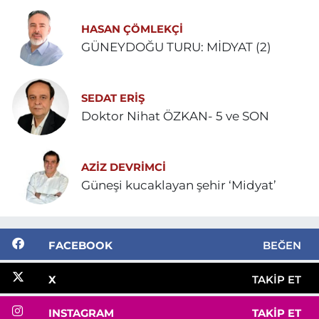
HASAN ÇÖMLEKÇİ
GÜNEYDOĞU TURU: MİDYAT (2)
SEDAT ERİŞ
Doktor Nihat ÖZKAN- 5 ve SON
AZIZ DEVRIMCI
Güneşi kucaklayan şehir ‘Midyat’
FACEBOOK
BEĞEN
X
TAKIP ET
INSTAGRAM
TAKIP ET