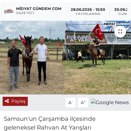
MIDYAT GÜNDEM COM
28.06.2026 - 15:50
30.06.20
GAZETECI
YAYINLANMA
GÜNC
Paylaş
-
+
A
A
Samsun'un Çarşamba ilçesinde
geleneksel Rahvan At Yarışları