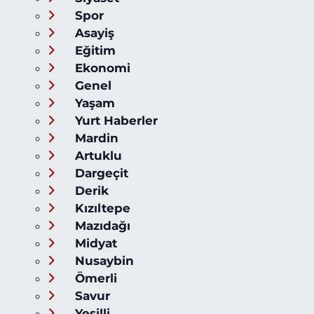
Spor
Asayiş
Eğitim
Ekonomi
Genel
Yaşam
Yurt Haberler
Mardin
Artuklu
Dargeçit
Derik
Kızıltepe
Mazıdağı
Midyat
Nusaybin
Ömerli
Savur
Yeşilli