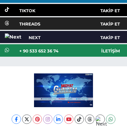
TIKTOK
TAKIP ET
THREADS
TAKIP ET
NEXT
TAKIP ET
+ 90 533 652 36 74
İLETIŞIM