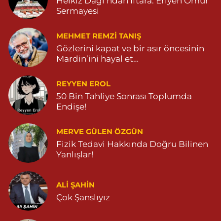
Helkız Dağı’ndan İftara: Eriyen Ömür
Sermayesi
MEHMET REMZI TANIŞ
Gözlerini kapat ve bir asır öncesinin
Mardin’ini hayal et…
REYYEN EROL
50 Bin Tahliye Sonrası Toplumda
Endişe!
MERVE GÜLEN ÖZGÜN
Fizik Tedavi Hakkında Doğru Bilinen
Yanlışlar!
ALI ŞAHİN
Çok Şanslıyız