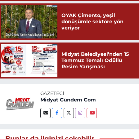
OYAK Çimento, yeşil
dönüşümle sektöre yön
veriyor
Midyat Belediyesi’nden 15
Temmuz Temalı Ödüllü
Resim Yarışması
GAZETECI
Midyat Gündem Com
Bunlar da ilginizi çekebilir