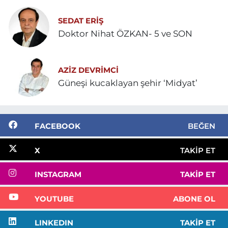
SEDAT ERİŞ
Doktor Nihat ÖZKAN- 5 ve SON
AZIZ DEVRIMCI
Güneşi kucaklayan şehir ‘Midyat’
FACEBOOK
BEĞEN
X
TAKIP ET
INSTAGRAM
TAKIP ET
YOUTUBE
ABONE OL
LINKEDIN
TAKIP ET