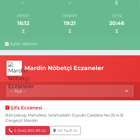
İKINDI
AKŞAM
YATSI
16:12
19:21
20:46
Aylık Vakitler
Mardin Nöbetçi Eczaneler
Şifa Eczanesi
Bahçebaşı Mahallesi, Selahaddin Eyyübi Caddesi No:35 A-B
Dargeçit Mardin
0 (546) 850 89 42
Yol Tarifi Al