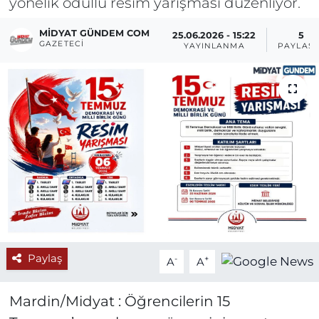
yönelik ödüllü resim yarışması düzenliyor.
MIDYAT GÜNDEM COM
25.06.2026 - 15:22
5
GAZETECI
YAYINLANMA
PAYLAŞI
Paylaş
-
+
A
A
Mardin/Midyat : Öğrencilerin 15