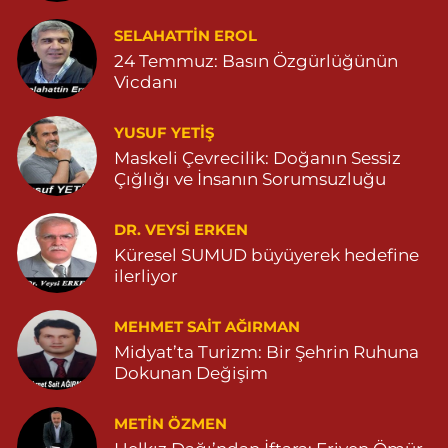
0 (482) 251 30 06
Yol Tarifi Al
SELAHATTIN EROL
Çınarbaş Eczanesi
24 Temmuz: Basın Özgürlüğünün
Bahçebaşı Mahallesi, Hanse Hatun Caddesi No:120 C Yeşilli
Vicdanı
Mardin
0 (482) 591 10 15
Yol Tarifi Al
YUSUF YETİŞ
Maskeli Çevrecilik: Doğanın Sessiz
Şahin Eczanesi
Çığlığı ve İnsanın Sorumsuzluğu
Kaplan Mahallesi, Mardin Caddesi No:25 C Savur Mardin
DR. VEYSI ERKEN
0 (555) 151 49 05
Yol Tarifi Al
Küresel SUMUD büyüyerek hedefine
ilerliyor
Özdemir Eczanesi
Yeni Mahalle, 3086.Sokak No:4 3 Ömerli Mardin
MEHMET SAIT AĞIRMAN
0 (482) 541 31 21
Yol Tarifi Al
Midyat’ta Turizm: Bir Şehrin Ruhuna
Dokunan Değişim
METIN ÖZMEN