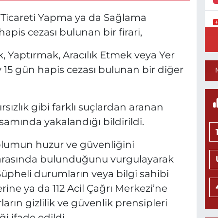
 Ticareti Yapma ya da Sağlama
apis cezası bulunan bir firari,
S
Ü
V
, Yaptırmak, Aracılık Etmek veya Yer
S
S
 15 gün hapis cezası bulunan bir diğer
rsızlık gibi farklı suçlardan aranan
C
amında yakalandığı bildirildi.
K
C
lumun huzur ve güvenliğini
 arasında bulunduğunu vurgulayarak
üpheli durumların veya bilgi sahibi
rine ya da 112 Acil Çağrı Merkezi’ne
1
M
ların gizlilik ve güvenlik prensipleri
S
İ
 ifade edildi.