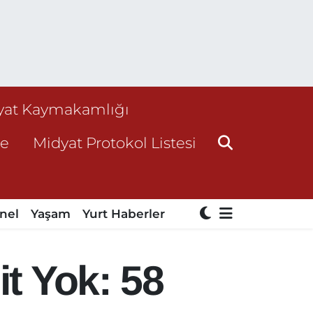
yat Kaymakamlığı
ne
Midyat Protokol Listesi
nel
Yaşam
Yurt Haberler
it Yok: 58