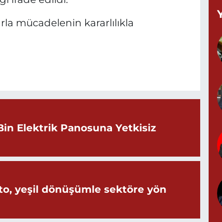
arla mücadelenin kararlılıkla
K
N
0
B
Bin Elektrik Panosuna Yetkisiz
A
S
o, yeşil dönüşümle sektöre yön
0