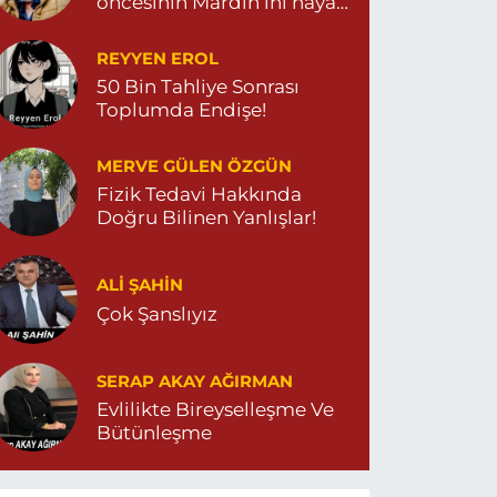
öncesinin Mardin’ini hayal
et…
REYYEN EROL
50 Bin Tahliye Sonrası
Toplumda Endişe!
MERVE GÜLEN ÖZGÜN
Fizik Tedavi Hakkında
Doğru Bilinen Yanlışlar!
ALI ŞAHİN
Çok Şanslıyız
SERAP AKAY AĞIRMAN
Evlilikte Bireyselleşme Ve
Bütünleşme