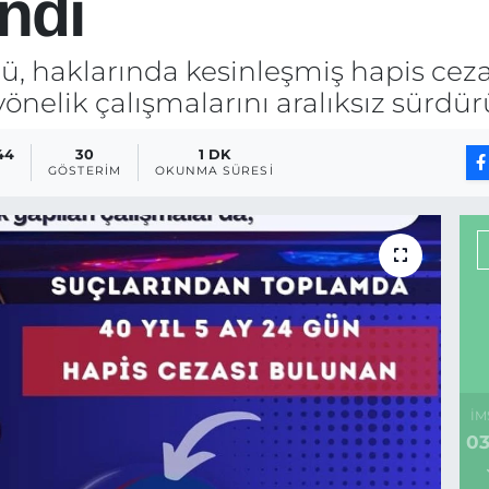
ndı
haklarında kesinleşmiş hapis cezal
önelik çalışmalarını aralıksız sürdür
:44
30
1 DK
GÖSTERIM
OKUNMA SÜRESI
İM
03