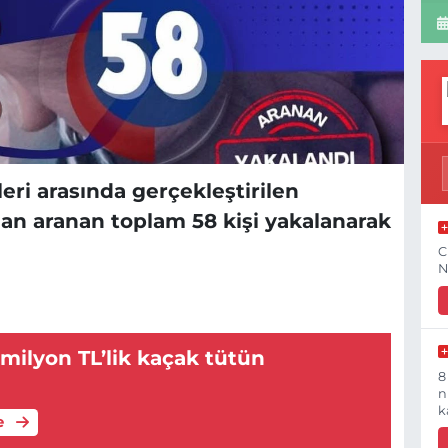
eri arasında gerçekleştirilen
dan aranan toplam 58 kişi yakalanarak
C
N
milyon TL’lik kaçak tütün
8
n
k
e