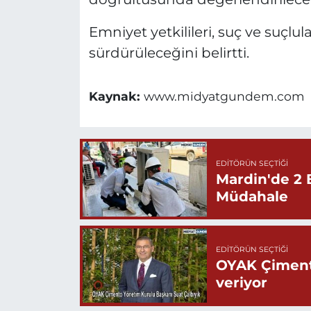
Emniyet yetkilileri, suç ve suçlul
sürdürüleceğini belirtti.
Kaynak:
www.midyatgundem.com
EDITÖRÜN SEÇTIĞI
Mardin'de 2 
Müdahale
EDITÖRÜN SEÇTIĞI
OYAK Çiment
veriyor