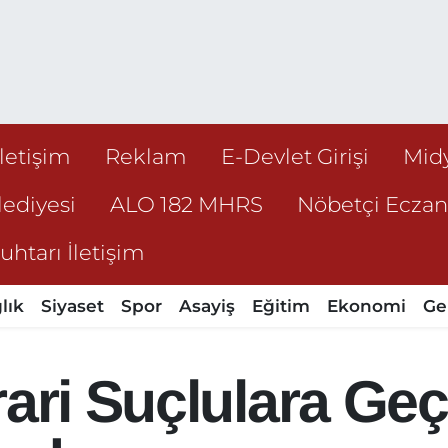
İletişim
Reklam
E-Devlet Girişi
Mid
ediyesi
ALO 182 MHRS
Nöbetçi Ecza
htarı İletişim
lık
Siyaset
Spor
Asayiş
Eğitim
Ekonomi
Ge
ari Suçlulara Geç