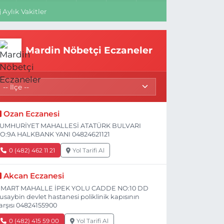
Aylık Vakitler
Mardin Nöbetçi Eczaneler
Ozan Eczanesi
UMHURİYET MAHALLESİ ATATÜRK BULVARI
O:9A HALKBANK YANI 04824621121
0 (482) 462 11 21
Yol Tarifi Al
Akcan Eczanesi
 MART MAHALLE İPEK YOLU CADDE NO:10 DD
usaybin devlet hastanesi poliklinik kapısının
arşısı 04824155900
0 (482) 415 59 00
Yol Tarifi Al