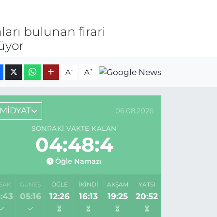
arı bulunan firari
üyor
-
+
A
A
MİDYAT
06.08.2026
SONRAKI VAKTE KALAN
04:48:4
Öğle Namazı
SAK
GÜNEŞ
ÖĞLE
İKINDI
AKŞAM
YATSI
:43
05:16
12:26
16:13
19:25
20:52