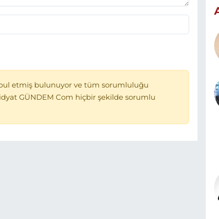
bul etmiş bulunuyor ve tüm sorumluluğu
Midyat GÜNDEM Com hiçbir şekilde sorumlu