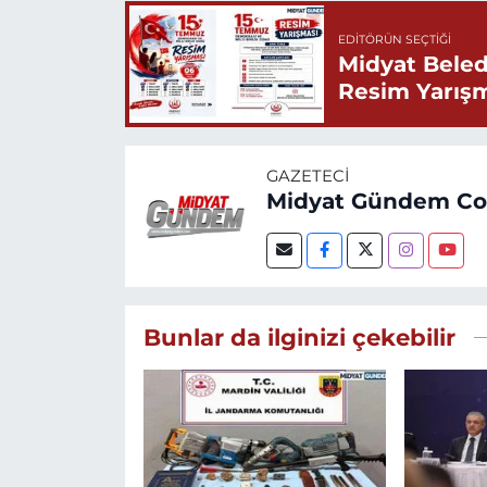
EDITÖRÜN SEÇTIĞI
Midyat Beled
Resim Yarış
GAZETECI
Midyat Gündem C
Bunlar da ilginizi çekebilir