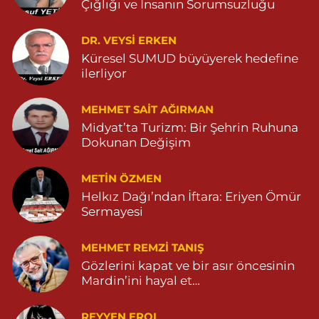
Çığlığı ve İnsanın Sorumsuzluğu
0 (482) 591 10 91
Yol Tarifi Al
DR. VEYSI ERKEN
Turan Eczanesi
Küresel SUMUD büyüyerek hedefine
TEPEBAŞI MAHALLE KISMETLİ CADDE NO:59D SAĞLIK OCAĞI
ilerliyor
YANI 04823813670
0 (482) 381 36 70
Yol Tarifi Al
MEHMET SAIT AĞIRMAN
Midyat’ta Turizm: Bir Şehrin Ruhuna
Dokunan Değişim
METIN ÖZMEN
Helkız Dağı’ndan İftara: Eriyen Ömür
Sermayesi
MEHMET REMZI TANIŞ
Gözlerini kapat ve bir asır öncesinin
Mardin’ini hayal et…
REYYEN EROL