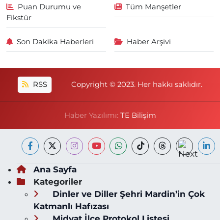
Puan Durumu ve
Tüm Manşetler
Fikstür
Son Dakika Haberleri
Haber Arşivi
RSS
Copyright © 2023. Her hakkı saklıdır.
Haber Yazılımı:
TE Bilişim
Ana Sayfa
Kategoriler
Dinler ve Diller Şehri Mardin’in Çok
Katmanlı Hafızası
Midyat İlçe Protokol Listesi