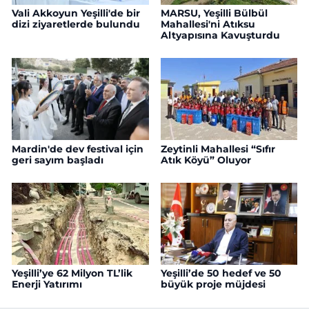
Vali Akkoyun Yeşilli'de bir
MARSU, Yeşilli Bülbül
dizi ziyaretlerde bulundu
Mahallesi'ni Atıksu
Altyapısına Kavuşturdu
Mardin'de dev festival için
Zeytinli Mahallesi “Sıfır
geri sayım başladı
Atık Köyü” Oluyor
Yeşilli’ye 62 Milyon TL’lik
Yeşilli’de 50 hedef ve 50
Enerji Yatırımı
büyük proje müjdesi