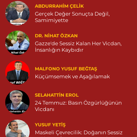
ABDURRAHIM ÇELİK
0 (482) 313 07 47
Yol Tarifi Al
Gerçek Değer Sonuçta Değil,
Samimiyette
Sarohan Eczanesi
ZEYTNPINAR MAHALLESİ ROJ CADDESİ NO:30 A derik devlet
hastanesi karşısı 05425113484
DR. NIHAT ÖZKAN
Gazze'de Sessiz Kalan Her Vicdan,
0 (542) 511 34 84
Yol Tarifi Al
İnsanlığın Kaybıdır
Eymen Eczanesi
POYRAZ MAHALLE MEVLANA SOKAK NO:5A 05343032144
MALFONO YUSUF BEĞTAŞ
Küçümsemek ve Aşağılamak
0 (534) 303 21 44
Yol Tarifi Al
Yeni Eczanesi
SELAHATTIN EROL
YENİ MAHALLE 3086 SOKAK NO:2 4 04825413156
24 Temmuz: Basın Özgürlüğünün
Vicdanı
0 (482) 541 31 56
Yol Tarifi Al
YUSUF YETİŞ
İlknur Eczanesi
Maskeli Çevrecilik: Doğanın Sessiz
GÜL MAH. VATAN CAD. NO:2A 04825911091