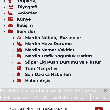
Röportaj
Biyografi
Anketler
Künye
İletişim
Servisler
Mardin Nöbetçi Eczaneler
Mardin Hava Durumu
Mardin Namaz Vakitleri
Mardin Trafik Yoğunluk Haritası
Süper Lig Puan Durumu ve Fikstür
Tüm Manşetler
Son Dakika Haberleri
Haber Arşivi
En iyi site deneyimi sağlamak için çerezlerden
faydalanıyoruz. Detaylar için lütfen tıklayın.
Tamam
Mardin Kızıltepe Meclis
10:42