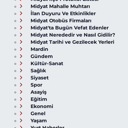
Midyat Mahalle Muhtarı
İlan Duyuru Ve Etkinlikler
Midyat Otobüs Firmaları
Midyat'ta Bugün Vefat Edenler
Midyat Nerededir ve Nasıl Gidilir?
Midyat Tarihi ve Gezilecek Yerleri
Mardin
Gündem
Kültür-Sanat
Sağlık
Siyaset
Spor
Asayiş
Eğitim
Ekonomi
Genel
Yaşam
Yurt Haberler