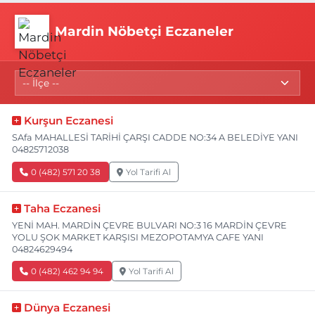
Mardin Nöbetçi Eczaneler
Kurşun Eczanesi
SAfa MAHALLESİ TARİHİ ÇARŞI CADDE NO:34 A BELEDİYE YANI
04825712038
0 (482) 571 20 38
Yol Tarifi Al
Taha Eczanesi
YENİ MAH. MARDİN ÇEVRE BULVARI NO:3 16 MARDİN ÇEVRE
YOLU ŞOK MARKET KARŞISI MEZOPOTAMYA CAFE YANI
04824629494
0 (482) 462 94 94
Yol Tarifi Al
Dünya Eczanesi