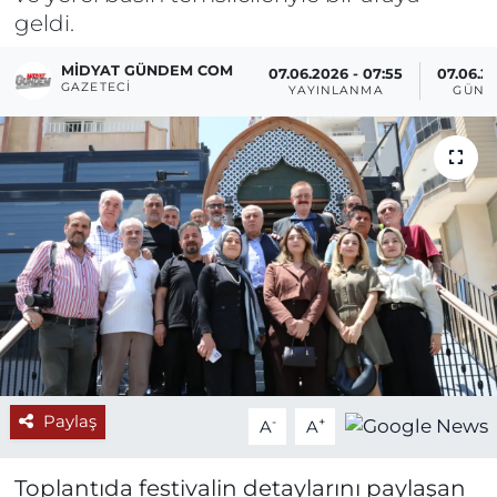
geldi.
MIDYAT GÜNDEM COM
07.06.2026 - 07:55
07.06.20
GAZETECI
YAYINLANMA
GÜNC
Paylaş
-
+
A
A
Toplantıda festivalin detaylarını paylaşan