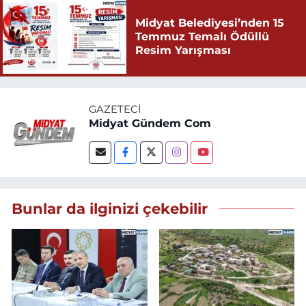
Midyat Belediyesi’nden 15
Temmuz Temalı Ödüllü
Resim Yarışması
GAZETECI
Midyat Gündem Com
Bunlar da ilginizi çekebilir