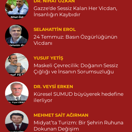
DR. NIHAT ÖZKAN
Gazze'de Sessiz Kalan Her Vicdan,
Yeni Şifa Eczanesi
İnsanlığın Kaybıdır
13 MART MAHALLESİ ŞEHİT M.REMZİ YERSEL CADDESİ NO:3 G
ÖZEL MARDİN PARK HASTANESİ KARŞISI 04822131171
SELAHATTIN EROL
0 (482) 213 11 71
Yol Tarifi Al
24 Temmuz: Basın Özgürlüğünün
Vicdanı
Serhat Eczanesi
ZEYTİNPINAR MAH.ROJ CAD. DEVLET HASTANESİ KARŞISI NO:11
YUSUF YETİŞ
04822513006
Maskeli Çevrecilik: Doğanın Sessiz
0 (482) 251 30 06
Yol Tarifi Al
Çığlığı ve İnsanın Sorumsuzluğu
Çınarbaş Eczanesi
DR. VEYSI ERKEN
BAHÇEBAŞI MAHALLESİ HANSEHATUN CADDE NO:120 C
Küresel SUMUD büyüyerek hedefine
04825911015
ilerliyor
0 (482) 591 10 15
Yol Tarifi Al
MEHMET SAIT AĞIRMAN
Midyat’ta Turizm: Bir Şehrin Ruhuna
Şahin Eczanesi
Dokunan Değişim
KAPLAN MAHALLESİ MARDİN CADDESİ NO:25 C 05551514905