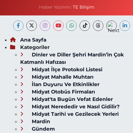
Haber Yazılımı:
TE Bilişim
Ana Sayfa
Kategoriler
Dinler ve Diller Şehri Mardin’in Çok
Katmanlı Hafızası
Midyat İlçe Protokol Listesi
Midyat Mahalle Muhtarı
İlan Duyuru Ve Etkinlikler
Midyat Otobüs Firmaları
Midyat'ta Bugün Vefat Edenler
Midyat Nerededir ve Nasıl Gidilir?
Midyat Tarihi ve Gezilecek Yerleri
Mardin
Gündem