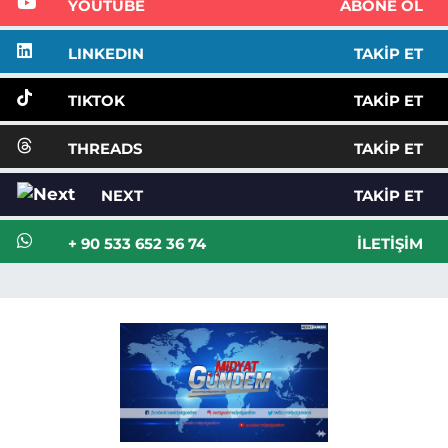
YOUTUBE
ABONE OL
LINKEDIN
TAKIP ET
TIKTOK
TAKIP ET
THREADS
TAKIP ET
NEXT
TAKIP ET
+ 90 533 652 36 74
İLETIŞIM