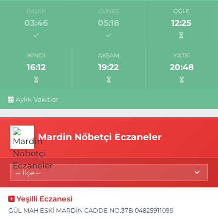
İMSAK
GÜNEŞ
ÖĞLE
03:46
05:18
12:25
İKINDI
AKŞAM
YATSI
16:12
19:22
20:48
Aylık Vakitler
Mardin Nöbetçi Eczaneler
Yeşilli Eczanesi
GÜL MAH ESKİ MARDİN CADDE NO:37B 04825911099