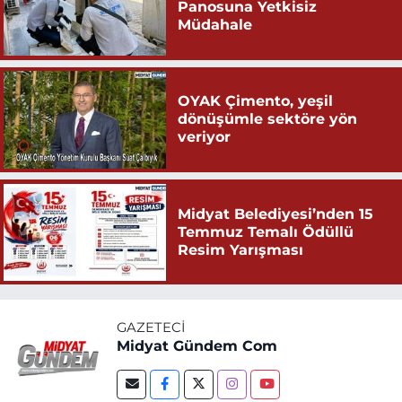
Panosuna Yetkisiz
Müdahale
OYAK Çimento, yeşil
dönüşümle sektöre yön
veriyor
Midyat Belediyesi’nden 15
Temmuz Temalı Ödüllü
Resim Yarışması
GAZETECI
Midyat Gündem Com