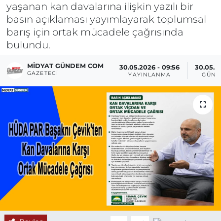
yaşanan kan davalarına ilişkin yazılı bir
basın açıklaması yayımlayarak toplumsal
barış için ortak mücadele çağrısında
bulundu.
MIDYAT GÜNDEM COM
30.05.2026 - 09:56
30.05.20
GAZETECI
YAYINLANMA
GÜNC