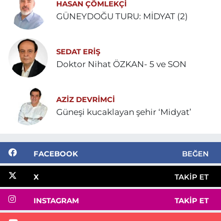
HASAN ÇÖMLEKÇİ
GÜNEYDOĞU TURU: MİDYAT (2)
SEDAT ERİŞ
Doktor Nihat ÖZKAN- 5 ve SON
AZIZ DEVRIMCI
Güneşi kucaklayan şehir ‘Midyat’
FACEBOOK
BEĞEN
X
TAKIP ET
INSTAGRAM
TAKIP ET