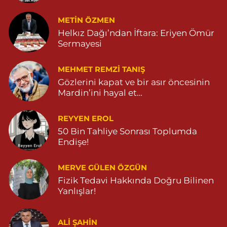
0 (555) 151 49 05
Yol Tarifi Al
METIN ÖZMEN
Helkız Dağı’ndan İftara: Eriyen Ömür
Özdemir Eczanesi
Sermayesi
YENİ MAHALLE 3086 SOKAK NO:4 3 04825413121
0 (482) 541 31 21
Yol Tarifi Al
MEHMET REMZI TANIŞ
Gözlerini kapat ve bir asır öncesinin
Mardin’ini hayal et…
REYYEN EROL
50 Bin Tahliye Sonrası Toplumda
Endişe!
MERVE GÜLEN ÖZGÜN
Fizik Tedavi Hakkında Doğru Bilinen
Yanlışlar!
ALI ŞAHİN