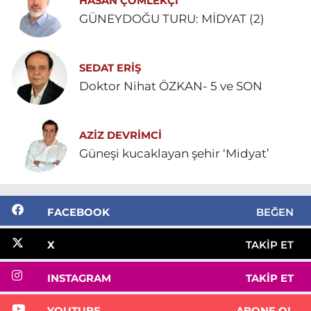
HASAN ÇÖMLEKÇİ
GÜNEYDOĞU TURU: MİDYAT (2)
SEDAT ERİŞ
Doktor Nihat ÖZKAN- 5 ve SON
AZIZ DEVRIMCI
Güneşi kucaklayan şehir ‘Midyat’
FACEBOOK
BEĞEN
X
TAKIP ET
INSTAGRAM
TAKIP ET