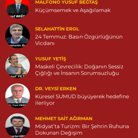
POYRAZ MAHALLE MEVLANA SOKAK NO:5A 05343032144
MALFONO YUSUF BEĞTAŞ
Küçümsemek ve Aşağılamak
0 (534) 303 21 44
Yol Tarifi Al
Yeni Eczanesi
SELAHATTIN EROL
YENİ MAHALLE 3086 SOKAK NO:2 4 04825413156
24 Temmuz: Basın Özgürlüğünün
Vicdanı
0 (482) 541 31 56
Yol Tarifi Al
YUSUF YETİŞ
İlknur Eczanesi
Maskeli Çevrecilik: Doğanın Sessiz
GÜL MAH. VATAN CAD. NO:2A 04825911091
Çığlığı ve İnsanın Sorumsuzluğu
0 (482) 591 10 91
Yol Tarifi Al
DR. VEYSI ERKEN
Turan Eczanesi
Küresel SUMUD büyüyerek hedefine
TEPEBAŞI MAHALLE KISMETLİ CADDE NO:59D SAĞLIK OCAĞI
ilerliyor
YANI 04823813670
0 (482) 381 36 70
Yol Tarifi Al
MEHMET SAIT AĞIRMAN
Midyat’ta Turizm: Bir Şehrin Ruhuna
Dokunan Değişim