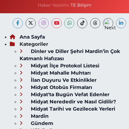
Haber Yazılımı:
TE Bilişim
Ana Sayfa
Kategoriler
Dinler ve Diller Şehri Mardin’in Çok
Katmanlı Hafızası
Midyat İlçe Protokol Listesi
Midyat Mahalle Muhtarı
İlan Duyuru Ve Etkinlikler
Midyat Otobüs Firmaları
Midyat'ta Bugün Vefat Edenler
Midyat Nerededir ve Nasıl Gidilir?
Midyat Tarihi ve Gezilecek Yerleri
Mardin
Gündem