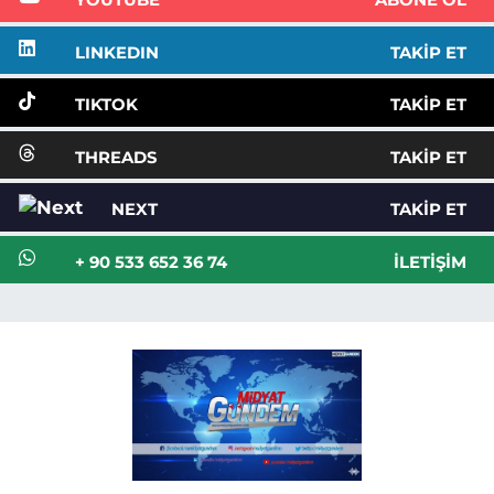
YOUTUBE
ABONE OL
LINKEDIN
TAKIP ET
TIKTOK
TAKIP ET
THREADS
TAKIP ET
NEXT
TAKIP ET
+ 90 533 652 36 74
İLETIŞIM