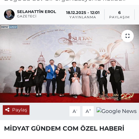
SELAHATTIN EROL
18.12.2025 - 12:01
6
GAZETECI
YAYINLANMA
PAYLAŞIM
Paylaş
-
+
A
A
MİDYAT GÜNDEM COM ÖZEL HABERİ