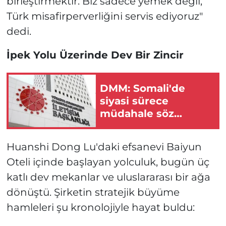
birleştirmektir. Biz sadece yemek değil,
Türk misafirperverliğini servis ediyoruz"
dedi.
İpek Yolu Üzerinde Dev Bir Zincir
DMM: Somali'de
siyasi sürece
müdahale söz
konusu değil
Huanshi Dong Lu'daki efsanevi Baiyun
Oteli içinde başlayan yolculuk, bugün üç
katlı dev mekanlar ve uluslararası bir ağa
dönüştü. Şirketin stratejik büyüme
hamleleri şu kronolojiyle hayat buldu: