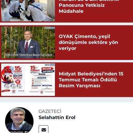
Panosuna Yetkisiz
Müdahale
OYAK Çimento, yeşil
dönüşümle sektöre yön
veriyor
Midyat Belediyesi’nden 15
Temmuz Temalı Ödüllü
Resim Yarışması
GAZETECI
Selahattin Erol