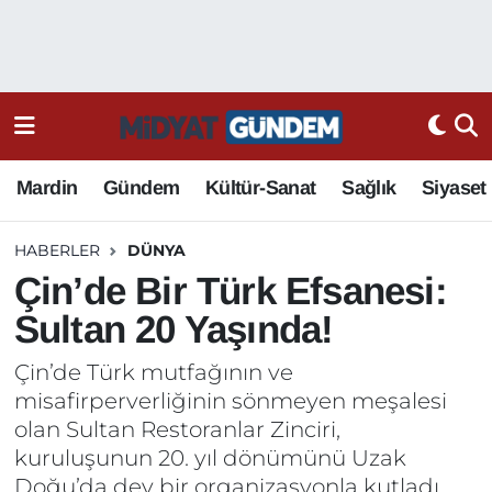
Mardin
Gündem
Kültür-Sanat
Sağlık
Siyaset
HABERLER
DÜNYA
Çin’de Bir Türk Efsanesi:
Sultan 20 Yaşında!
Çin’de Türk mutfağının ve
misafirperverliğinin sönmeyen meşalesi
olan Sultan Restoranlar Zinciri,
kuruluşunun 20. yıl dönümünü Uzak
Doğu’da dev bir organizasyonla kutladı.