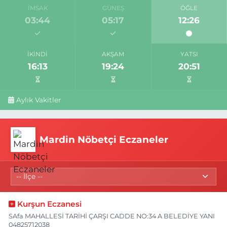
İMSAK
GÜNEŞ
ÖĞLE
03:44
05:17
12:26
İKINDI
AKŞAM
YATSI
16:13
19:24
20:51
Aylık Vakitler
Mardin Nöbetçi Eczaneler
Kurşun Eczanesi
SAfa MAHALLESİ TARİHİ ÇARŞI CADDE NO:34 A BELEDİYE YANI
04825712038