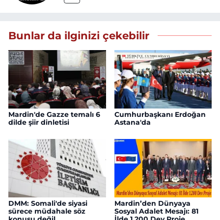
Bunlar da ilginizi çekebilir
Mardin'de Gazze temalı 6
Cumhurbaşkanı Erdoğan
dilde şiir dinletisi
Astana'da
DMM: Somali'de siyasi
Mardin’den Dünyaya
sürece müdahale söz
Sosyal Adalet Mesajı: 81
konusu değil
İlde 1.200 Dev Proje