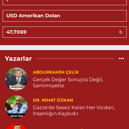
Göktürk Eczanesi
ÖZEL CİHANPOL HASTANESİ YANI YENİKENT MAHALLESİ 20.
CADDE NO:4 B. ÖZEL CİHANPOL HASTANESİ YANI-YENİKENT
MAHALLESİ 04825026482
₺
0 (482) 502 64 82
Yol Tarifi Al
Sevlim Eczanesi
Yazarlar
YENİ MAHALLE 514 SOKAK NO:36 ÇEÇEN MEZARLIĞININ 300
METRE ARKASI YENİ MAHALLE ASM KARŞISI 04823130747
ABDURRAHIM ÇELİK
0 (482) 313 07 47
Yol Tarifi Al
Gerçek Değer Sonuçta Değil,
Samimiyette
Sarohan Eczanesi
ZEYTNPINAR MAHALLESİ ROJ CADDESİ NO:30 A derik devlet
hastanesi karşısı 05425113484
DR. NIHAT ÖZKAN
Gazze'de Sessiz Kalan Her Vicdan,
0 (542) 511 34 84
Yol Tarifi Al
İnsanlığın Kaybıdır
Eymen Eczanesi