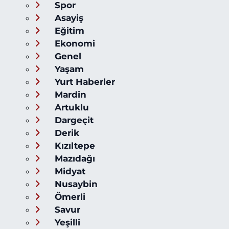
Spor
Asayiş
Eğitim
Ekonomi
Genel
Yaşam
Yurt Haberler
Mardin
Artuklu
Dargeçit
Derik
Kızıltepe
Mazıdağı
Midyat
Nusaybin
Ömerli
Savur
Yeşilli