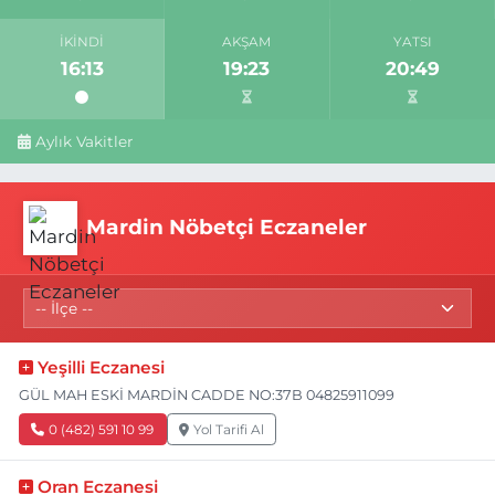
İKINDI
AKŞAM
YATSI
16:13
19:23
20:49
Aylık Vakitler
Mardin Nöbetçi Eczaneler
Yeşilli Eczanesi
GÜL MAH ESKİ MARDİN CADDE NO:37B 04825911099
0 (482) 591 10 99
Yol Tarifi Al
Oran Eczanesi