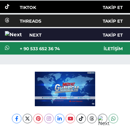
TIKTOK
TAKIP ET
THREADS
TAKIP ET
NEXT
TAKIP ET
+ 90 533 652 36 74
İLETIŞIM