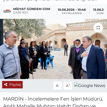
MIDYAT GÜNDEM COM
10.06.2026 - 10:46
13.06.20
GAZETECI
YAYINLANMA
GÜNC
Paylaş
-
+
A
A
MARDİN - İncelemelere Fen İşleri Müdürü,
Anıtlı Mahalle Muhtarı Habib Doğan ve