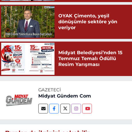
OYAK Çimento, yeşil
dönüşümle sektöre yön
veriyor
Midyat Belediyesi’nden 15
Temmuz Temalı Ödüllü
Resim Yarışması
GAZETECI
Midyat Gündem Com