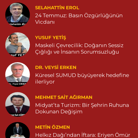
Demhat Eczanesi
SELAHATTIN EROL
POYRAZ MAHALLE MARDİN-DİYARBAKIR CADDE NO:94B
24 Temmuz: Basın Özgürlüğünün
04825112785
Vicdanı
0 (482) 511 27 85
Yol Tarifi Al
YUSUF YETİŞ
Ömerli Eczanesi
Maskeli Çevrecilik: Doğanın Sessiz
Çığlığı ve İnsanın Sorumsuzluğu
YENİ MAHALLE HASTANE CADDESİ 3086 SOKAK NO:7 2
04825413333
0 (482) 541 33 33
Yol Tarifi Al
DR. VEYSI ERKEN
Küresel SUMUD büyüyerek hedefine
ilerliyor
Büşra Eczanesi
BAHÇEBAŞI MAHALLESİ 1 MAYIS BULVARI NO:21 BAHÇEBAŞI
SAĞLIK OCAĞI YANI 04823812379
MEHMET SAIT AĞIRMAN
Midyat’ta Turizm: Bir Şehrin Ruhuna
0 (482) 381 23 79
Yol Tarifi Al
Dokunan Değişim
Yavuz Eczanesi
METIN ÖZMEN
MARDİN CADDE NO:20A 04825712234
Helkız Dağı’ndan İftara: Eriyen Ömür
0 (482) 571 22 34
Yol Tarifi Al