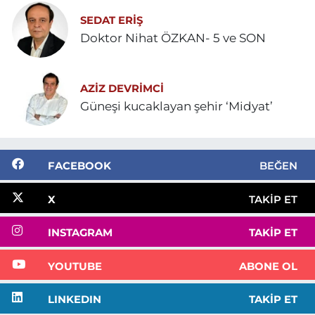
SEDAT ERİŞ
Doktor Nihat ÖZKAN- 5 ve SON
AZIZ DEVRIMCI
Güneşi kucaklayan şehir ‘Midyat’
FACEBOOK
BEĞEN
X
TAKIP ET
INSTAGRAM
TAKIP ET
YOUTUBE
ABONE OL
LINKEDIN
TAKIP ET