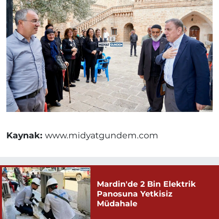
Kaynak:
www.midyatgundem.com
Mardin'de 2 Bin Elektrik
Panosuna Yetkisiz
Müdahale