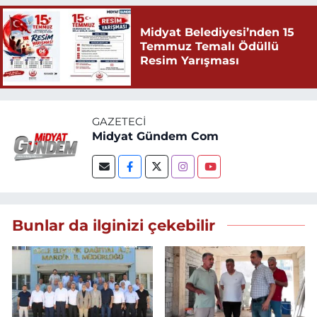
Midyat Belediyesi’nden 15
Temmuz Temalı Ödüllü
Resim Yarışması
GAZETECI
Midyat Gündem Com
Bunlar da ilginizi çekebilir