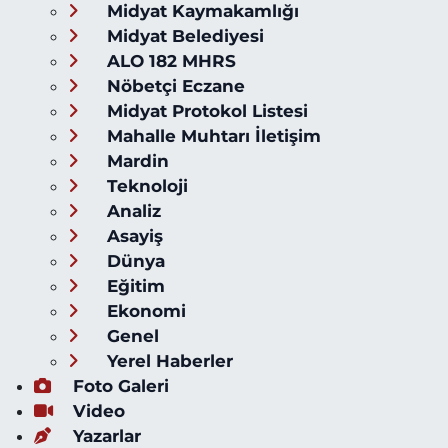
Midyat Kaymakamlığı
Midyat Belediyesi
ALO 182 MHRS
Nöbetçi Eczane
Midyat Protokol Listesi
Mahalle Muhtarı İletişim
Mardin
Teknoloji
Analiz
Asayiş
Dünya
Eğitim
Ekonomi
Genel
Yerel Haberler
Foto Galeri
Video
Yazarlar