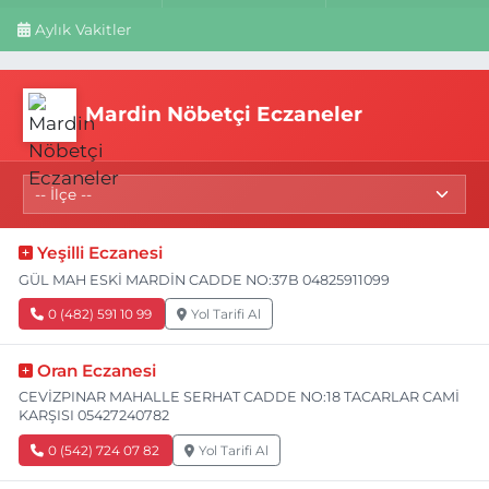
Aylık Vakitler
Mardin Nöbetçi Eczaneler
Yeşilli Eczanesi
GÜL MAH ESKİ MARDİN CADDE NO:37B 04825911099
0 (482) 591 10 99
Yol Tarifi Al
Oran Eczanesi
CEVİZPINAR MAHALLE SERHAT CADDE NO:18 TACARLAR CAMİ
KARŞISI 05427240782
0 (542) 724 07 82
Yol Tarifi Al