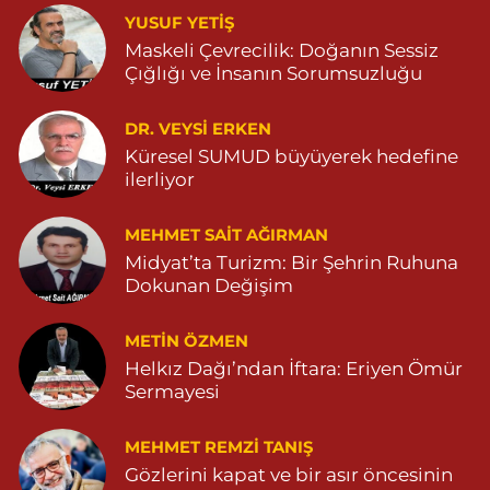
YUSUF YETİŞ
Ömerli Eczanesi
Maskeli Çevrecilik: Doğanın Sessiz
Çığlığı ve İnsanın Sorumsuzluğu
YENİ MAHALLE HASTANE CADDESİ 3086 SOKAK NO:7 2
04825413333
0 (482) 541 33 33
Yol Tarifi Al
DR. VEYSI ERKEN
Küresel SUMUD büyüyerek hedefine
ilerliyor
Büşra Eczanesi
BAHÇEBAŞI MAHALLESİ 1 MAYIS BULVARI NO:21 BAHÇEBAŞI
SAĞLIK OCAĞI YANI 04823812379
MEHMET SAIT AĞIRMAN
Midyat’ta Turizm: Bir Şehrin Ruhuna
0 (482) 381 23 79
Yol Tarifi Al
Dokunan Değişim
Yavuz Eczanesi
METIN ÖZMEN
MARDİN CADDE NO:20A 04825712234
Helkız Dağı’ndan İftara: Eriyen Ömür
0 (482) 571 22 34
Yol Tarifi Al
Sermayesi
MEHMET REMZI TANIŞ
Gözlerini kapat ve bir asır öncesinin