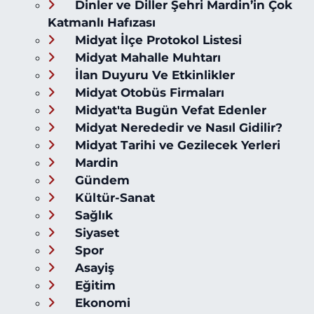
Dinler ve Diller Şehri Mardin’in Çok
Katmanlı Hafızası
Midyat İlçe Protokol Listesi
Midyat Mahalle Muhtarı
İlan Duyuru Ve Etkinlikler
Midyat Otobüs Firmaları
Midyat'ta Bugün Vefat Edenler
Midyat Nerededir ve Nasıl Gidilir?
Midyat Tarihi ve Gezilecek Yerleri
Mardin
Gündem
Kültür-Sanat
Sağlık
Siyaset
Spor
Asayiş
Eğitim
Ekonomi