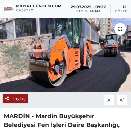
MIDYAT GÜNDEM COM
29.07.2025 - 09:27
12
GAZETECI
YAYINLANMA
GÖSTER
Paylaş
-
+
A
A
MARDİN -
Mardin Büyükşehir
Belediyesi Fen İşleri Daire Başkanlığı,