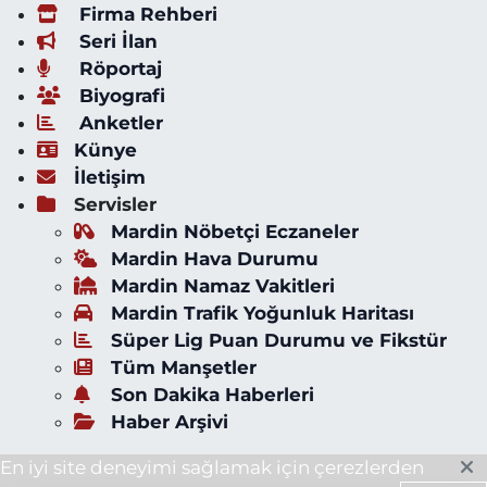
Firma Rehberi
Seri İlan
Röportaj
Biyografi
Anketler
Künye
İletişim
Servisler
Mardin Nöbetçi Eczaneler
Mardin Hava Durumu
Mardin Namaz Vakitleri
Mardin Trafik Yoğunluk Haritası
Süper Lig Puan Durumu ve Fikstür
Tüm Manşetler
Son Dakika Haberleri
Haber Arşivi
En iyi site deneyimi sağlamak için çerezlerden