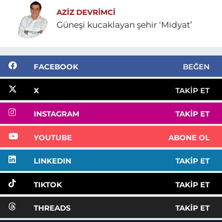
AZIZ DEVRIMCI
Güneşi kucaklayan şehir ‘Midyat’
FACEBOOK
BEĞEN
X
TAKIP ET
INSTAGRAM
TAKIP ET
YOUTUBE
ABONE OL
LINKEDIN
TAKIP ET
TIKTOK
TAKIP ET
THREADS
TAKIP ET