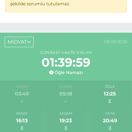
şekilde sorumlu tutulamaz.
MİDYAT
08.08.2026
SONRAKI VAKTE KALAN
01:39:59
Öğle Namazı
İMSAK
GÜNEŞ
ÖĞLE
03:45
05:18
12:25
İKINDI
AKŞAM
YATSI
16:13
19:23
20:49