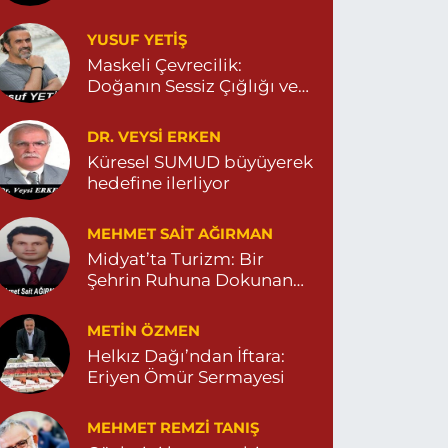
YUSUF YETİŞ
Dara Eczanesi
Maskeli Çevrecilik:
UR MAHALLESİ VALİ OZAN CADDESİ DIŞ KAPI
Doğanın Sessiz Çığlığı ve
O:122G DEVLET HASTANESİ KARŞISI
DİYARBAKIR YOLU CEPHESİ) 04822125304
İnsanın Sorumsuzluğu
0 (482) 212 53 04
Yol Tarifi Al
DR. VEYSI ERKEN
Küresel SUMUD büyüyerek
hedefine ilerliyor
Özdemir Eczanesi
ENİ MAHALLE 3086 SOKAK NO:4 3 04825413121
MEHMET SAIT AĞIRMAN
0 (482) 541 31 21
Yol Tarifi Al
Midyat’ta Turizm: Bir
Şehrin Ruhuna Dokunan
Değişim
METIN ÖZMEN
Helkız Dağı’ndan İftara:
Eriyen Ömür Sermayesi
MEHMET REMZI TANIŞ