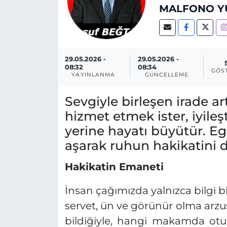
MALFONO Y
29.05.2026 -
29.05.2026 -
08:32
08:34
GÖS
YAYINLANMA
GÜNCELLEME
Sevgiyle birleşen irade 
hizmet etmek ister, iyile
yerine hayatı büyütür. Eg
aşarak ruhun hakikatini 
Hakikatin Emaneti
İnsan çağımızda yalnızca bilgi 
servet, ün ve görünür olma arzu
bildiğiyle, hangi makamda otur