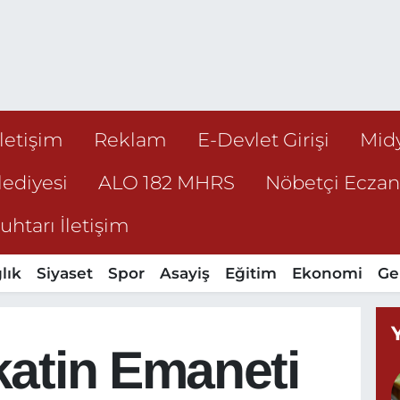
İletişim
Reklam
E-Devlet Girişi
Mid
ediyesi
ALO 182 MHRS
Nöbetçi Ecza
htarı İletişim
lık
Siyaset
Spor
Asayiş
Eğitim
Ekonomi
Ge
katin Emaneti