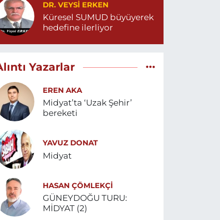
DR. VEYSI ERKEN
Küresel SUMUD büyüyerek
hedefine ilerliyor
Alıntı Yazarlar
EREN AKA
Midyat’ta ‘Uzak Şehir’
bereketi
YAVUZ DONAT
Midyat
HASAN ÇÖMLEKÇİ
GÜNEYDOĞU TURU:
MİDYAT (2)