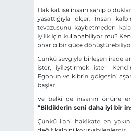
Hakikat ise insanı sahip olduklar
yaşattığıyla ölçer. İnsan kal
tevazusunu kaybetmeden kalabi
iyilik için kullanabiliyor mu? Ken
onarıcı bir güce dönüştürebiliy
Çünkü sevgiyle birleşen irade 
ister, iyileştirmek ister. Ke
Egonun ve kibrin gölgesini aşa
başlar.
Ve belki de insanın önüne en 
“Bildiklerin seni daha iyi bir i
Çünkü ilahi hakikate en yakın
değil; kalbini koruyabilenlerdir.