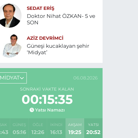
SEDAT ERİŞ
Doktor Nihat ÖZKAN- 5 ve
SON
AZIZ DEVRIMCI
Güneşi kucaklayan şehir
‘Midyat’
MİDYAT
06.08.2026
SONRAKI VAKTE KALAN
00:15:35
Yatsı Namazı
SAK
GÜNEŞ
ÖĞLE
İKINDI
AKŞAM
YATSI
:43
05:16
12:26
16:13
19:25
20:52