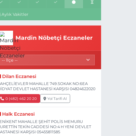
Aylık Vakitler
Mardin Nöbetçi Eczaneler
Dilan Eczanesi
AHÇELİEVLER MAHALLE 749.SOKAK NO:6EA
İDYAT DEVLET HASTANESİ KARŞISI 04824622020
0 (482) 462 20 20
Yol Tarifi Al
Halk Eczanesi
ENİKENT MAHALLE ŞEHİT POLİS MEMURU
URETTİN TEKİN CADDESİ NO:4 H YENİ DEVLET
ASTANESİ KARŞISI 05455811585