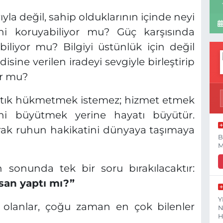
ıyla değil, sahip olduklarının içinde neyi
bini koruyabiliyor mu? Güç karşısında
liyor mu? Bilgiyi üstünlük için değil
disine verilen iradeyi sevgiyle birleştirip
or mu?
artık hükmetmek istemez; hizmet etmek
ndini büyütmek yerine hayatı büyütür.
rak ruhun hakikatini dünyaya taşımaya
B
M
sonunda tek bir soru bırakılacaktır:
nsan yaptı mı?”
Y
 olanlar, çoğu zaman en çok bilenler
N
H