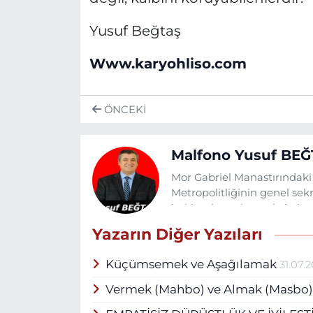
Yusuf Beğtaş
Www.karyohliso.com
ÖNCEKI
Malfono Yusuf BEĞ
Mor Gabriel Manastırındaki 
Metropolitliğinin genel sekr
hakkında toplumsal algılam
Edebiyatçıları ve Yazarları Bi
Yazarın Diğer Yazıları
Edebiyatı Derneğinin başkanı
yayınlanmış üç adet edebi k
Küçümsemek ve Aşağılamak
31.07.
Süryanice edebi yazıları -yu
yayınlanmaktadır. İngilizce
Vermek (Mahbo) ve Almak (Masbo): 
İngilizce, Arapça dillerind