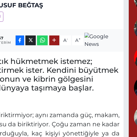
USUF BEĞTAŞ
57
-
+
A
A
TERIM
artık hükmetmek istemez;
ştirmek ister. Kendini büyütmek
onun ve kibrin gölgesini
dünyaya taşımaya başlar.
biriktirmiyor; aynı zamanda güç, makam,
su da biriktiriyor. Çoğu zaman ne kadar
duğuyla, kaç kişiyi yönettiğiyle ya da