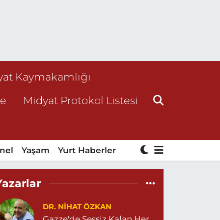
yat Kaymakamlığı
ne
Midyat Protokol Listesi
nel
Yaşam
Yurt Haberler
Yazarlar
DR. NIHAT ÖZKAN
Gazze'de Sessiz Kalan Her