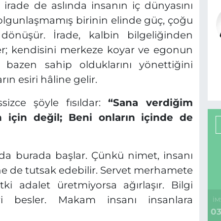
 irade de aslında insanın iç dünyasını
i olgunlaşmamış birinin elinde güç, çoğu
üşür. İrade, kalbin bilgeliğinden
r; kendisini merkeze koyar ve egonun
 bazen sahip olduklarını yönettiğini
n esiri hâline gelir.
sizce şöyle fısıldar:
“Sana verdiğim
n için değil; Beni onların içinde de
 da burada başlar. Çünkü nimet, insanı
ine de tutsak edebilir. Servet merhamete
i adalet üretmiyorsa ağırlaşır. Bilgi
i besler. Makam insanı insanlara
İM
03