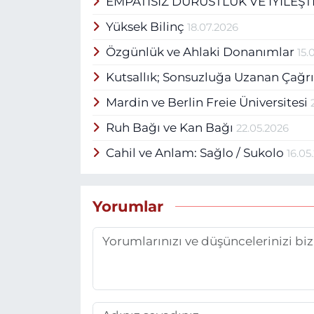
EMPATİSİZ DÜRÜSTLÜK VE İYİLEŞ
yazarı ve editörüdür. Kitap
ve tazelenme aracı olarak gö
Yüksek Bilinç
18.07.2026
sevgiyle bütünleşmesinin ge
yapmakta ve toplumsal al
Özgünlük ve Ahlaki Donanımlar
15.
Kutsallık; Sonsuzluğa Uzanan Çağr
Mardin ve Berlin Freie Üniversitesi
Ruh Bağı ve Kan Bağı
22.05.2026
16.05
Yorumlar