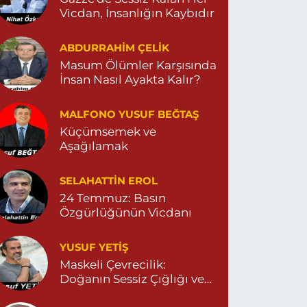
Vicdan, İnsanlığın Kaybıdır
ABDURRAHIM ÇELİK
Masum Ölümler Karşısında
İnsan Nasıl Ayakta Kalır?
MALFONO YUSUF BEĞTAŞ
Küçümsemek ve
Aşağılamak
SELAHATTIN EROL
24 Temmuz: Basın
Özgürlüğünün Vicdanı
YUSUF YETİŞ
Maskeli Çevrecilik:
Doğanın Sessiz Çığlığı ve
İnsanın Sorumsuzluğu