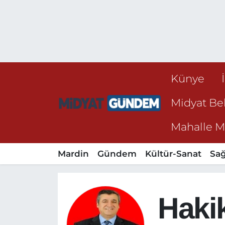
Künye
Midyat Bel
Mahalle Mu
Mardin
Gündem
Kültür-Sanat
Sağ
Haki