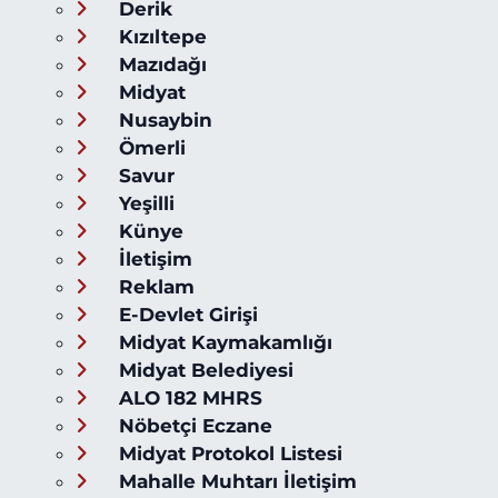
Derik
Kızıltepe
Mazıdağı
Midyat
Nusaybin
Ömerli
Savur
Yeşilli
Künye
İletişim
Reklam
E-Devlet Girişi
Midyat Kaymakamlığı
Midyat Belediyesi
ALO 182 MHRS
Nöbetçi Eczane
Midyat Protokol Listesi
Mahalle Muhtarı İletişim