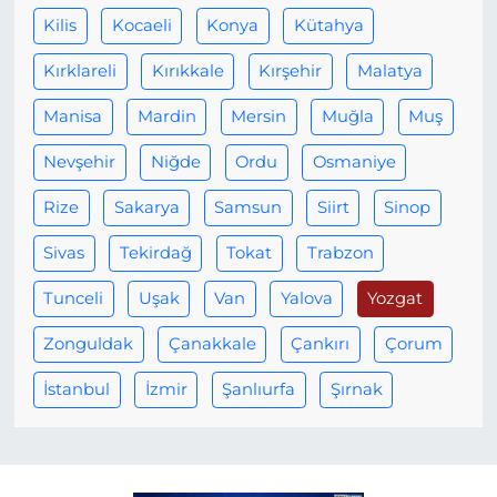
Kilis
Kocaeli
Konya
Kütahya
Kırklareli
Kırıkkale
Kırşehir
Malatya
Manisa
Mardin
Mersin
Muğla
Muş
Nevşehir
Niğde
Ordu
Osmaniye
Rize
Sakarya
Samsun
Siirt
Sinop
Sivas
Tekirdağ
Tokat
Trabzon
Tunceli
Uşak
Van
Yalova
Yozgat
Zonguldak
Çanakkale
Çankırı
Çorum
İstanbul
İzmir
Şanlıurfa
Şırnak