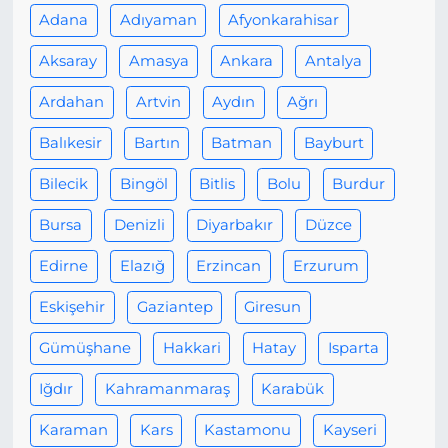
Adana
Adıyaman
Afyonkarahisar
Aksaray
Amasya
Ankara
Antalya
Ardahan
Artvin
Aydın
Ağrı
Balıkesir
Bartın
Batman
Bayburt
Bilecik
Bingöl
Bitlis
Bolu
Burdur
Bursa
Denizli
Diyarbakır
Düzce
Edirne
Elazığ
Erzincan
Erzurum
Eskişehir
Gaziantep
Giresun
Gümüşhane
Hakkari
Hatay
Isparta
Iğdır
Kahramanmaraş
Karabük
Karaman
Kars
Kastamonu
Kayseri