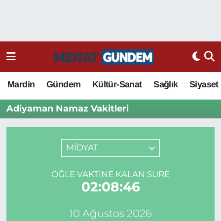
Mardin
Gündem
Kültür-Sanat
Sağlık
Siyaset
Adiyaman Namaz Vakitleri
MİDYAT
ÖĞLE VAKTINE KALAN SÜRE
02:08:46
10 Ağustos 2026