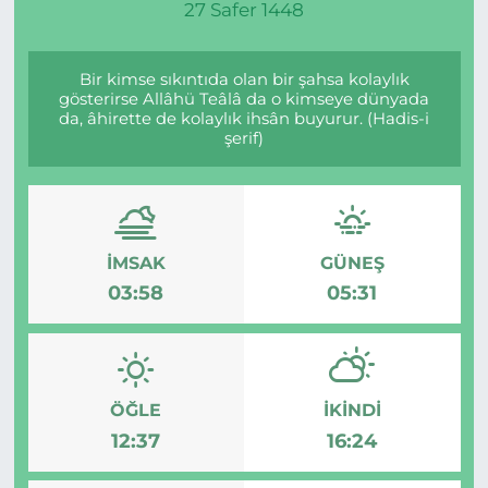
27 Safer 1448
Bir kimse sıkıntıda olan bir şahsa kolaylık
gösterirse Allâhü Teâlâ da o kimseye dünyada
da, âhirette de kolaylık ihsân buyurur. (Hadis-i
şerif)
İMSAK
GÜNEŞ
03:58
05:31
ÖĞLE
İKINDI
12:37
16:24